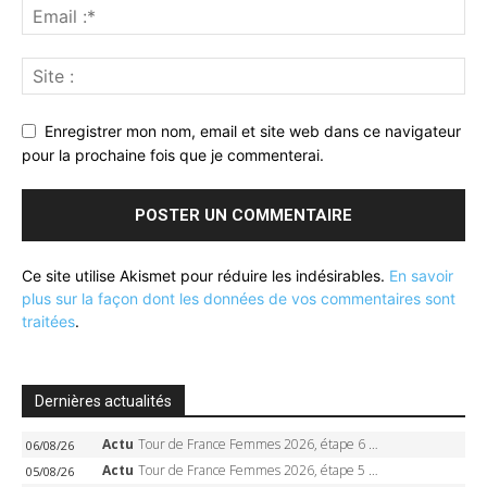
Enregistrer mon nom, email et site web dans ce navigateur
pour la prochaine fois que je commenterai.
Ce site utilise Akismet pour réduire les indésirables.
En savoir
plus sur la façon dont les données de vos commentaires sont
traitées
.
Dernières actualités
Actu
Tour de France Femmes 2026, étape 6 – Kim Le Court-Pienaar gagne à Tournon, Reusser en jaune
06/08/26
Actu
Tour de France Femmes 2026, étape 5 – Demi Vollering gagne à Belleville, Reusser en jaune, Ferrand-Prévot coule
05/08/26