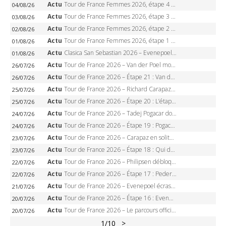
Actu
Tour de France Femmes 2026, étape 4 – Marlen Reusser écrase le chrono, Ferrand-Prévot en crise
04/08/26
Actu
Tour de France Femmes 2026, étape 3 – Sigrid Haugset en solitaire, 88 km d’échappée, maillot jaune
03/08/26
Actu
Tour de France Femmes 2026, étape 2 – Lorena Wiebes doublé à Genève, Markus héroïque, 7e record
02/08/26
Actu
Tour de France Femmes 2026, étape 1 – Lorena Wiebes intouchable à Lausanne, premier maillot jaune
01/08/26
Actu
Clasica San Sebastian 2026 – Evenepoel recordman, 4e victoire, Carapaz battu au sprint
01/08/26
Actu
Tour de France 2026 – Van der Poel monumental à Paris, Pogacar égale le record des cinq sacres
26/07/26
Actu
Tour de France 2026 – Étape 21 : Van der Poel, Pogacar, qui succédera à Wout van Aert sur les Champs-Elysées ?
26/07/26
Actu
Tour de France 2026 – Richard Carapaz roi des Alpes, doublé et maillot à pois, Seixas perd le podium
25/07/26
Actu
Tour de France 2026 – Étape 20 : L’étape reine, Galibier, Sarenne, Alpe d’Huez, qui succédera à Pogacar ?
25/07/26
Actu
Tour de France 2026 – Tadej Pogacar dompte l’Alpe d’Huez, 5e victoire, record de Pantani pulvérisé
24/07/26
Actu
Tour de France 2026 – Étape 19 : Pogacar peut-il enfin dompter l’Alpe d’Huez ?
24/07/26
Actu
Tour de France 2026 – Carapaz en solitaire à Orcières-Merlette, Paret-Peintre à un point du maillot à pois
23/07/26
Actu
Tour de France 2026 – Étape 18 : Qui domptera Orcières-Merlette, première marche vers l’Alpe d’Huez ?
23/07/26
Actu
Tour de France 2026 – Philipsen débloque son compteur à Voiron, Pedersen en danger pour le maillot vert
22/07/26
Actu
Tour de France 2026 – Étape 17 : Pedersen peut-il verrouiller le maillot vert à Voiron ?
22/07/26
Actu
Tour de France 2026 – Evenepoel écrase le chrono d’Évian, Seixas 4e, Lipowitz abandonne
21/07/26
Actu
Tour de France 2026 – Étape 16 : Evenepoel, Pogacar, Ganna… qui domptera le chrono d’Évian pour redessiner le podium ?
20/07/26
Actu
Tour de France 2026 – Le parcours officiel complet : 21 étapes, profils, carte et dates
20/07/26
1
/10
>