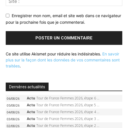
Enregistrer mon nom, email et site web dans ce navigateur
pour la prochaine fois que je commenterai.
Ce site utilise Akismet pour réduire les indésirables.
En savoir
plus sur la façon dont les données de vos commentaires sont
traitées
.
Dernières actualités
Actu
Tour de France Femmes 2026, étape 6 – Kim Le Court-Pienaar gagne à Tournon, Reusser en jaune
06/08/26
Actu
Tour de France Femmes 2026, étape 5 – Demi Vollering gagne à Belleville, Reusser en jaune, Ferrand-Prévot coule
05/08/26
Actu
Tour de France Femmes 2026, étape 4 – Marlen Reusser écrase le chrono, Ferrand-Prévot en crise
04/08/26
Actu
Tour de France Femmes 2026, étape 3 – Sigrid Haugset en solitaire, 88 km d’échappée, maillot jaune
03/08/26
Actu
Tour de France Femmes 2026, étape 2 – Lorena Wiebes doublé à Genève, Markus héroïque, 7e record
02/08/26