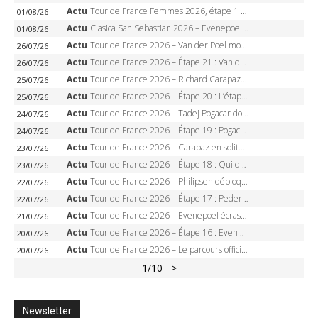
Actu
Tour de France Femmes 2026, étape 1 – Lorena Wiebes intouchable à Lausanne, premier maillot jaune
01/08/26
Actu
Clasica San Sebastian 2026 – Evenepoel recordman, 4e victoire, Carapaz battu au sprint
01/08/26
Actu
Tour de France 2026 – Van der Poel monumental à Paris, Pogacar égale le record des cinq sacres
26/07/26
Actu
Tour de France 2026 – Étape 21 : Van der Poel, Pogacar, qui succédera à Wout van Aert sur les Champs-Elysées ?
26/07/26
Actu
Tour de France 2026 – Richard Carapaz roi des Alpes, doublé et maillot à pois, Seixas perd le podium
25/07/26
Actu
Tour de France 2026 – Étape 20 : L’étape reine, Galibier, Sarenne, Alpe d’Huez, qui succédera à Pogacar ?
25/07/26
Actu
Tour de France 2026 – Tadej Pogacar dompte l’Alpe d’Huez, 5e victoire, record de Pantani pulvérisé
24/07/26
Actu
Tour de France 2026 – Étape 19 : Pogacar peut-il enfin dompter l’Alpe d’Huez ?
24/07/26
Actu
Tour de France 2026 – Carapaz en solitaire à Orcières-Merlette, Paret-Peintre à un point du maillot à pois
23/07/26
Actu
Tour de France 2026 – Étape 18 : Qui domptera Orcières-Merlette, première marche vers l’Alpe d’Huez ?
23/07/26
Actu
Tour de France 2026 – Philipsen débloque son compteur à Voiron, Pedersen en danger pour le maillot vert
22/07/26
Actu
Tour de France 2026 – Étape 17 : Pedersen peut-il verrouiller le maillot vert à Voiron ?
22/07/26
Actu
Tour de France 2026 – Evenepoel écrase le chrono d’Évian, Seixas 4e, Lipowitz abandonne
21/07/26
Actu
Tour de France 2026 – Étape 16 : Evenepoel, Pogacar, Ganna… qui domptera le chrono d’Évian pour redessiner le podium ?
20/07/26
Actu
Tour de France 2026 – Le parcours officiel complet : 21 étapes, profils, carte et dates
20/07/26
1
/10
>
Newsletter