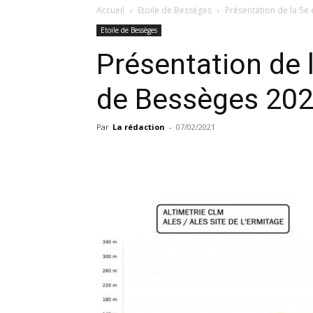
Accueil
Etoile de Bessèges
Présentation de la 5e 
Etoile de Bessèges
Présentation de l
de Bessèges 20
Par
La rédaction
-
07/02/2021