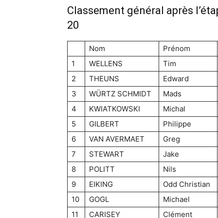
Classement général après l’éta
20
Nom
Prénom
1
WELLENS
Tim
2
THEUNS
Edward
3
WÜRTZ SCHMIDT
Mads
4
KWIATKOWSKI
Michal
5
GILBERT
Philippe
6
VAN AVERMAET
Greg
7
STEWART
Jake
8
POLITT
Nils
9
EIKING
Odd Christian
10
GOGL
Michael
11
CARISEY
Clément