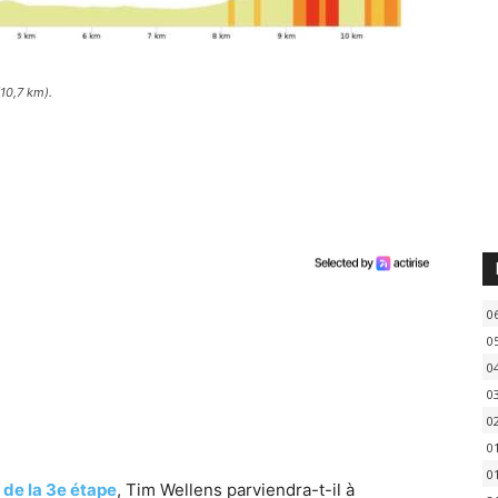
(10,7 km).
0
0
0
0
0
0
0
 de la 3e étape
, Tim Wellens parviendra-t-il à