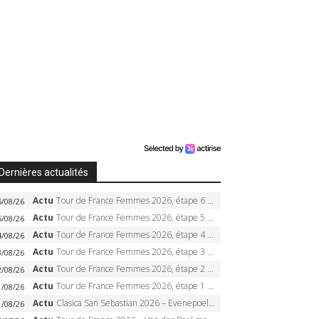
Dernières actualités
Actu
Tour de France Femmes 2026, étape 6 – Kim Le Court-Pienaar gagne à Tournon, Reusser en jaune
6/08/26
Actu
Tour de France Femmes 2026, étape 5 – Demi Vollering gagne à Belleville, Reusser en jaune, Ferrand-Prévot coule
5/08/26
Actu
Tour de France Femmes 2026, étape 4 – Marlen Reusser écrase le chrono, Ferrand-Prévot en crise
4/08/26
Actu
Tour de France Femmes 2026, étape 3 – Sigrid Haugset en solitaire, 88 km d’échappée, maillot jaune
3/08/26
Actu
Tour de France Femmes 2026, étape 2 – Lorena Wiebes doublé à Genève, Markus héroïque, 7e record
2/08/26
Actu
Tour de France Femmes 2026, étape 1 – Lorena Wiebes intouchable à Lausanne, premier maillot jaune
1/08/26
Actu
Clasica San Sebastian 2026 – Evenepoel recordman, 4e victoire, Carapaz battu au sprint
1/08/26