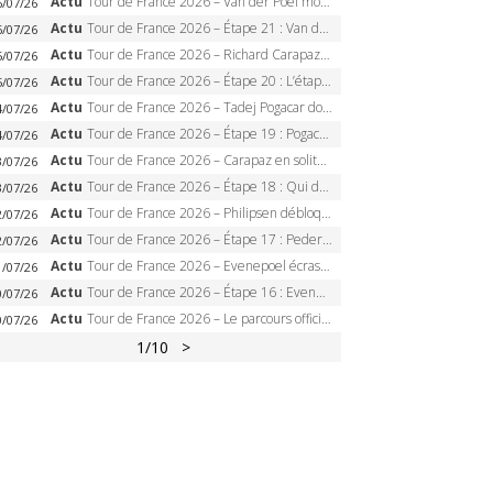
Actu
Tour de France 2026 – Van der Poel monumental à Paris, Pogacar égale le record des cinq sacres
6/07/26
Actu
Tour de France 2026 – Étape 21 : Van der Poel, Pogacar, qui succédera à Wout van Aert sur les Champs-Elysées ?
6/07/26
Actu
Tour de France 2026 – Richard Carapaz roi des Alpes, doublé et maillot à pois, Seixas perd le podium
5/07/26
Actu
Tour de France 2026 – Étape 20 : L’étape reine, Galibier, Sarenne, Alpe d’Huez, qui succédera à Pogacar ?
5/07/26
Actu
Tour de France 2026 – Tadej Pogacar dompte l’Alpe d’Huez, 5e victoire, record de Pantani pulvérisé
4/07/26
Actu
Tour de France 2026 – Étape 19 : Pogacar peut-il enfin dompter l’Alpe d’Huez ?
4/07/26
Actu
Tour de France 2026 – Carapaz en solitaire à Orcières-Merlette, Paret-Peintre à un point du maillot à pois
3/07/26
Actu
Tour de France 2026 – Étape 18 : Qui domptera Orcières-Merlette, première marche vers l’Alpe d’Huez ?
3/07/26
Actu
Tour de France 2026 – Philipsen débloque son compteur à Voiron, Pedersen en danger pour le maillot vert
2/07/26
Actu
Tour de France 2026 – Étape 17 : Pedersen peut-il verrouiller le maillot vert à Voiron ?
2/07/26
Actu
Tour de France 2026 – Evenepoel écrase le chrono d’Évian, Seixas 4e, Lipowitz abandonne
1/07/26
Actu
Tour de France 2026 – Étape 16 : Evenepoel, Pogacar, Ganna… qui domptera le chrono d’Évian pour redessiner le podium ?
0/07/26
Actu
Tour de France 2026 – Le parcours officiel complet : 21 étapes, profils, carte et dates
0/07/26
1
/10
>