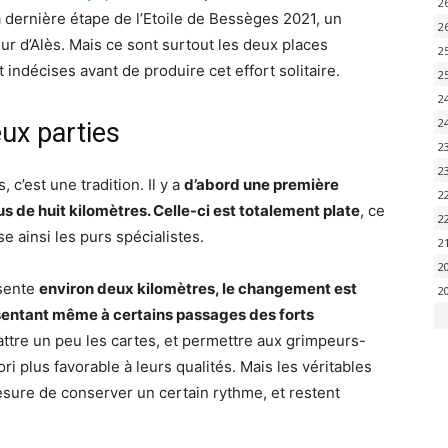
2
 dernière étape de l’Etoile de Bessèges 2021, un
2
ur d’Alès. Mais ce sont surtout les deux places
2
 indécises avant de produire cet effort solitaire.
2
2
2
ux parties
2
2
c’est une tradition. Il y a
d’abord une première
2
lus de huit kilomètres. Celle-ci est totalement plate
, ce
2
 ainsi les purs spécialistes.
2
2
ésente
environ deux kilomètres, le changement est
2
résentant même à certains passages des forts
attre un peu les cartes, et permettre aux grimpeurs-
ori plus favorable à leurs qualités. Mais les véritables
mesure de conserver un certain rythme, et restent