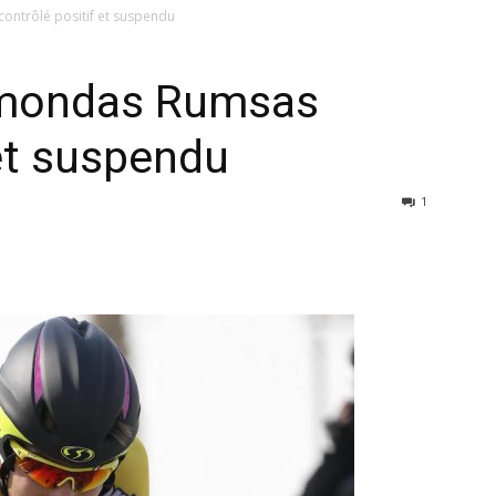
ontrôlé positif et suspendu
imondas Rumsas
 et suspendu
1