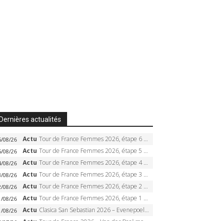
Dernières actualités
Actu
Tour de France Femmes 2026, étape 6 – Kim Le Court-Pienaar gagne à Tournon, Reusser en jaune
6/08/26
Actu
Tour de France Femmes 2026, étape 5 – Demi Vollering gagne à Belleville, Reusser en jaune, Ferrand-Prévot coule
5/08/26
Actu
Tour de France Femmes 2026, étape 4 – Marlen Reusser écrase le chrono, Ferrand-Prévot en crise
4/08/26
Actu
Tour de France Femmes 2026, étape 3 – Sigrid Haugset en solitaire, 88 km d’échappée, maillot jaune
3/08/26
Actu
Tour de France Femmes 2026, étape 2 – Lorena Wiebes doublé à Genève, Markus héroïque, 7e record
2/08/26
Actu
Tour de France Femmes 2026, étape 1 – Lorena Wiebes intouchable à Lausanne, premier maillot jaune
1/08/26
Actu
Clasica San Sebastian 2026 – Evenepoel recordman, 4e victoire, Carapaz battu au sprint
1/08/26