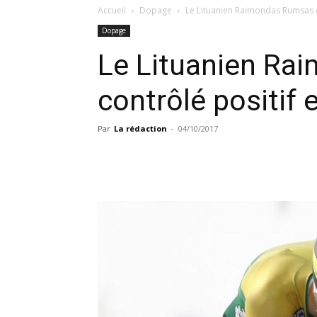
Accueil
Dopage
Le Lituanien Raimondas Rumsas c
Dopage
Le Lituanien Ra
contrôlé positif
Par
La rédaction
-
04/10/2017