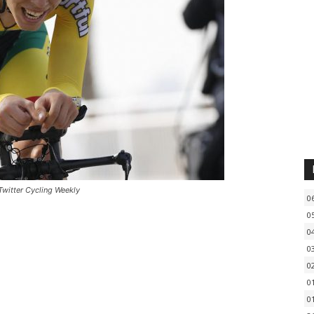
Twitter Cycling Weekly
0
0
0
0
0
0
0