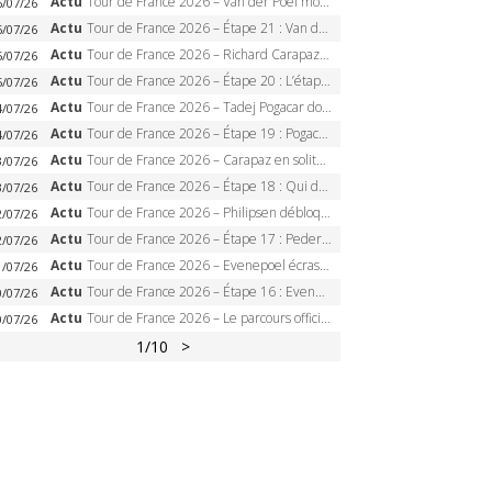
Actu
Tour de France 2026 – Van der Poel monumental à Paris, Pogacar égale le record des cinq sacres
6/07/26
Actu
Tour de France 2026 – Étape 21 : Van der Poel, Pogacar, qui succédera à Wout van Aert sur les Champs-Elysées ?
6/07/26
Actu
Tour de France 2026 – Richard Carapaz roi des Alpes, doublé et maillot à pois, Seixas perd le podium
5/07/26
Actu
Tour de France 2026 – Étape 20 : L’étape reine, Galibier, Sarenne, Alpe d’Huez, qui succédera à Pogacar ?
5/07/26
Actu
Tour de France 2026 – Tadej Pogacar dompte l’Alpe d’Huez, 5e victoire, record de Pantani pulvérisé
4/07/26
Actu
Tour de France 2026 – Étape 19 : Pogacar peut-il enfin dompter l’Alpe d’Huez ?
4/07/26
Actu
Tour de France 2026 – Carapaz en solitaire à Orcières-Merlette, Paret-Peintre à un point du maillot à pois
3/07/26
Actu
Tour de France 2026 – Étape 18 : Qui domptera Orcières-Merlette, première marche vers l’Alpe d’Huez ?
3/07/26
Actu
Tour de France 2026 – Philipsen débloque son compteur à Voiron, Pedersen en danger pour le maillot vert
2/07/26
Actu
Tour de France 2026 – Étape 17 : Pedersen peut-il verrouiller le maillot vert à Voiron ?
2/07/26
Actu
Tour de France 2026 – Evenepoel écrase le chrono d’Évian, Seixas 4e, Lipowitz abandonne
1/07/26
Actu
Tour de France 2026 – Étape 16 : Evenepoel, Pogacar, Ganna… qui domptera le chrono d’Évian pour redessiner le podium ?
0/07/26
Actu
Tour de France 2026 – Le parcours officiel complet : 21 étapes, profils, carte et dates
0/07/26
1
/10
>