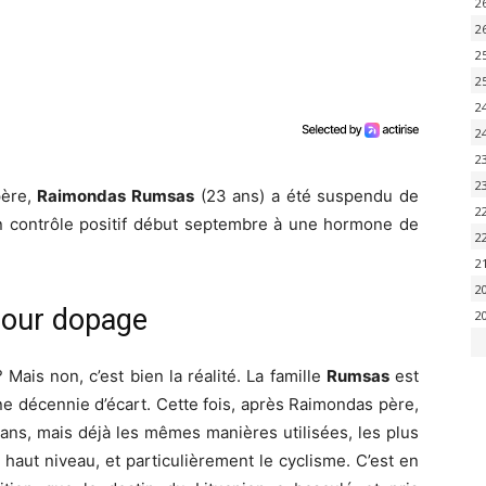
2
2
2
2
2
2
2
2
père,
Raimondas Rumsas
(23 ans) a été suspendu de
2
un contrôle positif début septembre à une hormone de
2
2
2
pour dopage
2
Mais non, c’est bien la réalité. La famille
Rumsas
est
ne décennie d’écart. Cette fois, après Raimondas père,
ns, mais déjà les mêmes manières utilisées, les plus
haut niveau, et particulièrement le cyclisme. C’est en