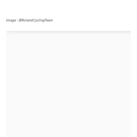
Image : @RolandCyclingTeam