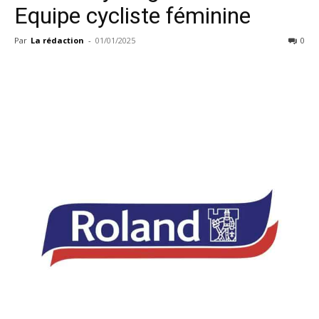
Equipe cycliste féminine
Par
La rédaction
-
01/01/2025
0