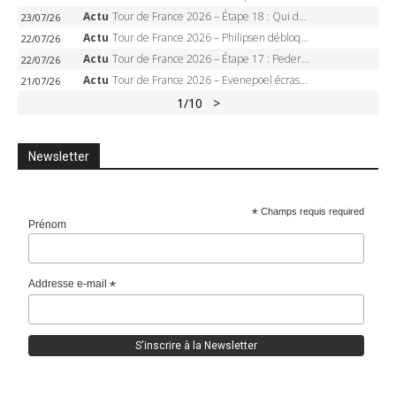
Actu
Tour de France 2026 – Étape 18 : Qui domptera Orcières-Merlette, première marche vers l’Alpe d’Huez ?
23/07/26
Actu
Tour de France 2026 – Philipsen débloque son compteur à Voiron, Pedersen en danger pour le maillot vert
22/07/26
Actu
Tour de France 2026 – Étape 17 : Pedersen peut-il verrouiller le maillot vert à Voiron ?
22/07/26
Actu
Tour de France 2026 – Evenepoel écrase le chrono d’Évian, Seixas 4e, Lipowitz abandonne
21/07/26
1
/10
>
Newsletter
*
Champs requis required
Prénom
Addresse e-mail
*