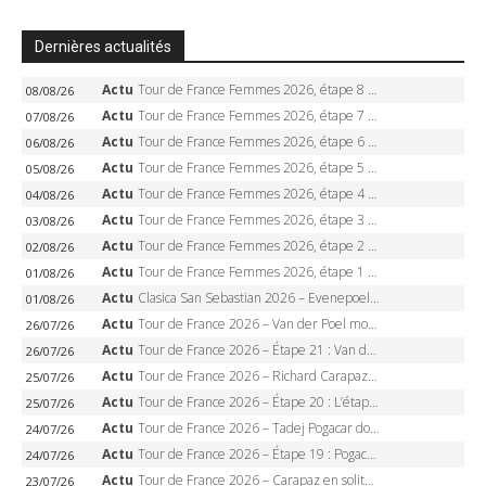
Dernières actualités
Actu
Tour de France Femmes 2026, étape 8 – Demi Vollering gagne à Nice, reprend le jaune, Niewiadoma à 8 secondes
08/08/26
Actu
Tour de France Femmes 2026, étape 7 – Kasia Niewiadoma gagne le Ventoux, maillot jaune, Reusser et Vollering piégées
07/08/26
Actu
Tour de France Femmes 2026, étape 6 – Kim Le Court-Pienaar gagne à Tournon, Reusser en jaune
06/08/26
Actu
Tour de France Femmes 2026, étape 5 – Demi Vollering gagne à Belleville, Reusser en jaune, Ferrand-Prévot coule
05/08/26
Actu
Tour de France Femmes 2026, étape 4 – Marlen Reusser écrase le chrono, Ferrand-Prévot en crise
04/08/26
Actu
Tour de France Femmes 2026, étape 3 – Sigrid Haugset en solitaire, 88 km d’échappée, maillot jaune
03/08/26
Actu
Tour de France Femmes 2026, étape 2 – Lorena Wiebes doublé à Genève, Markus héroïque, 7e record
02/08/26
Actu
Tour de France Femmes 2026, étape 1 – Lorena Wiebes intouchable à Lausanne, premier maillot jaune
01/08/26
Actu
Clasica San Sebastian 2026 – Evenepoel recordman, 4e victoire, Carapaz battu au sprint
01/08/26
Actu
Tour de France 2026 – Van der Poel monumental à Paris, Pogacar égale le record des cinq sacres
26/07/26
Actu
Tour de France 2026 – Étape 21 : Van der Poel, Pogacar, qui succédera à Wout van Aert sur les Champs-Elysées ?
26/07/26
Actu
Tour de France 2026 – Richard Carapaz roi des Alpes, doublé et maillot à pois, Seixas perd le podium
25/07/26
Actu
Tour de France 2026 – Étape 20 : L’étape reine, Galibier, Sarenne, Alpe d’Huez, qui succédera à Pogacar ?
25/07/26
Actu
Tour de France 2026 – Tadej Pogacar dompte l’Alpe d’Huez, 5e victoire, record de Pantani pulvérisé
24/07/26
Actu
Tour de France 2026 – Étape 19 : Pogacar peut-il enfin dompter l’Alpe d’Huez ?
24/07/26
Actu
Tour de France 2026 – Carapaz en solitaire à Orcières-Merlette, Paret-Peintre à un point du maillot à pois
23/07/26