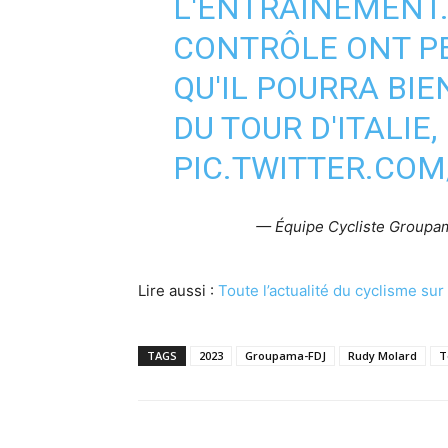
L'ENTRAÎNEMENT.
CONTRÔLE ONT P
QU'IL POURRA BI
DU TOUR D'ITALIE
PIC.TWITTER.CO
— Équipe Cycliste Group
Lire aussi :
Toute l’actualité du cyclisme su
TAGS
2023
Groupama-FDJ
Rudy Molard
T