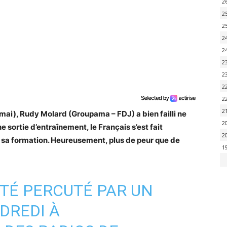
2
2
2
2
2
2
2
2
2
2
28 mai), Rudy Molard (Groupama – FDJ) a bien failli ne
2
 sortie d’entraînement, le Français s’est fait
2
é sa formation. Heureusement, plus de peur que de
1
TÉ PERCUTÉ PAR UN
DREDI À