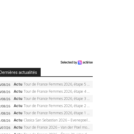
Dernières actualités
Actu
Tour de France Femmes 2026, étape 5 – Demi Vollering gagne à Belleville, Reusser en jaune, Ferrand-Prévot coule
5/08/26
Actu
Tour de France Femmes 2026, étape 4 – Marlen Reusser écrase le chrono, Ferrand-Prévot en crise
4/08/26
Actu
Tour de France Femmes 2026, étape 3 – Sigrid Haugset en solitaire, 88 km d’échappée, maillot jaune
3/08/26
Actu
Tour de France Femmes 2026, étape 2 – Lorena Wiebes doublé à Genève, Markus héroïque, 7e record
2/08/26
Actu
Tour de France Femmes 2026, étape 1 – Lorena Wiebes intouchable à Lausanne, premier maillot jaune
1/08/26
Actu
Clasica San Sebastian 2026 – Evenepoel recordman, 4e victoire, Carapaz battu au sprint
1/08/26
Actu
Tour de France 2026 – Van der Poel monumental à Paris, Pogacar égale le record des cinq sacres
6/07/26