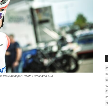
0
0
 la veille du départ. Photo : Groupama-FDJ
0
0
0
0
2