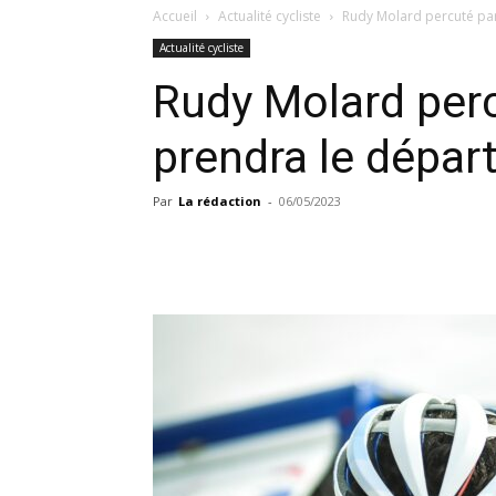
Accueil
Actualité cycliste
Rudy Molard percuté par 
Actualité cycliste
Rudy Molard perc
prendra le départ
Par
La rédaction
-
06/05/2023