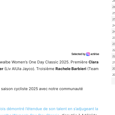
2
2
2
2
2
2
2
2
2
2
hwalbe Women’s One Day Classic 2025. Première
Clara
2
er
(Liv AlUla Jayco). Troisième
Rachele Barbieri
(Team
2
2
la saison cycliste 2025 avec notre communauté
ois démontré l’étendue de son talent en s’adjugeant la