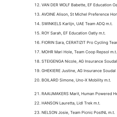
VAN DER WOLF Babette, EF Education Oat
AVOINE Alison, St Michel Preference H
SWINKELS Karlijn, UAE Team ADQ m.t.
ROY Sarah, EF Education Oatly m.t.
FIORIN Sara, CERATIZIT Pro Cycling Tea
MOHR Mari Hole, Team Coop Repsol m.t.
STEIGENGA Nicole, AG Insurance Soudal
GHEKIERE Justine, AG Insurance Soudal 
BOILARD Simone, Uno-X Mobility m.t.
RAAIJMAKERS Marit, Human Powered Hea
HANSON Lauretta, Lidl Trek m.t.
NELSON Josie, Team Picnic PostNL m.t.