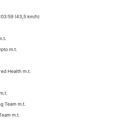
2:03:59 (43,5 km/h)
.t.
to m.t.
d Health m.t.
m.t.
ng Team m.t.
Team m.t.