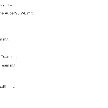
ly m.t.
ome Auber93 WE m.t.
m m.t.
 Team m.t.
Team m.t.
lth m.t.