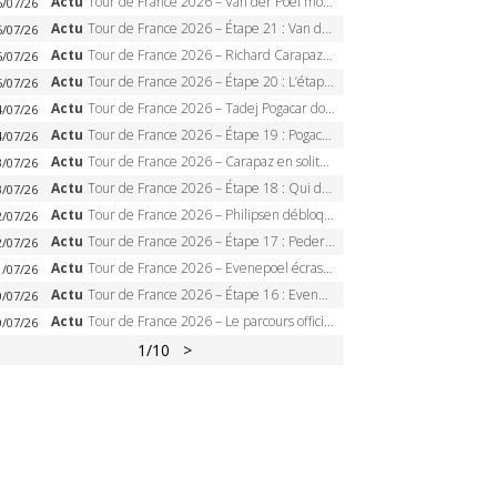
Actu
Tour de France 2026 – Van der Poel monumental à Paris, Pogacar égale le record des cinq sacres
6/07/26
Actu
Tour de France 2026 – Étape 21 : Van der Poel, Pogacar, qui succédera à Wout van Aert sur les Champs-Elysées ?
6/07/26
Actu
Tour de France 2026 – Richard Carapaz roi des Alpes, doublé et maillot à pois, Seixas perd le podium
5/07/26
Actu
Tour de France 2026 – Étape 20 : L’étape reine, Galibier, Sarenne, Alpe d’Huez, qui succédera à Pogacar ?
5/07/26
Actu
Tour de France 2026 – Tadej Pogacar dompte l’Alpe d’Huez, 5e victoire, record de Pantani pulvérisé
4/07/26
Actu
Tour de France 2026 – Étape 19 : Pogacar peut-il enfin dompter l’Alpe d’Huez ?
4/07/26
Actu
Tour de France 2026 – Carapaz en solitaire à Orcières-Merlette, Paret-Peintre à un point du maillot à pois
3/07/26
Actu
Tour de France 2026 – Étape 18 : Qui domptera Orcières-Merlette, première marche vers l’Alpe d’Huez ?
3/07/26
Actu
Tour de France 2026 – Philipsen débloque son compteur à Voiron, Pedersen en danger pour le maillot vert
2/07/26
Actu
Tour de France 2026 – Étape 17 : Pedersen peut-il verrouiller le maillot vert à Voiron ?
2/07/26
Actu
Tour de France 2026 – Evenepoel écrase le chrono d’Évian, Seixas 4e, Lipowitz abandonne
1/07/26
Actu
Tour de France 2026 – Étape 16 : Evenepoel, Pogacar, Ganna… qui domptera le chrono d’Évian pour redessiner le podium ?
0/07/26
Actu
Tour de France 2026 – Le parcours officiel complet : 21 étapes, profils, carte et dates
0/07/26
1
/10
>