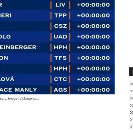
0
0
0
ssic. Image : @Screenshot
0
0
0
0