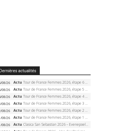
Dernières actualités
Actu
Tour de France Femmes 2026, étape 6 – Kim Le Court-Pienaar gagne à Tournon, Reusser en jaune
6/08/26
Actu
Tour de France Femmes 2026, étape 5 – Demi Vollering gagne à Belleville, Reusser en jaune, Ferrand-Prévot coule
5/08/26
Actu
Tour de France Femmes 2026, étape 4 – Marlen Reusser écrase le chrono, Ferrand-Prévot en crise
4/08/26
Actu
Tour de France Femmes 2026, étape 3 – Sigrid Haugset en solitaire, 88 km d’échappée, maillot jaune
3/08/26
Actu
Tour de France Femmes 2026, étape 2 – Lorena Wiebes doublé à Genève, Markus héroïque, 7e record
2/08/26
Actu
Tour de France Femmes 2026, étape 1 – Lorena Wiebes intouchable à Lausanne, premier maillot jaune
1/08/26
Actu
Clasica San Sebastian 2026 – Evenepoel recordman, 4e victoire, Carapaz battu au sprint
1/08/26