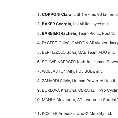
COPPONI Clara
, Lidl Trek les 90 km en 
BAKER Georgia
, Liv AlUla Jayco m.t.
BARBIERI Rachele
, Team Picnic PostNL m
DYGERT Chloé, CANYON SRAM zondacryp
BERTIZZOLO Sofia, UAE Team ADQ m.t.
SCHWEINBERGER Kathrin, Human Powere
WOLLASTON Ally, FDJ SUEZ m.t.
ZANARDI Silvia, Human Powered Health 
BURLOVÁ Kristýna, CERATIZIT Pro Cycli
MANLY Alexandra, AG Insurance Soudal 
KOSTER Anouska, Uno-X Mobility m.t.