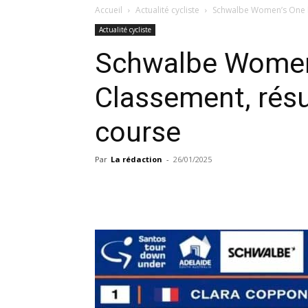
Accueil
Actualité cycliste
Schwalbe Women’s One Day
Actualité cycliste
Schwalbe Women’
Classement, résu
course
Par
La rédaction
-
26/01/2025