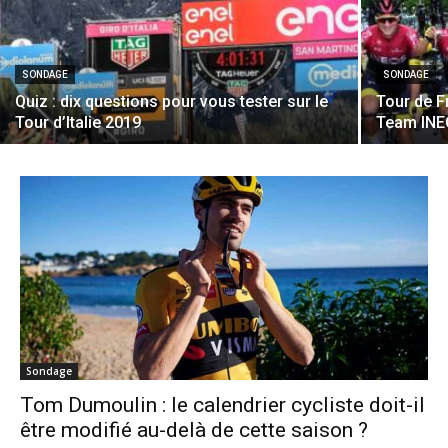
SONDAGE
SONDAGE
Quiz : dix questions pour vous tester sur le
Tour de F
Tour d’Italie 2019
Team INEO
Sondage
Tom Dumoulin : le calendrier cycliste doit-il
être modifié au-delà de cette saison ?