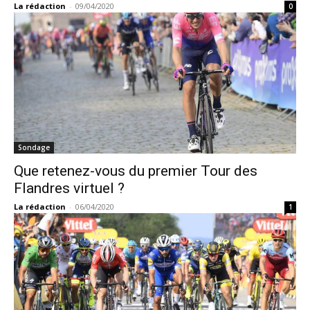
La rédaction
-
09/04/2020
0
Sondage
Que retenez-vous du premier Tour des
Flandres virtuel ?
La rédaction
-
06/04/2020
1