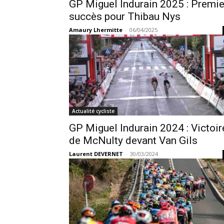
GP Miguel Indurain 2025 : Premie
succès pour Thibau Nys
Amaury Lhermitte
-
06/04/2025
Actualité cycliste
GP Miguel Indurain 2024 : Victoir
de McNulty devant Van Gils
Laurent DEVERNET
-
30/03/2024