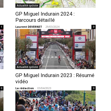
Actualité cycliste
GP Miguel Indurain 2024 :
Parcours détaillé
Laurent DEVERNET
-
29/03/2024
1
0
Actualité cycliste
GP Miguel Indurain 2023 : Résumé
vidéo
La rédaction
-
03/04/2023
0
0