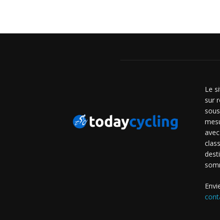
Le s
sur r
sous
mesu
avec
clas
dest
som
Envi
cont