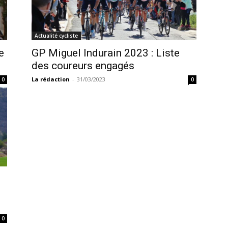
Actualité cycliste
e
GP Miguel Indurain 2023 : Liste
des coureurs engagés
La rédaction
-
31/03/2023
0
0
0