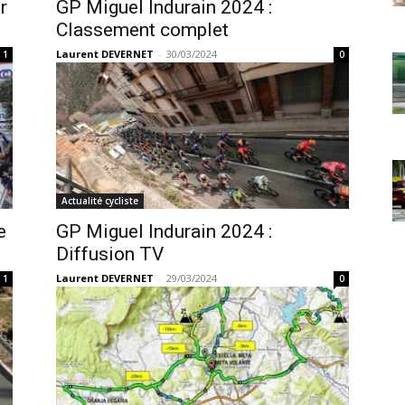
r
GP Miguel Indurain 2024 :
Classement complet
Laurent DEVERNET
-
30/03/2024
1
0
Actualité cycliste
e
GP Miguel Indurain 2024 :
Diffusion TV
Laurent DEVERNET
-
29/03/2024
1
0