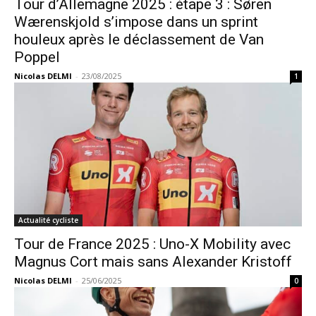
Tour d’Allemagne 2025 : étape 3 : Søren
Wærenskjold s’impose dans un sprint
houleux après le déclassement de Van
Poppel
Nicolas DELMI
-
23/08/2025
1
Actualité cycliste
Tour de France 2025 : Uno-X Mobility avec
Magnus Cort mais sans Alexander Kristoff
Nicolas DELMI
-
25/06/2025
0