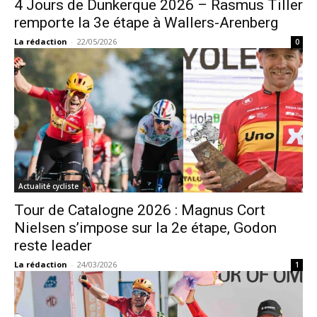
4 Jours de Dunkerque 2026 – Rasmus Tiller
remporte la 3e étape à Wallers-Arenberg
La rédaction
-
22/05/2026
0
Actualité cycliste
Tour de Catalogne 2026 : Magnus Cort
Nielsen s’impose sur la 2e étape, Godon
reste leader
La rédaction
-
24/03/2026
1