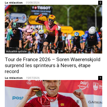
La rédaction
-
05/08/2026
0
Actualité cycliste
Tour de France 2026 – Soren Waerenskjold
surprend les sprinteurs à Nevers, étape
record
La rédaction
-
15/07/2026
1