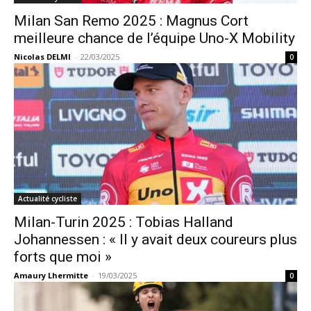
Milan San Remo 2025 : Magnus Cort
meilleure chance de l’équipe Uno-X Mobility
Nicolas DELMI
-
22/03/2025
0
Actualité cycliste
Milan-Turin 2025 : Tobias Halland
Johannessen : « Il y avait deux coureurs plus
forts que moi »
Amaury Lhermitte
-
19/03/2025
0