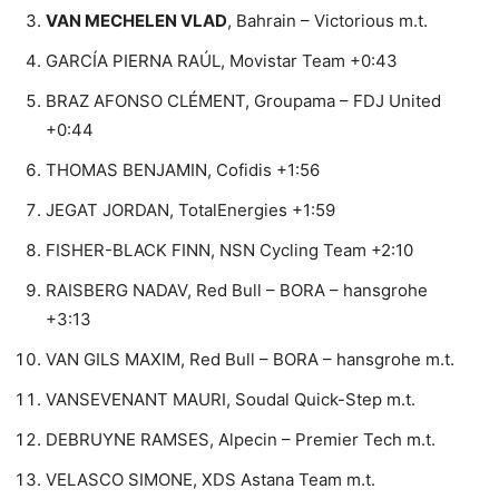
VAN MECHELEN VLAD
, Bahrain – Victorious m.t.
GARCÍA PIERNA RAÚL, Movistar Team +0:43
BRAZ AFONSO CLÉMENT, Groupama – FDJ United
+0:44
THOMAS BENJAMIN, Cofidis +1:56
JEGAT JORDAN, TotalEnergies +1:59
FISHER-BLACK FINN, NSN Cycling Team +2:10
RAISBERG NADAV, Red Bull – BORA – hansgrohe
+3:13
VAN GILS MAXIM, Red Bull – BORA – hansgrohe m.t.
VANSEVENANT MAURI, Soudal Quick-Step m.t.
DEBRUYNE RAMSES, Alpecin – Premier Tech m.t.
VELASCO SIMONE, XDS Astana Team m.t.