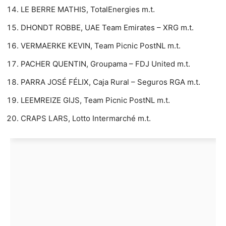
LE BERRE MATHIS, TotalEnergies m.t.
DHONDT ROBBE, UAE Team Emirates – XRG m.t.
VERMAERKE KEVIN, Team Picnic PostNL m.t.
PACHER QUENTIN, Groupama – FDJ United m.t.
PARRA JOSÉ FÉLIX, Caja Rural – Seguros RGA m.t.
LEEMREIZE GIJS, Team Picnic PostNL m.t.
CRAPS LARS, Lotto Intermarché m.t.