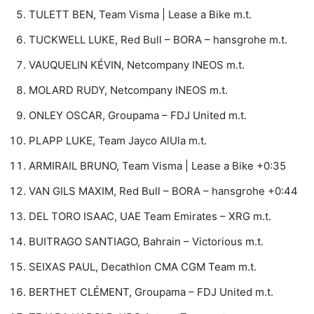
TULETT BEN, Team Visma | Lease a Bike m.t.
TUCKWELL LUKE, Red Bull – BORA – hansgrohe m.t.
VAUQUELIN KÉVIN, Netcompany INEOS m.t.
MOLARD RUDY, Netcompany INEOS m.t.
ONLEY OSCAR, Groupama – FDJ United m.t.
PLAPP LUKE, Team Jayco AlUla m.t.
ARMIRAIL BRUNO, Team Visma | Lease a Bike +0:35
VAN GILS MAXIM, Red Bull – BORA – hansgrohe +0:44
DEL TORO ISAAC, UAE Team Emirates – XRG m.t.
BUITRAGO SANTIAGO, Bahrain – Victorious m.t.
SEIXAS PAUL, Decathlon CMA CGM Team m.t.
BERTHET CLÉMENT, Groupama – FDJ United m.t.