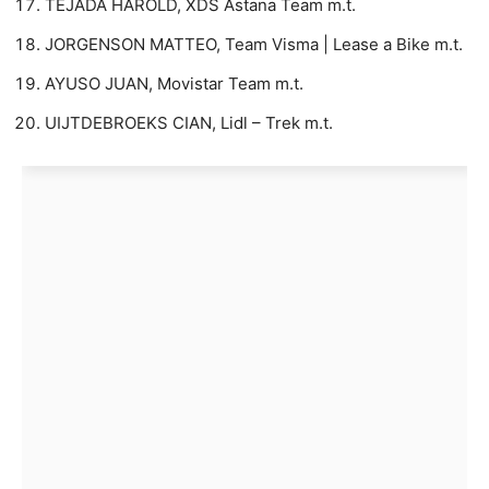
TEJADA HAROLD, XDS Astana Team m.t.
JORGENSON MATTEO, Team Visma | Lease a Bike m.t.
AYUSO JUAN, Movistar Team m.t.
UIJTDEBROEKS CIAN, Lidl – Trek m.t.