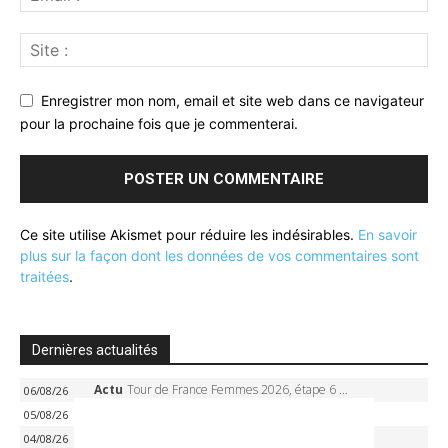
Enregistrer mon nom, email et site web dans ce navigateur
pour la prochaine fois que je commenterai.
Ce site utilise Akismet pour réduire les indésirables.
En savoir
plus sur la façon dont les données de vos commentaires sont
traitées
.
Dernières actualités
Actu
Tour de France Femmes 2026, étape 6 – Kim Le Court-Pienaar gagne à Tournon, Reusser en jaune
06/08/26
Actu
Tour de France Femmes 2026, étape 5 – Demi Vollering gagne à Belleville, Reusser en jaune, Ferrand-Prévot coule
05/08/26
Actu
Tour de France Femmes 2026, étape 4 – Marlen Reusser écrase le chrono, Ferrand-Prévot en crise
04/08/26