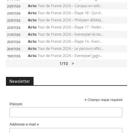
Actu
Tour de France 2026 – Carapaz en solitaire à Orcières-Merlette, Paret-Peintre à un point du maillot à pois
23/07/26
Actu
Tour de France 2026 – Étape 18 : Qui domptera Orcières-Merlette, première marche vers l’Alpe d’Huez ?
23/07/26
Actu
Tour de France 2026 – Philipsen débloque son compteur à Voiron, Pedersen en danger pour le maillot vert
22/07/26
Actu
Tour de France 2026 – Étape 17 : Pedersen peut-il verrouiller le maillot vert à Voiron ?
22/07/26
Actu
Tour de France 2026 – Evenepoel écrase le chrono d’Évian, Seixas 4e, Lipowitz abandonne
21/07/26
Actu
Tour de France 2026 – Étape 16 : Evenepoel, Pogacar, Ganna… qui domptera le chrono d’Évian pour redessiner le podium ?
20/07/26
Actu
Tour de France 2026 – Le parcours officiel complet : 21 étapes, profils, carte et dates
20/07/26
Actu
Tour de France 2026 – Evenepoel gagne à Solaison, Vingegaard abandonne, Pogacar toujours en jaune
19/07/26
1
/10
>
Newsletter
*
Champs requis required
Prénom
Addresse e-mail
*