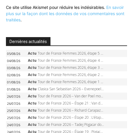
Ce site utilise Akismet pour réduire les indésirables.
En savoir
plus sur la façon dont les données de vos commentaires sont
traitées
.
Dernières actualités
Actu
Tour de France Femmes 2026, étape 5 – Demi Vollering gagne à Belleville, Reusser en jaune, Ferrand-Prévot coule
05/08/26
Actu
Tour de France Femmes 2026, étape 4 – Marlen Reusser écrase le chrono, Ferrand-Prévot en crise
04/08/26
Actu
Tour de France Femmes 2026, étape 3 – Sigrid Haugset en solitaire, 88 km d’échappée, maillot jaune
03/08/26
Actu
Tour de France Femmes 2026, étape 2 – Lorena Wiebes doublé à Genève, Markus héroïque, 7e record
02/08/26
Actu
Tour de France Femmes 2026, étape 1 – Lorena Wiebes intouchable à Lausanne, premier maillot jaune
01/08/26
Actu
Clasica San Sebastian 2026 – Evenepoel recordman, 4e victoire, Carapaz battu au sprint
01/08/26
Actu
Tour de France 2026 – Van der Poel monumental à Paris, Pogacar égale le record des cinq sacres
26/07/26
Actu
Tour de France 2026 – Étape 21 : Van der Poel, Pogacar, qui succédera à Wout van Aert sur les Champs-Elysées ?
26/07/26
Actu
Tour de France 2026 – Richard Carapaz roi des Alpes, doublé et maillot à pois, Seixas perd le podium
25/07/26
Actu
Tour de France 2026 – Étape 20 : L’étape reine, Galibier, Sarenne, Alpe d’Huez, qui succédera à Pogacar ?
25/07/26
Actu
Tour de France 2026 – Tadej Pogacar dompte l’Alpe d’Huez, 5e victoire, record de Pantani pulvérisé
24/07/26
Actu
Tour de France 2026 – Étape 19 : Pogacar peut-il enfin dompter l’Alpe d’Huez ?
24/07/26