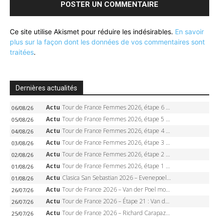
Ce site utilise Akismet pour réduire les indésirables.
En savoir
plus sur la façon dont les données de vos commentaires sont
traitées
.
Dernières actualités
Actu
Tour de France Femmes 2026, étape 6 – Kim Le Court-Pienaar gagne à Tournon, Reusser en jaune
06/08/26
Actu
Tour de France Femmes 2026, étape 5 – Demi Vollering gagne à Belleville, Reusser en jaune, Ferrand-Prévot coule
05/08/26
Actu
Tour de France Femmes 2026, étape 4 – Marlen Reusser écrase le chrono, Ferrand-Prévot en crise
04/08/26
Actu
Tour de France Femmes 2026, étape 3 – Sigrid Haugset en solitaire, 88 km d’échappée, maillot jaune
03/08/26
Actu
Tour de France Femmes 2026, étape 2 – Lorena Wiebes doublé à Genève, Markus héroïque, 7e record
02/08/26
Actu
Tour de France Femmes 2026, étape 1 – Lorena Wiebes intouchable à Lausanne, premier maillot jaune
01/08/26
Actu
Clasica San Sebastian 2026 – Evenepoel recordman, 4e victoire, Carapaz battu au sprint
01/08/26
Actu
Tour de France 2026 – Van der Poel monumental à Paris, Pogacar égale le record des cinq sacres
26/07/26
Actu
Tour de France 2026 – Étape 21 : Van der Poel, Pogacar, qui succédera à Wout van Aert sur les Champs-Elysées ?
26/07/26
Actu
Tour de France 2026 – Richard Carapaz roi des Alpes, doublé et maillot à pois, Seixas perd le podium
25/07/26