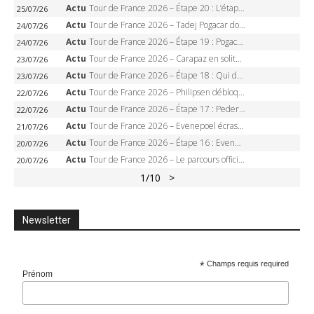
Actu
Tour de France 2026 – Étape 20 : L’étape reine, Galibier, Sarenne, Alpe d’Huez, qui succédera à Pogacar ?
25/07/26
Actu
Tour de France 2026 – Tadej Pogacar dompte l’Alpe d’Huez, 5e victoire, record de Pantani pulvérisé
24/07/26
Actu
Tour de France 2026 – Étape 19 : Pogacar peut-il enfin dompter l’Alpe d’Huez ?
24/07/26
Actu
Tour de France 2026 – Carapaz en solitaire à Orcières-Merlette, Paret-Peintre à un point du maillot à pois
23/07/26
Actu
Tour de France 2026 – Étape 18 : Qui domptera Orcières-Merlette, première marche vers l’Alpe d’Huez ?
23/07/26
Actu
Tour de France 2026 – Philipsen débloque son compteur à Voiron, Pedersen en danger pour le maillot vert
22/07/26
Actu
Tour de France 2026 – Étape 17 : Pedersen peut-il verrouiller le maillot vert à Voiron ?
22/07/26
Actu
Tour de France 2026 – Evenepoel écrase le chrono d’Évian, Seixas 4e, Lipowitz abandonne
21/07/26
Actu
Tour de France 2026 – Étape 16 : Evenepoel, Pogacar, Ganna… qui domptera le chrono d’Évian pour redessiner le podium ?
20/07/26
Actu
Tour de France 2026 – Le parcours officiel complet : 21 étapes, profils, carte et dates
20/07/26
1
/10
>
Newsletter
*
Champs requis required
Prénom