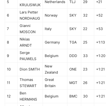
5
Netherlands
TLJ
29
+21
KRUIJSWIJK
Lars Petter
6
Norway
SKY
32
+52
NORDHAUG
Gianni
7
Italy
SKY
22
+53
MOSCON
Nikias
8
Germany
TGA
25
+1:13
ARNDT
Serge
9
Belgium
DDD
33
+1:20
PAUWELS
New
10
Dion SMITH
ONE
23
+1:21
Zealand
Thomas
Great
11
MGT
26
+1:21
STEWART
Britain
Ben
12
Belgium
BMC
30
+1:21
HERMANS