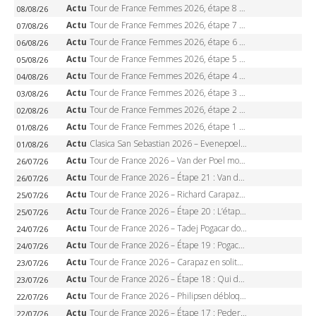
Actu
Tour de France Femmes 2026, étape 8 – Demi Vollering gagne à Nice, reprend le jaune, Niewiadoma à 8 secondes
08/08/26
Actu
Tour de France Femmes 2026, étape 7 – Kasia Niewiadoma gagne le Ventoux, maillot jaune, Reusser et Vollering piégées
07/08/26
Actu
Tour de France Femmes 2026, étape 6 – Kim Le Court-Pienaar gagne à Tournon, Reusser en jaune
06/08/26
Actu
Tour de France Femmes 2026, étape 5 – Demi Vollering gagne à Belleville, Reusser en jaune, Ferrand-Prévot coule
05/08/26
Actu
Tour de France Femmes 2026, étape 4 – Marlen Reusser écrase le chrono, Ferrand-Prévot en crise
04/08/26
Actu
Tour de France Femmes 2026, étape 3 – Sigrid Haugset en solitaire, 88 km d’échappée, maillot jaune
03/08/26
Actu
Tour de France Femmes 2026, étape 2 – Lorena Wiebes doublé à Genève, Markus héroïque, 7e record
02/08/26
Actu
Tour de France Femmes 2026, étape 1 – Lorena Wiebes intouchable à Lausanne, premier maillot jaune
01/08/26
Actu
Clasica San Sebastian 2026 – Evenepoel recordman, 4e victoire, Carapaz battu au sprint
01/08/26
Actu
Tour de France 2026 – Van der Poel monumental à Paris, Pogacar égale le record des cinq sacres
26/07/26
Actu
Tour de France 2026 – Étape 21 : Van der Poel, Pogacar, qui succédera à Wout van Aert sur les Champs-Elysées ?
26/07/26
Actu
Tour de France 2026 – Richard Carapaz roi des Alpes, doublé et maillot à pois, Seixas perd le podium
25/07/26
Actu
Tour de France 2026 – Étape 20 : L’étape reine, Galibier, Sarenne, Alpe d’Huez, qui succédera à Pogacar ?
25/07/26
Actu
Tour de France 2026 – Tadej Pogacar dompte l’Alpe d’Huez, 5e victoire, record de Pantani pulvérisé
24/07/26
Actu
Tour de France 2026 – Étape 19 : Pogacar peut-il enfin dompter l’Alpe d’Huez ?
24/07/26
Actu
Tour de France 2026 – Carapaz en solitaire à Orcières-Merlette, Paret-Peintre à un point du maillot à pois
23/07/26
Actu
Tour de France 2026 – Étape 18 : Qui domptera Orcières-Merlette, première marche vers l’Alpe d’Huez ?
23/07/26
Actu
Tour de France 2026 – Philipsen débloque son compteur à Voiron, Pedersen en danger pour le maillot vert
22/07/26
Actu
Tour de France 2026 – Étape 17 : Pedersen peut-il verrouiller le maillot vert à Voiron ?
22/07/26