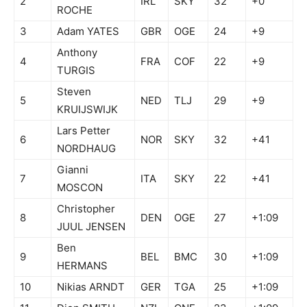
2
IRL
SKY
32
+0
ROCHE
3
Adam YATES
GBR
OGE
24
+9
Anthony
4
FRA
COF
22
+9
TURGIS
Steven
5
NED
TLJ
29
+9
KRUIJSWIJK
Lars Petter
6
NOR
SKY
32
+41
NORDHAUG
Gianni
7
ITA
SKY
22
+41
MOSCON
Christopher
8
DEN
OGE
27
+1:09
JUUL JENSEN
Ben
9
BEL
BMC
30
+1:09
HERMANS
10
Nikias ARNDT
GER
TGA
25
+1:09