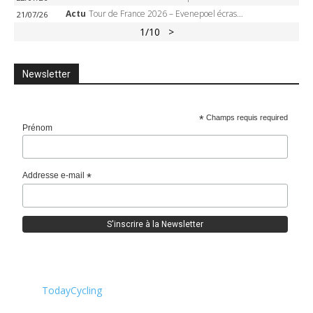
Actu
Tour de France 2026 – Evenepoel écrase le chrono d’Évian, Seixas 4e, Lipowitz abandonne
21/07/26
1
/10
>
Newsletter
*
Champs requis required
Prénom
Addresse e-mail
*
TodayCycling