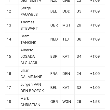
11
Dion SMITH
NZL
ONE
23
+1:09
Serge
12
BEL
DDD
33
+1:09
PAUWELS
Thomas
13
GBR
MGT
26
+1:09
STEWART
Bram
14
NED
TLJ
38
+1:09
TANKINK
Alberto
15
LOSADA
ESP
KAT
34
+1:09
ALGUACIL
Lilian
16
FRA
DEN
24
+1:09
CALMEJANE
Jurgen VAN
17
BEL
KAT
33
+1:09
DEN BROECK
Mark
18
GBR
WGN
26
+1:53
CHRISTIAN