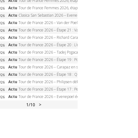
Actu
Tour de France Femmes 2026, étape 2 – Lorena Wiebes doublé à Genève, Markus héroïque, 7e record
/26
Actu
Tour de France Femmes 2026, étape 1 – Lorena Wiebes intouchable à Lausanne, premier maillot jaune
/26
Actu
Clasica San Sebastian 2026 – Evenepoel recordman, 4e victoire, Carapaz battu au sprint
/26
Actu
Tour de France 2026 – Van der Poel monumental à Paris, Pogacar égale le record des cinq sacres
/26
Actu
Tour de France 2026 – Étape 21 : Van der Poel, Pogacar, qui succédera à Wout van Aert sur les Champs-Elysées ?
/26
Actu
Tour de France 2026 – Richard Carapaz roi des Alpes, doublé et maillot à pois, Seixas perd le podium
/26
Actu
Tour de France 2026 – Étape 20 : L’étape reine, Galibier, Sarenne, Alpe d’Huez, qui succédera à Pogacar ?
/26
Actu
Tour de France 2026 – Tadej Pogacar dompte l’Alpe d’Huez, 5e victoire, record de Pantani pulvérisé
/26
Actu
Tour de France 2026 – Étape 19 : Pogacar peut-il enfin dompter l’Alpe d’Huez ?
/26
Actu
Tour de France 2026 – Carapaz en solitaire à Orcières-Merlette, Paret-Peintre à un point du maillot à pois
/26
Actu
Tour de France 2026 – Étape 18 : Qui domptera Orcières-Merlette, première marche vers l’Alpe d’Huez ?
/26
Actu
Tour de France 2026 – Philipsen débloque son compteur à Voiron, Pedersen en danger pour le maillot vert
/26
Actu
Tour de France 2026 – Étape 17 : Pedersen peut-il verrouiller le maillot vert à Voiron ?
/26
Actu
Tour de France 2026 – Evenepoel écrase le chrono d’Évian, Seixas 4e, Lipowitz abandonne
/26
1
/10
>