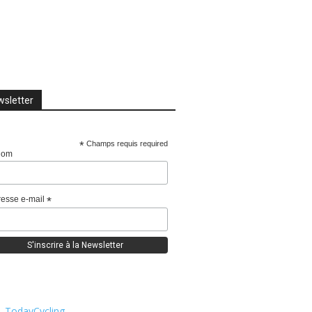
sletter
*
Champs requis required
nom
esse e-mail
*
TodayCycling