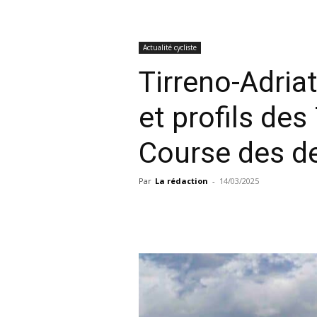
Actualité cycliste
Tirreno-Adria
et profils des
Course des d
Par
La rédaction
-
14/03/2025