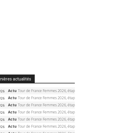
nières actualités
Actu
Tour de France Femmes 2026, étape 8 – Demi Vollering gagne à Nice, reprend le jaune, Niewiadoma à 8 secondes
/26
Actu
Tour de France Femmes 2026, étape 7 – Kasia Niewiadoma gagne le Ventoux, maillot jaune, Reusser et Vollering piégées
/26
Actu
Tour de France Femmes 2026, étape 6 – Kim Le Court-Pienaar gagne à Tournon, Reusser en jaune
/26
Actu
Tour de France Femmes 2026, étape 5 – Demi Vollering gagne à Belleville, Reusser en jaune, Ferrand-Prévot coule
/26
Actu
Tour de France Femmes 2026, étape 4 – Marlen Reusser écrase le chrono, Ferrand-Prévot en crise
/26
Actu
Tour de France Femmes 2026, étape 3 – Sigrid Haugset en solitaire, 88 km d’échappée, maillot jaune
/26