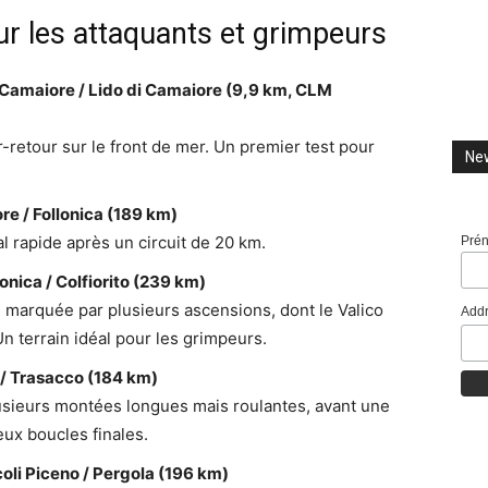
ur les attaquants et grimpeurs
di Camaiore / Lido di Camaiore (9,9 km, CLM
r-retour sur le front de mer. Un premier test pour
New
ore
/
Follonica (189 km)
l rapide après un circuit de 20 km.
Pré
lonica
/
Colfiorito (239 km)
n, marquée par plusieurs ascensions, dont le Valico
Addr
 Un terrain idéal pour les grimpeurs.
/
Trasacco (184 km)
usieurs montées longues mais roulantes, avant une
eux boucles finales.
coli Piceno
/
Pergola (196 km)