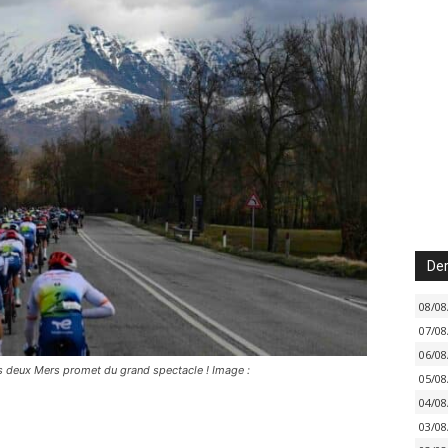
Der
08/08
07/08
06/08
es deux Mers promet du grand spectacle ! Image :
05/08
04/08
03/08