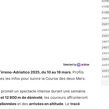
02/08
01/08
01/08
26/07
26/07
25/07
25/07
24/07
24/07
23/07
23/07
22/07
22/07
Tirreno-Adriatico 2025, du 10 au 16 mars
. Profils
21/07
utes les infos pour suivre la Course des deux Mers.
 promet un spectacle intense durant une semaine.
 et 12 800 m de dénivelé
, les coureurs affronteront
allonnées
et des
arrivées en altitude
. Le
tracé