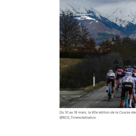
Du 10 au 16 mars, la 60e édition de la Course d
@RCS_TirrenoAdriatico