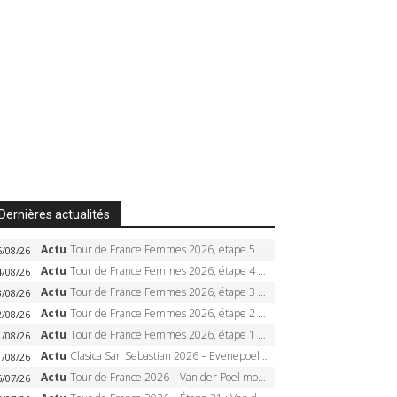
Dernières actualités
Actu
Tour de France Femmes 2026, étape 5 – Demi Vollering gagne à Belleville, Reusser en jaune, Ferrand-Prévot coule
5/08/26
Actu
Tour de France Femmes 2026, étape 4 – Marlen Reusser écrase le chrono, Ferrand-Prévot en crise
4/08/26
Actu
Tour de France Femmes 2026, étape 3 – Sigrid Haugset en solitaire, 88 km d’échappée, maillot jaune
3/08/26
Actu
Tour de France Femmes 2026, étape 2 – Lorena Wiebes doublé à Genève, Markus héroïque, 7e record
2/08/26
Actu
Tour de France Femmes 2026, étape 1 – Lorena Wiebes intouchable à Lausanne, premier maillot jaune
1/08/26
Actu
Clasica San Sebastian 2026 – Evenepoel recordman, 4e victoire, Carapaz battu au sprint
1/08/26
Actu
Tour de France 2026 – Van der Poel monumental à Paris, Pogacar égale le record des cinq sacres
6/07/26