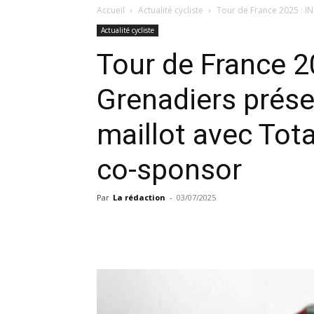
Accueil
Actualité cycliste
Tour de France 2025 : I
Actualité cycliste
Tour de France 2
Grenadiers prés
maillot avec To
co-sponsor
Par
La rédaction
-
03/07/2025