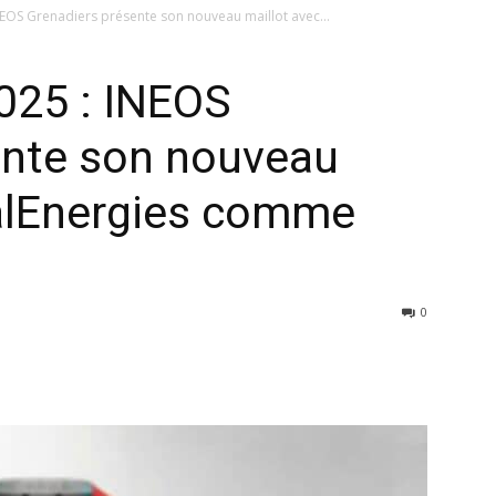
NEOS Grenadiers présente son nouveau maillot avec...
025 : INEOS
ente son nouveau
talEnergies comme
0