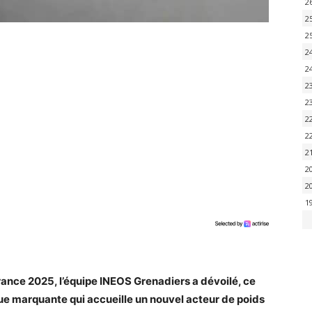
2
2
2
2
2
2
2
2
2
2
2
2
1
ance 2025, l’équipe INEOS Grenadiers a dévoilé, ce
enue marquante qui accueille un nouvel acteur de poids