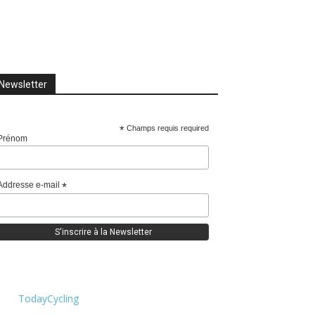
Newsletter
*
Champs requis required
Prénom
Addresse e-mail
*
TodayCycling