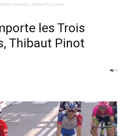
Vallées Varésines, Thibaut Pinot 2ème
porte les Trois
s, Thibaut Pinot
1