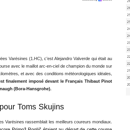
2
2
2
2
2
2
2
2
2
ées Varésines (1.HC), c’est Alejandro Valverde qui était au
2
 course avec le maillot arc-en-ciel de champion du monde sur
2
ilomètres, et avec des conditions météorologiques idéales,
2
st finalement imposé devant le Français Thibaut Pinot
2
nnaugh (Bora-Hansgrohe).
 pour Toms Skujins
llées Varésines rassemblait les meilleurs coureurs mondiaux.
core Primož Roglič étaient au départ de cette course