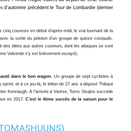
nes d’automne précédent le Tour de Lombardie (dernier
inq coureurs en début d’après-midi, le vrai tournant de la
 avec la sortie du peloton d’un groupe de quinze costauds.
nné des idées aux autres coureurs, dont les attaques se sont
ètres (même Valverde s’y est brièvement essayé).
 sauté dans le bon wagon.
Un groupe de sept cyclistes à
u sprint, et à ce jeu-là, le letton de 27 ans a déposé Thibaut
 Peter Kennaugh.
À l’arrivée à Varèse, Toms Skujins succède
euve en 2017.
C’est le 4ème succès de la saison pour le
TOMASHUUNS
)