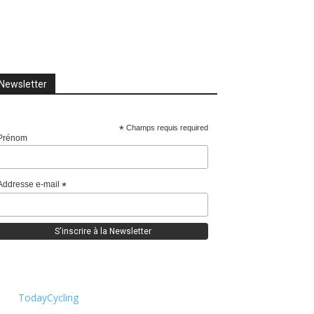
Newsletter
*
Champs requis required
Prénom
Addresse e-mail
*
TodayCycling