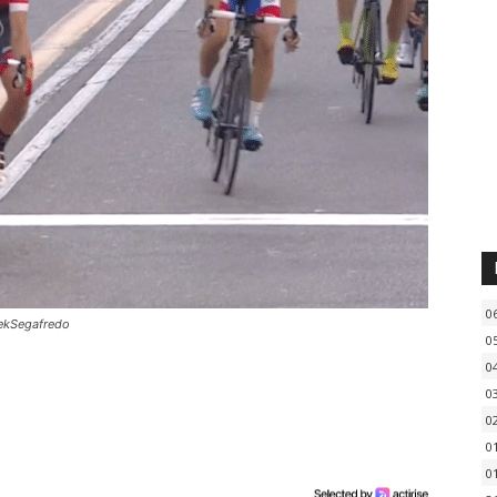
0
rekSegafredo
0
0
0
0
0
0