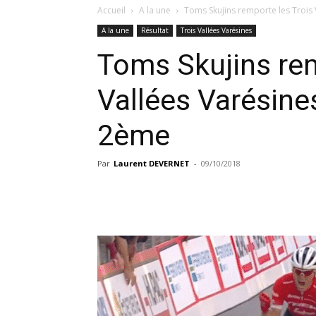
Accueil
A la une
Toms Skujins remporte les Trois 
A la une
Résultat
Trois Vallées Varésines
Toms Skujins rem
Vallées Varésine
2ème
Par
Laurent DEVERNET
-
09/10/2018