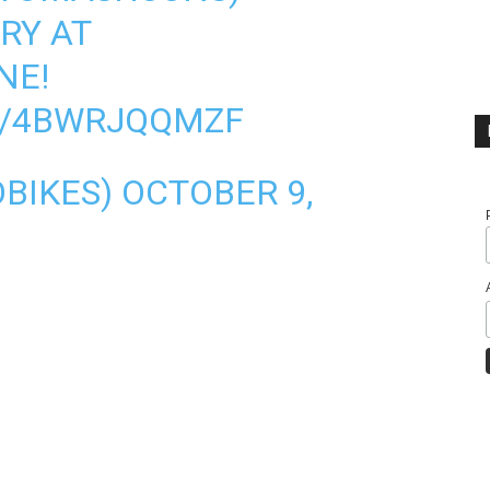
RY AT
INE
!
M/4BWRJQQMZF
OBIKES)
OCTOBER 9,