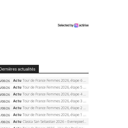
Dernières actualités
Actu
Tour de France Femmes 2026, étape 6 – Kim Le Court-Pienaar gagne à Tournon, Reusser en jaune
6/08/26
Actu
Tour de France Femmes 2026, étape 5 – Demi Vollering gagne à Belleville, Reusser en jaune, Ferrand-Prévot coule
5/08/26
Actu
Tour de France Femmes 2026, étape 4 – Marlen Reusser écrase le chrono, Ferrand-Prévot en crise
4/08/26
Actu
Tour de France Femmes 2026, étape 3 – Sigrid Haugset en solitaire, 88 km d’échappée, maillot jaune
3/08/26
Actu
Tour de France Femmes 2026, étape 2 – Lorena Wiebes doublé à Genève, Markus héroïque, 7e record
2/08/26
Actu
Tour de France Femmes 2026, étape 1 – Lorena Wiebes intouchable à Lausanne, premier maillot jaune
1/08/26
Actu
Clasica San Sebastian 2026 – Evenepoel recordman, 4e victoire, Carapaz battu au sprint
1/08/26