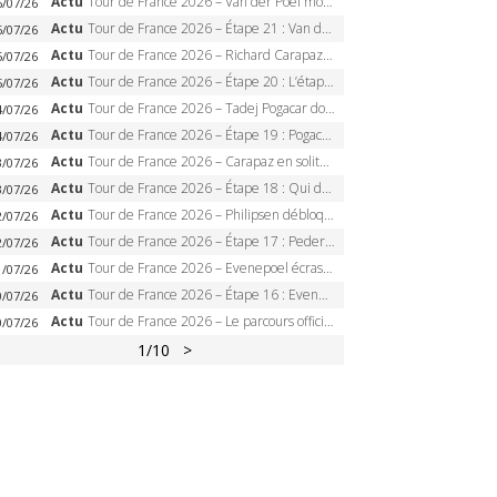
Actu
Tour de France 2026 – Van der Poel monumental à Paris, Pogacar égale le record des cinq sacres
6/07/26
Actu
Tour de France 2026 – Étape 21 : Van der Poel, Pogacar, qui succédera à Wout van Aert sur les Champs-Elysées ?
6/07/26
Actu
Tour de France 2026 – Richard Carapaz roi des Alpes, doublé et maillot à pois, Seixas perd le podium
5/07/26
Actu
Tour de France 2026 – Étape 20 : L’étape reine, Galibier, Sarenne, Alpe d’Huez, qui succédera à Pogacar ?
5/07/26
Actu
Tour de France 2026 – Tadej Pogacar dompte l’Alpe d’Huez, 5e victoire, record de Pantani pulvérisé
4/07/26
Actu
Tour de France 2026 – Étape 19 : Pogacar peut-il enfin dompter l’Alpe d’Huez ?
4/07/26
Actu
Tour de France 2026 – Carapaz en solitaire à Orcières-Merlette, Paret-Peintre à un point du maillot à pois
3/07/26
Actu
Tour de France 2026 – Étape 18 : Qui domptera Orcières-Merlette, première marche vers l’Alpe d’Huez ?
3/07/26
Actu
Tour de France 2026 – Philipsen débloque son compteur à Voiron, Pedersen en danger pour le maillot vert
2/07/26
Actu
Tour de France 2026 – Étape 17 : Pedersen peut-il verrouiller le maillot vert à Voiron ?
2/07/26
Actu
Tour de France 2026 – Evenepoel écrase le chrono d’Évian, Seixas 4e, Lipowitz abandonne
1/07/26
Actu
Tour de France 2026 – Étape 16 : Evenepoel, Pogacar, Ganna… qui domptera le chrono d’Évian pour redessiner le podium ?
0/07/26
Actu
Tour de France 2026 – Le parcours officiel complet : 21 étapes, profils, carte et dates
0/07/26
1
/10
>