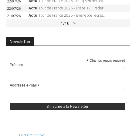
Actu
Tour de France 2026 – Philipsen débloque son compteur à Voiron, Pedersen en danger pour le maillot vert
22/07/26
Actu
Tour de France 2026 – Étape 17 : Pedersen peut-il verrouiller le maillot vert à Voiron ?
22/07/26
Actu
Tour de France 2026 – Evenepoel écrase le chrono d’Évian, Seixas 4e, Lipowitz abandonne
21/07/26
1
/10
>
Newsletter
*
Champs requis required
Prénom
Addresse e-mail
*
TodayCycling