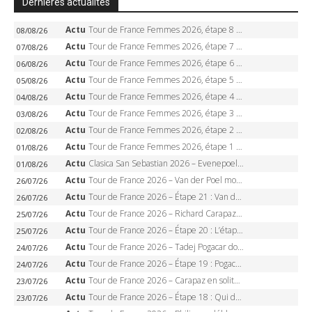
Dernières actualités
Actu
Tour de France Femmes 2026, étape 8 – Demi Vollering gagne à Nice, reprend le jaune, Niewiadoma à 8 secondes
08/08/26
Actu
Tour de France Femmes 2026, étape 7 – Kasia Niewiadoma gagne le Ventoux, maillot jaune, Reusser et Vollering piégées
07/08/26
Actu
Tour de France Femmes 2026, étape 6 – Kim Le Court-Pienaar gagne à Tournon, Reusser en jaune
06/08/26
Actu
Tour de France Femmes 2026, étape 5 – Demi Vollering gagne à Belleville, Reusser en jaune, Ferrand-Prévot coule
05/08/26
Actu
Tour de France Femmes 2026, étape 4 – Marlen Reusser écrase le chrono, Ferrand-Prévot en crise
04/08/26
Actu
Tour de France Femmes 2026, étape 3 – Sigrid Haugset en solitaire, 88 km d’échappée, maillot jaune
03/08/26
Actu
Tour de France Femmes 2026, étape 2 – Lorena Wiebes doublé à Genève, Markus héroïque, 7e record
02/08/26
Actu
Tour de France Femmes 2026, étape 1 – Lorena Wiebes intouchable à Lausanne, premier maillot jaune
01/08/26
Actu
Clasica San Sebastian 2026 – Evenepoel recordman, 4e victoire, Carapaz battu au sprint
01/08/26
Actu
Tour de France 2026 – Van der Poel monumental à Paris, Pogacar égale le record des cinq sacres
26/07/26
Actu
Tour de France 2026 – Étape 21 : Van der Poel, Pogacar, qui succédera à Wout van Aert sur les Champs-Elysées ?
26/07/26
Actu
Tour de France 2026 – Richard Carapaz roi des Alpes, doublé et maillot à pois, Seixas perd le podium
25/07/26
Actu
Tour de France 2026 – Étape 20 : L’étape reine, Galibier, Sarenne, Alpe d’Huez, qui succédera à Pogacar ?
25/07/26
Actu
Tour de France 2026 – Tadej Pogacar dompte l’Alpe d’Huez, 5e victoire, record de Pantani pulvérisé
24/07/26
Actu
Tour de France 2026 – Étape 19 : Pogacar peut-il enfin dompter l’Alpe d’Huez ?
24/07/26
Actu
Tour de France 2026 – Carapaz en solitaire à Orcières-Merlette, Paret-Peintre à un point du maillot à pois
23/07/26
Actu
Tour de France 2026 – Étape 18 : Qui domptera Orcières-Merlette, première marche vers l’Alpe d’Huez ?
23/07/26