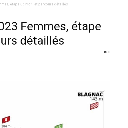
es, étape 6 : Profil et parcours détaillés
2023 Femmes, étape
ours détaillés
0