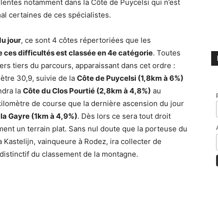
igilentes notamment dans la Côte de Puycelsi qui n’est
mal certaines de ces spécialistes.
du jour
, ce sont 4 côtes répertoriées que les
ces difficultés est classée en 4e catégorie
. Toutes
ers tiers du parcours, apparaissant dans cet ordre :
ètre 30,9, suivie de la
Côte de Puycelsi (1,8km à 6%)
ndra la
Côte du Clos Pourtié (2,8km à 4,8%)
au
 kilomètre de course que la dernière ascension du jour
 la Gayre (1km à 4,9%)
. Dès lors ce sera tout droit
ement un terrain plat. Sans nul doute que la porteuse du
a Kastelijn, vainqueure à Rodez, ira collecter de
 distinctif du classement de la montagne.