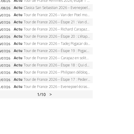
Actu
Tour de France Femmes 2026, étape 1 – Lorena Wiebes intouchable à Lausanne, premier maillot jaune
1/08/26
Actu
Clasica San Sebastian 2026 – Evenepoel recordman, 4e victoire, Carapaz battu au sprint
1/08/26
Actu
Tour de France 2026 – Van der Poel monumental à Paris, Pogacar égale le record des cinq sacres
6/07/26
Actu
Tour de France 2026 – Étape 21 : Van der Poel, Pogacar, qui succédera à Wout van Aert sur les Champs-Elysées ?
6/07/26
Actu
Tour de France 2026 – Richard Carapaz roi des Alpes, doublé et maillot à pois, Seixas perd le podium
5/07/26
Actu
Tour de France 2026 – Étape 20 : L’étape reine, Galibier, Sarenne, Alpe d’Huez, qui succédera à Pogacar ?
5/07/26
Actu
Tour de France 2026 – Tadej Pogacar dompte l’Alpe d’Huez, 5e victoire, record de Pantani pulvérisé
4/07/26
Actu
Tour de France 2026 – Étape 19 : Pogacar peut-il enfin dompter l’Alpe d’Huez ?
4/07/26
Actu
Tour de France 2026 – Carapaz en solitaire à Orcières-Merlette, Paret-Peintre à un point du maillot à pois
3/07/26
Actu
Tour de France 2026 – Étape 18 : Qui domptera Orcières-Merlette, première marche vers l’Alpe d’Huez ?
3/07/26
Actu
Tour de France 2026 – Philipsen débloque son compteur à Voiron, Pedersen en danger pour le maillot vert
2/07/26
Actu
Tour de France 2026 – Étape 17 : Pedersen peut-il verrouiller le maillot vert à Voiron ?
2/07/26
Actu
Tour de France 2026 – Evenepoel écrase le chrono d’Évian, Seixas 4e, Lipowitz abandonne
1/07/26
1
/10
>