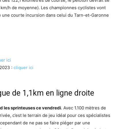
des 122,1 kilomètres de course, le peloton devrait se
43 km/h de moyenne). Les championnes cyclistes vont
re une courte incursion dans celui du Tarn-et-Garonne
uer ici
 2023 :
cliquer ici
gue de 1,1km en ligne droite
nd les sprinteuses ce vendredi
. Avec 1.100 mètres de
rrivée, c’est le terrain de jeu idéal pour ces spécialistes
es cependant de ne pas se faire piéger par une