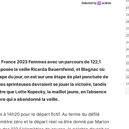
0
0
2
2
2
2
2
2
2
de France 2023 Femmes avec un parcours de 122,1
2
imposée la veille Ricarda Bauernfeind, et Blagnac où
2
étape du jour, on est sur une étape de plat ponctuée de
2
es sprinteuses devraient se jouer la victoire, tandis
2
tre que Lotte Kopecky, la maillot jaune, en l’absence
 qui a abandonné la veille.
bi à 14h20 pour le départ fictif. Au terme du défilé
omètre zéro et le départ réel va être donné par Marion