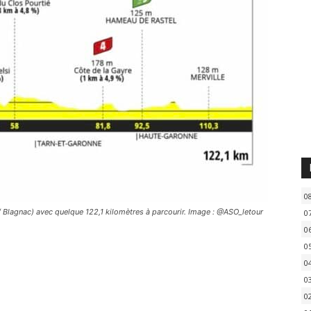
0
/ Blagnac) avec quelque 122,1 kilomètres à parcourir. Image : @ASO_letour
0
0
0
0
0
0