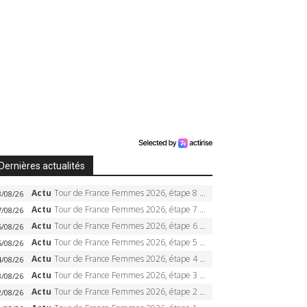
Dernières actualités
Actu
Tour de France Femmes 2026, étape 8 – Demi Vollering gagne à Nice, reprend le jaune, Niewiadoma à 8 secondes
8/08/26
Actu
Tour de France Femmes 2026, étape 7 – Kasia Niewiadoma gagne le Ventoux, maillot jaune, Reusser et Vollering piégées
7/08/26
Actu
Tour de France Femmes 2026, étape 6 – Kim Le Court-Pienaar gagne à Tournon, Reusser en jaune
6/08/26
Actu
Tour de France Femmes 2026, étape 5 – Demi Vollering gagne à Belleville, Reusser en jaune, Ferrand-Prévot coule
5/08/26
Actu
Tour de France Femmes 2026, étape 4 – Marlen Reusser écrase le chrono, Ferrand-Prévot en crise
4/08/26
Actu
Tour de France Femmes 2026, étape 3 – Sigrid Haugset en solitaire, 88 km d’échappée, maillot jaune
3/08/26
Actu
Tour de France Femmes 2026, étape 2 – Lorena Wiebes doublé à Genève, Markus héroïque, 7e record
2/08/26