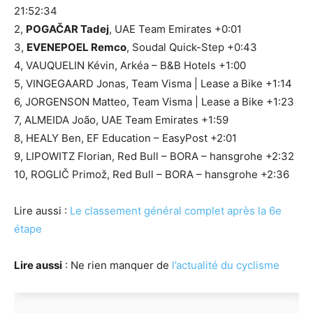
21:52:34
2,
POGAČAR Tadej
, UAE Team Emirates +0:01
3,
EVENEPOEL Remco
, Soudal Quick-Step +0:43
4, VAUQUELIN Kévin, Arkéa – B&B Hotels +1:00
5, VINGEGAARD Jonas, Team Visma | Lease a Bike +1:14
6, JORGENSON Matteo, Team Visma | Lease a Bike +1:23
7, ALMEIDA João, UAE Team Emirates +1:59
8, HEALY Ben, EF Education – EasyPost +2:01
9, LIPOWITZ Florian, Red Bull – BORA – hansgrohe +2:32
10, ROGLIČ Primož, Red Bull – BORA – hansgrohe +2:36
Lire aussi :
Le classement général complet après la 6e
étape
Lire aussi
: Ne rien manquer de
l’actualité du cyclisme