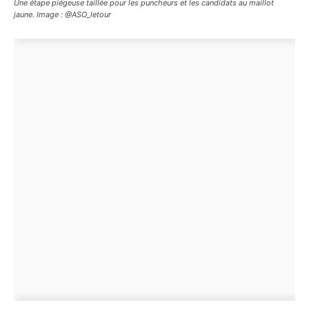
Une étape piégeuse taillée pour les puncheurs et les candidats au maillot
jaune. Image : @ASO_letour