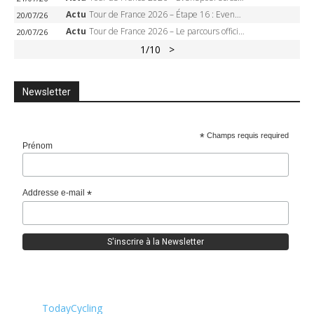
Actu
Tour de France 2026 – Étape 16 : Evenepoel, Pogacar, Ganna… qui domptera le chrono d’Évian pour redessiner le podium ?
20/07/26
Actu
Tour de France 2026 – Le parcours officiel complet : 21 étapes, profils, carte et dates
20/07/26
1
/10
>
Newsletter
*
Champs requis required
Prénom
Addresse e-mail
*
TodayCycling