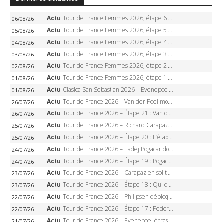
Actu
Tour de France Femmes 2026, étape 6 – Kim Le Court-Pienaar gagne à Tournon, Reusser en jaune
06/08/26
Actu
Tour de France Femmes 2026, étape 5 – Demi Vollering gagne à Belleville, Reusser en jaune, Ferrand-Prévot coule
05/08/26
Actu
Tour de France Femmes 2026, étape 4 – Marlen Reusser écrase le chrono, Ferrand-Prévot en crise
04/08/26
Actu
Tour de France Femmes 2026, étape 3 – Sigrid Haugset en solitaire, 88 km d’échappée, maillot jaune
03/08/26
Actu
Tour de France Femmes 2026, étape 2 – Lorena Wiebes doublé à Genève, Markus héroïque, 7e record
02/08/26
Actu
Tour de France Femmes 2026, étape 1 – Lorena Wiebes intouchable à Lausanne, premier maillot jaune
01/08/26
Actu
Clasica San Sebastian 2026 – Evenepoel recordman, 4e victoire, Carapaz battu au sprint
01/08/26
Actu
Tour de France 2026 – Van der Poel monumental à Paris, Pogacar égale le record des cinq sacres
26/07/26
Actu
Tour de France 2026 – Étape 21 : Van der Poel, Pogacar, qui succédera à Wout van Aert sur les Champs-Elysées ?
26/07/26
Actu
Tour de France 2026 – Richard Carapaz roi des Alpes, doublé et maillot à pois, Seixas perd le podium
25/07/26
Actu
Tour de France 2026 – Étape 20 : L’étape reine, Galibier, Sarenne, Alpe d’Huez, qui succédera à Pogacar ?
25/07/26
Actu
Tour de France 2026 – Tadej Pogacar dompte l’Alpe d’Huez, 5e victoire, record de Pantani pulvérisé
24/07/26
Actu
Tour de France 2026 – Étape 19 : Pogacar peut-il enfin dompter l’Alpe d’Huez ?
24/07/26
Actu
Tour de France 2026 – Carapaz en solitaire à Orcières-Merlette, Paret-Peintre à un point du maillot à pois
23/07/26
Actu
Tour de France 2026 – Étape 18 : Qui domptera Orcières-Merlette, première marche vers l’Alpe d’Huez ?
23/07/26
Actu
Tour de France 2026 – Philipsen débloque son compteur à Voiron, Pedersen en danger pour le maillot vert
22/07/26
Actu
Tour de France 2026 – Étape 17 : Pedersen peut-il verrouiller le maillot vert à Voiron ?
22/07/26
Actu
Tour de France 2026 – Evenepoel écrase le chrono d’Évian, Seixas 4e, Lipowitz abandonne
21/07/26