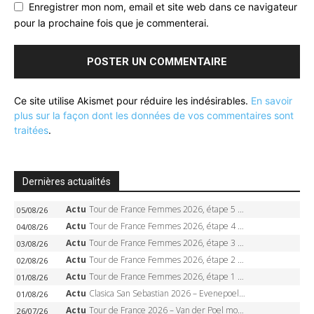
Enregistrer mon nom, email et site web dans ce navigateur
pour la prochaine fois que je commenterai.
Ce site utilise Akismet pour réduire les indésirables.
En savoir
plus sur la façon dont les données de vos commentaires sont
traitées
.
Dernières actualités
Actu
Tour de France Femmes 2026, étape 5 – Demi Vollering gagne à Belleville, Reusser en jaune, Ferrand-Prévot coule
05/08/26
Actu
Tour de France Femmes 2026, étape 4 – Marlen Reusser écrase le chrono, Ferrand-Prévot en crise
04/08/26
Actu
Tour de France Femmes 2026, étape 3 – Sigrid Haugset en solitaire, 88 km d’échappée, maillot jaune
03/08/26
Actu
Tour de France Femmes 2026, étape 2 – Lorena Wiebes doublé à Genève, Markus héroïque, 7e record
02/08/26
Actu
Tour de France Femmes 2026, étape 1 – Lorena Wiebes intouchable à Lausanne, premier maillot jaune
01/08/26
Actu
Clasica San Sebastian 2026 – Evenepoel recordman, 4e victoire, Carapaz battu au sprint
01/08/26
Actu
Tour de France 2026 – Van der Poel monumental à Paris, Pogacar égale le record des cinq sacres
26/07/26