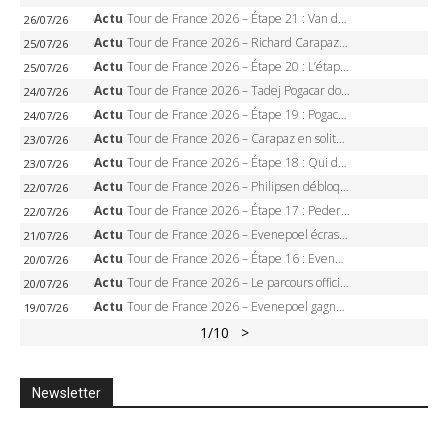
Actu
Tour de France 2026 – Étape 21 : Van der Poel, Pogacar, qui succédera à Wout van Aert sur les Champs-Elysées ?
26/07/26
Actu
Tour de France 2026 – Richard Carapaz roi des Alpes, doublé et maillot à pois, Seixas perd le podium
25/07/26
Actu
Tour de France 2026 – Étape 20 : L’étape reine, Galibier, Sarenne, Alpe d’Huez, qui succédera à Pogacar ?
25/07/26
Actu
Tour de France 2026 – Tadej Pogacar dompte l’Alpe d’Huez, 5e victoire, record de Pantani pulvérisé
24/07/26
Actu
Tour de France 2026 – Étape 19 : Pogacar peut-il enfin dompter l’Alpe d’Huez ?
24/07/26
Actu
Tour de France 2026 – Carapaz en solitaire à Orcières-Merlette, Paret-Peintre à un point du maillot à pois
23/07/26
Actu
Tour de France 2026 – Étape 18 : Qui domptera Orcières-Merlette, première marche vers l’Alpe d’Huez ?
23/07/26
Actu
Tour de France 2026 – Philipsen débloque son compteur à Voiron, Pedersen en danger pour le maillot vert
22/07/26
Actu
Tour de France 2026 – Étape 17 : Pedersen peut-il verrouiller le maillot vert à Voiron ?
22/07/26
Actu
Tour de France 2026 – Evenepoel écrase le chrono d’Évian, Seixas 4e, Lipowitz abandonne
21/07/26
Actu
Tour de France 2026 – Étape 16 : Evenepoel, Pogacar, Ganna… qui domptera le chrono d’Évian pour redessiner le podium ?
20/07/26
Actu
Tour de France 2026 – Le parcours officiel complet : 21 étapes, profils, carte et dates
20/07/26
Actu
Tour de France 2026 – Evenepoel gagne à Solaison, Vingegaard abandonne, Pogacar toujours en jaune
19/07/26
1
/10
>
Newsletter