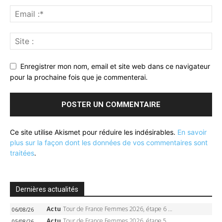
Enregistrer mon nom, email et site web dans ce navigateur
pour la prochaine fois que je commenterai.
Ce site utilise Akismet pour réduire les indésirables.
En savoir
plus sur la façon dont les données de vos commentaires sont
traitées
.
Dernières actualités
Actu
Tour de France Femmes 2026, étape 6 – Kim Le Court-Pienaar gagne à Tournon, Reusser en jaune
06/08/26
Actu
Tour de France Femmes 2026, étape 5 – Demi Vollering gagne à Belleville, Reusser en jaune, Ferrand-Prévot coule
05/08/26