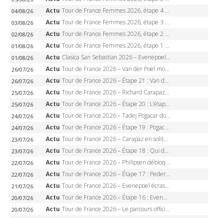
Actu
Tour de France Femmes 2026, étape 4 – Marlen Reusser écrase le chrono, Ferrand-Prévot en crise
04/08/26
Actu
Tour de France Femmes 2026, étape 3 – Sigrid Haugset en solitaire, 88 km d’échappée, maillot jaune
03/08/26
Actu
Tour de France Femmes 2026, étape 2 – Lorena Wiebes doublé à Genève, Markus héroïque, 7e record
02/08/26
Actu
Tour de France Femmes 2026, étape 1 – Lorena Wiebes intouchable à Lausanne, premier maillot jaune
01/08/26
Actu
Clasica San Sebastian 2026 – Evenepoel recordman, 4e victoire, Carapaz battu au sprint
01/08/26
Actu
Tour de France 2026 – Van der Poel monumental à Paris, Pogacar égale le record des cinq sacres
26/07/26
Actu
Tour de France 2026 – Étape 21 : Van der Poel, Pogacar, qui succédera à Wout van Aert sur les Champs-Elysées ?
26/07/26
Actu
Tour de France 2026 – Richard Carapaz roi des Alpes, doublé et maillot à pois, Seixas perd le podium
25/07/26
Actu
Tour de France 2026 – Étape 20 : L’étape reine, Galibier, Sarenne, Alpe d’Huez, qui succédera à Pogacar ?
25/07/26
Actu
Tour de France 2026 – Tadej Pogacar dompte l’Alpe d’Huez, 5e victoire, record de Pantani pulvérisé
24/07/26
Actu
Tour de France 2026 – Étape 19 : Pogacar peut-il enfin dompter l’Alpe d’Huez ?
24/07/26
Actu
Tour de France 2026 – Carapaz en solitaire à Orcières-Merlette, Paret-Peintre à un point du maillot à pois
23/07/26
Actu
Tour de France 2026 – Étape 18 : Qui domptera Orcières-Merlette, première marche vers l’Alpe d’Huez ?
23/07/26
Actu
Tour de France 2026 – Philipsen débloque son compteur à Voiron, Pedersen en danger pour le maillot vert
22/07/26
Actu
Tour de France 2026 – Étape 17 : Pedersen peut-il verrouiller le maillot vert à Voiron ?
22/07/26
Actu
Tour de France 2026 – Evenepoel écrase le chrono d’Évian, Seixas 4e, Lipowitz abandonne
21/07/26
Actu
Tour de France 2026 – Étape 16 : Evenepoel, Pogacar, Ganna… qui domptera le chrono d’Évian pour redessiner le podium ?
20/07/26
Actu
Tour de France 2026 – Le parcours officiel complet : 21 étapes, profils, carte et dates
20/07/26