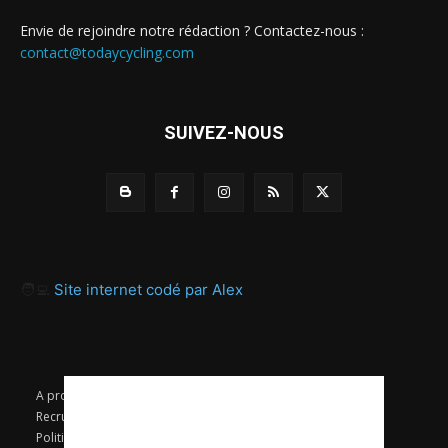
Envie de rejoindre notre rédaction ? Contactez-nous :
contact@todaycycling.com
SUIVEZ-NOUS
🧑‍💻
Site internet codé par Alex
A propos
Contact
Proposer un article
Recrutement / Offres d’emploi
Mentions légales
Politique de confidentialité