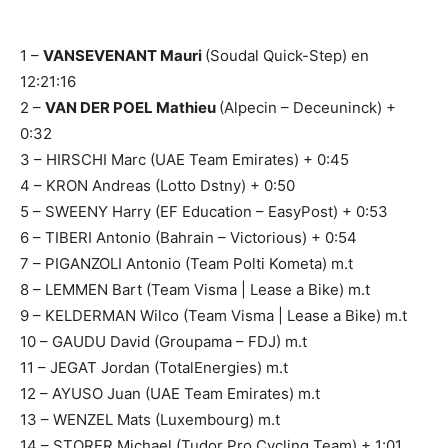
1 –
VANSEVENANT Mauri
(Soudal Quick-Step) en
12:21:16
2 –
VAN DER POEL Mathieu
(Alpecin – Deceuninck) +
0:32
3 – HIRSCHI Marc (UAE Team Emirates) + 0:45
4 – KRON Andreas (Lotto Dstny) + 0:50
5 – SWEENY Harry (EF Education – EasyPost) + 0:53
6 – TIBERI Antonio (Bahrain – Victorious) + 0:54
7 – PIGANZOLI Antonio (Team Polti Kometa) m.t
8 – LEMMEN Bart (Team Visma | Lease a Bike) m.t
9 – KELDERMAN Wilco (Team Visma | Lease a Bike) m.t
10 – GAUDU David (Groupama – FDJ) m.t
11 – JEGAT Jordan (TotalEnergies) m.t
12 – AYUSO Juan (UAE Team Emirates) m.t
13 – WENZEL Mats (Luxembourg) m.t
14 – STORER Michael (Tudor Pro Cycling Team) + 1:01