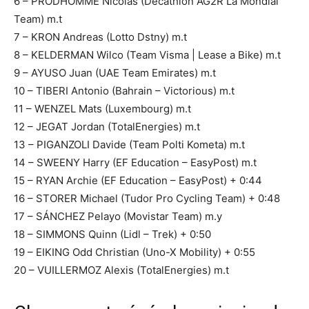
6 – PRODHOMME Nicolas (Decathlon AG2R La Mondial
Team) m.t
7 – KRON Andreas (Lotto Dstny) m.t
8 – KELDERMAN Wilco (Team Visma | Lease a Bike) m.t
9 – AYUSO Juan (UAE Team Emirates) m.t
10 – TIBERI Antonio (Bahrain – Victorious) m.t
11 – WENZEL Mats (Luxembourg) m.t
12 – JEGAT Jordan (TotalEnergies) m.t
13 – PIGANZOLI Davide (Team Polti Kometa) m.t
14 – SWEENY Harry (EF Education – EasyPost) m.t
15 – RYAN Archie (EF Education – EasyPost) + 0:44
16 – STORER Michael (Tudor Pro Cycling Team) + 0:48
17 – SÁNCHEZ Pelayo (Movistar Team) m.y
18 – SIMMONS Quinn (Lidl – Trek) + 0:50
19 – EIKING Odd Christian (Uno-X Mobility) + 0:55
20 – VUILLERMOZ Alexis (TotalEnergies) m.t