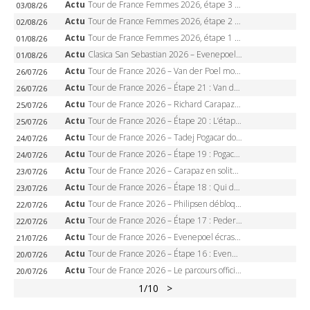
Actu
Tour de France Femmes 2026, étape 3 – Sigrid Haugset en solitaire, 88 km d’échappée, maillot jaune
03/08/26
Actu
Tour de France Femmes 2026, étape 2 – Lorena Wiebes doublé à Genève, Markus héroïque, 7e record
02/08/26
Actu
Tour de France Femmes 2026, étape 1 – Lorena Wiebes intouchable à Lausanne, premier maillot jaune
01/08/26
Actu
Clasica San Sebastian 2026 – Evenepoel recordman, 4e victoire, Carapaz battu au sprint
01/08/26
Actu
Tour de France 2026 – Van der Poel monumental à Paris, Pogacar égale le record des cinq sacres
26/07/26
Actu
Tour de France 2026 – Étape 21 : Van der Poel, Pogacar, qui succédera à Wout van Aert sur les Champs-Elysées ?
26/07/26
Actu
Tour de France 2026 – Richard Carapaz roi des Alpes, doublé et maillot à pois, Seixas perd le podium
25/07/26
Actu
Tour de France 2026 – Étape 20 : L’étape reine, Galibier, Sarenne, Alpe d’Huez, qui succédera à Pogacar ?
25/07/26
Actu
Tour de France 2026 – Tadej Pogacar dompte l’Alpe d’Huez, 5e victoire, record de Pantani pulvérisé
24/07/26
Actu
Tour de France 2026 – Étape 19 : Pogacar peut-il enfin dompter l’Alpe d’Huez ?
24/07/26
Actu
Tour de France 2026 – Carapaz en solitaire à Orcières-Merlette, Paret-Peintre à un point du maillot à pois
23/07/26
Actu
Tour de France 2026 – Étape 18 : Qui domptera Orcières-Merlette, première marche vers l’Alpe d’Huez ?
23/07/26
Actu
Tour de France 2026 – Philipsen débloque son compteur à Voiron, Pedersen en danger pour le maillot vert
22/07/26
Actu
Tour de France 2026 – Étape 17 : Pedersen peut-il verrouiller le maillot vert à Voiron ?
22/07/26
Actu
Tour de France 2026 – Evenepoel écrase le chrono d’Évian, Seixas 4e, Lipowitz abandonne
21/07/26
Actu
Tour de France 2026 – Étape 16 : Evenepoel, Pogacar, Ganna… qui domptera le chrono d’Évian pour redessiner le podium ?
20/07/26
Actu
Tour de France 2026 – Le parcours officiel complet : 21 étapes, profils, carte et dates
20/07/26
1
/10
>