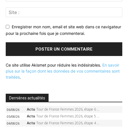
Enregistrer mon nom, email et site web dans ce navigateur
pour la prochaine fois que je commenterai.
Ce site utilise Akismet pour réduire les indésirables.
En savoir
plus sur la façon dont les données de vos commentaires sont
traitées
.
Dernières actualités
Actu
Tour de France Femmes 2026, étape 6 – Kim Le Court-Pienaar gagne à Tournon, Reusser en jaune
06/08/26
Actu
Tour de France Femmes 2026, étape 5 – Demi Vollering gagne à Belleville, Reusser en jaune, Ferrand-Prévot coule
05/08/26
Actu
Tour de France Femmes 2026, étape 4 – Marlen Reusser écrase le chrono, Ferrand-Prévot en crise
04/08/26