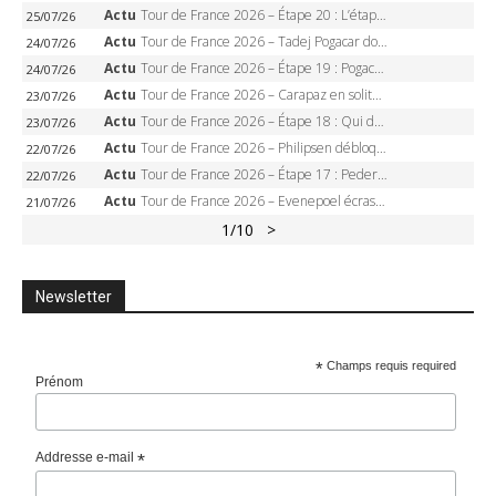
Actu
Tour de France 2026 – Étape 20 : L’étape reine, Galibier, Sarenne, Alpe d’Huez, qui succédera à Pogacar ?
25/07/26
Actu
Tour de France 2026 – Tadej Pogacar dompte l’Alpe d’Huez, 5e victoire, record de Pantani pulvérisé
24/07/26
Actu
Tour de France 2026 – Étape 19 : Pogacar peut-il enfin dompter l’Alpe d’Huez ?
24/07/26
Actu
Tour de France 2026 – Carapaz en solitaire à Orcières-Merlette, Paret-Peintre à un point du maillot à pois
23/07/26
Actu
Tour de France 2026 – Étape 18 : Qui domptera Orcières-Merlette, première marche vers l’Alpe d’Huez ?
23/07/26
Actu
Tour de France 2026 – Philipsen débloque son compteur à Voiron, Pedersen en danger pour le maillot vert
22/07/26
Actu
Tour de France 2026 – Étape 17 : Pedersen peut-il verrouiller le maillot vert à Voiron ?
22/07/26
Actu
Tour de France 2026 – Evenepoel écrase le chrono d’Évian, Seixas 4e, Lipowitz abandonne
21/07/26
1
/10
>
Newsletter
*
Champs requis required
Prénom
Addresse e-mail
*