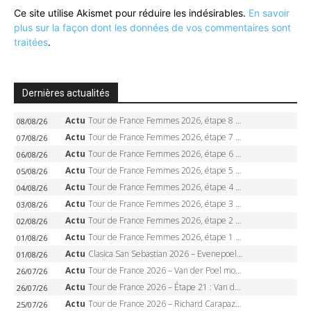
Ce site utilise Akismet pour réduire les indésirables.
En savoir
plus sur la façon dont les données de vos commentaires sont
traitées
.
Dernières actualités
Actu
Tour de France Femmes 2026, étape 8 – Demi Vollering gagne à Nice, reprend le jaune, Niewiadoma à 8 secondes
08/08/26
Actu
Tour de France Femmes 2026, étape 7 – Kasia Niewiadoma gagne le Ventoux, maillot jaune, Reusser et Vollering piégées
07/08/26
Actu
Tour de France Femmes 2026, étape 6 – Kim Le Court-Pienaar gagne à Tournon, Reusser en jaune
06/08/26
Actu
Tour de France Femmes 2026, étape 5 – Demi Vollering gagne à Belleville, Reusser en jaune, Ferrand-Prévot coule
05/08/26
Actu
Tour de France Femmes 2026, étape 4 – Marlen Reusser écrase le chrono, Ferrand-Prévot en crise
04/08/26
Actu
Tour de France Femmes 2026, étape 3 – Sigrid Haugset en solitaire, 88 km d’échappée, maillot jaune
03/08/26
Actu
Tour de France Femmes 2026, étape 2 – Lorena Wiebes doublé à Genève, Markus héroïque, 7e record
02/08/26
Actu
Tour de France Femmes 2026, étape 1 – Lorena Wiebes intouchable à Lausanne, premier maillot jaune
01/08/26
Actu
Clasica San Sebastian 2026 – Evenepoel recordman, 4e victoire, Carapaz battu au sprint
01/08/26
Actu
Tour de France 2026 – Van der Poel monumental à Paris, Pogacar égale le record des cinq sacres
26/07/26
Actu
Tour de France 2026 – Étape 21 : Van der Poel, Pogacar, qui succédera à Wout van Aert sur les Champs-Elysées ?
26/07/26
Actu
Tour de France 2026 – Richard Carapaz roi des Alpes, doublé et maillot à pois, Seixas perd le podium
25/07/26