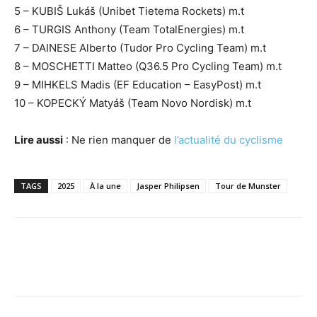
5 – KUBIŠ Lukáš (Unibet Tietema Rockets) m.t
6 – TURGIS Anthony (Team TotalEnergies) m.t
7 – DAINESE Alberto (Tudor Pro Cycling Team) m.t
8 – MOSCHETTI Matteo (Q36.5 Pro Cycling Team) m.t
9 – MIHKELS Madis (EF Education – EasyPost) m.t
10 – KOPECKÝ Matyáš (Team Novo Nordisk) m.t
Lire aussi
: Ne rien manquer de
l’actualité du cyclisme
TAGS
2025
À la une
Jasper Philipsen
Tour de Munster