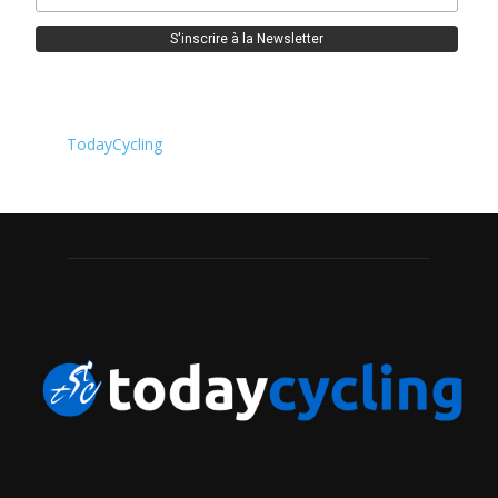
TodayCycling