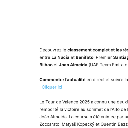
Découvrez le
classement complet et les rés
entre
La Nucía
et
Benifato
. Premier
Santia
Bilbao
et
Joao Almeida
(UAE Team Emirates
Commenter l’actualité
en direct et suivre 
:
Cliquer ici
Le Tour de Valence 2025 a connu une deuxi
remporté la victoire au sommet de l’Alto de
João Almeida. La course a été animée par 
Zoccarato, Matyáš Kopecký et Quentin Bezza