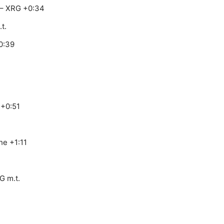
– XRG +0:34
t.
0:39
 +0:51
he +1:11
G m.t.