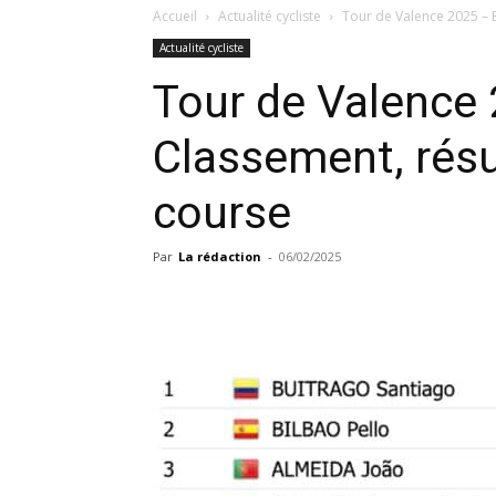
Accueil
Actualité cycliste
Tour de Valence 2025 – Et
Actualité cycliste
Tour de Valence 
Classement, résu
course
Par
La rédaction
-
06/02/2025