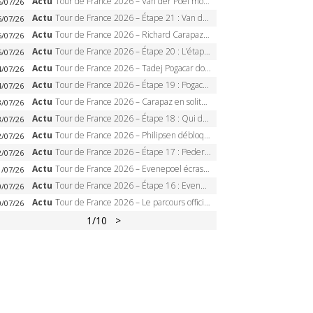
Actu
Tour de France 2026 – Van der Poel monumental à Paris, Pogacar égale le record des cinq sacres
6/07/26
Actu
Tour de France 2026 – Étape 21 : Van der Poel, Pogacar, qui succédera à Wout van Aert sur les Champs-Elysées ?
6/07/26
Actu
Tour de France 2026 – Richard Carapaz roi des Alpes, doublé et maillot à pois, Seixas perd le podium
5/07/26
Actu
Tour de France 2026 – Étape 20 : L’étape reine, Galibier, Sarenne, Alpe d’Huez, qui succédera à Pogacar ?
5/07/26
Actu
Tour de France 2026 – Tadej Pogacar dompte l’Alpe d’Huez, 5e victoire, record de Pantani pulvérisé
4/07/26
Actu
Tour de France 2026 – Étape 19 : Pogacar peut-il enfin dompter l’Alpe d’Huez ?
4/07/26
Actu
Tour de France 2026 – Carapaz en solitaire à Orcières-Merlette, Paret-Peintre à un point du maillot à pois
3/07/26
Actu
Tour de France 2026 – Étape 18 : Qui domptera Orcières-Merlette, première marche vers l’Alpe d’Huez ?
3/07/26
Actu
Tour de France 2026 – Philipsen débloque son compteur à Voiron, Pedersen en danger pour le maillot vert
2/07/26
Actu
Tour de France 2026 – Étape 17 : Pedersen peut-il verrouiller le maillot vert à Voiron ?
2/07/26
Actu
Tour de France 2026 – Evenepoel écrase le chrono d’Évian, Seixas 4e, Lipowitz abandonne
1/07/26
Actu
Tour de France 2026 – Étape 16 : Evenepoel, Pogacar, Ganna… qui domptera le chrono d’Évian pour redessiner le podium ?
0/07/26
Actu
Tour de France 2026 – Le parcours officiel complet : 21 étapes, profils, carte et dates
0/07/26
1
/10
>