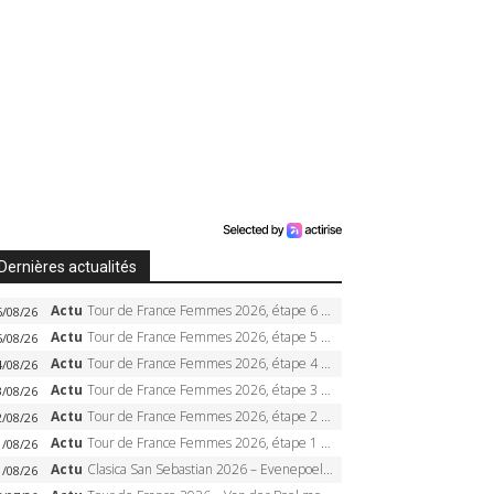
Dernières actualités
Actu
Tour de France Femmes 2026, étape 6 – Kim Le Court-Pienaar gagne à Tournon, Reusser en jaune
6/08/26
Actu
Tour de France Femmes 2026, étape 5 – Demi Vollering gagne à Belleville, Reusser en jaune, Ferrand-Prévot coule
5/08/26
Actu
Tour de France Femmes 2026, étape 4 – Marlen Reusser écrase le chrono, Ferrand-Prévot en crise
4/08/26
Actu
Tour de France Femmes 2026, étape 3 – Sigrid Haugset en solitaire, 88 km d’échappée, maillot jaune
3/08/26
Actu
Tour de France Femmes 2026, étape 2 – Lorena Wiebes doublé à Genève, Markus héroïque, 7e record
2/08/26
Actu
Tour de France Femmes 2026, étape 1 – Lorena Wiebes intouchable à Lausanne, premier maillot jaune
1/08/26
Actu
Clasica San Sebastian 2026 – Evenepoel recordman, 4e victoire, Carapaz battu au sprint
1/08/26