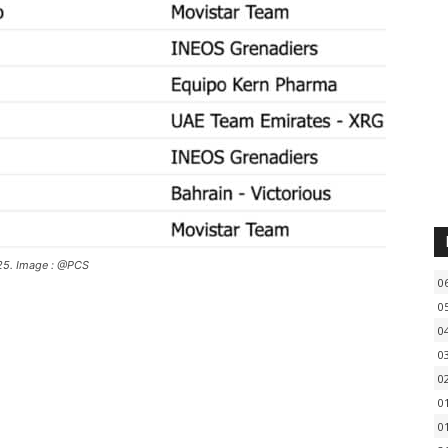
025. Image : @PCS
0
0
0
0
0
0
0