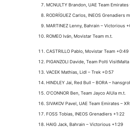
MCNULTY Brandon, UAE Team Emirates 
RODRÍGUEZ Carlos, INEOS Grenadiers m.
MARTINEZ Lenny, Bahrain – Victorious +
ROMEO Iván, Movistar Team m.t.
CASTRILLO Pablo, Movistar Team +0:49
PIGANZOLI Davide, Team Polti VisitMalta
VACEK Mathias, Lidl – Trek +0:57
HINDLEY Jai, Red Bull – BORA – hansgro
O’CONNOR Ben, Team Jayco AlUla m.t.
SIVAKOV Pavel, UAE Team Emirates – XR
FOSS Tobias, INEOS Grenadiers +1:22
HAIG Jack, Bahrain – Victorious +1:29