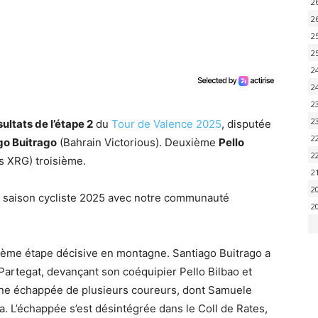
2
2
2
2
2
2
2
2
ultats de l’étape 2
du
Tour de Valence 2025
, disputée
2
go Buitrago
(Bahrain Victorious). Deuxième
Pello
2
 XRG) troisième.
2
2
la saison cycliste 2025 avec notre communauté
2
ème étape décisive en montagne. Santiago Buitrago a
 Partegat, devançant son coéquipier Pello Bilbao et
une échappée de plusieurs coureurs, dont Samuele
. L’échappée s’est désintégrée dans le Coll de Rates,