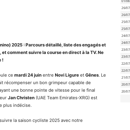
01/08
26/07
26/07
25/07
25/07
24/07
24/07
ino) 2025 : Parcours détaillé, liste des engagés et
23/07
, et comment suivre la course en direct à la TV. Ne
23/07
 !
22/07
22/07
oule ce
mardi 24 juin
entre
Novi Ligure
et
Gênes
. Le
21/07
it récompenser un bon grimpeur capable de
20/07
n ayant une bonne pointe de vitesse pour le final
20/07
ueur
Jan Christen
(UAE Team Emirates-XRG) est
e plus indécise.
suivre la saison cycliste 2025 avec notre