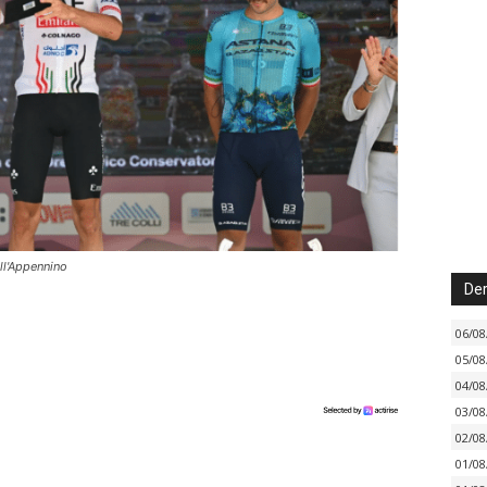
ll'Appennino
Der
06/08
05/08
04/08
03/08
02/08
01/08