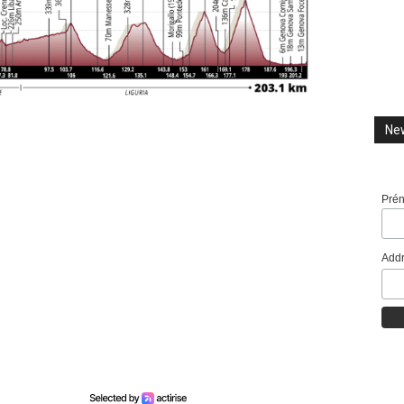
New
Pré
Addr