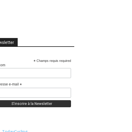
sletter
*
Champs requis required
nom
esse e-mail
*
TodayCycling