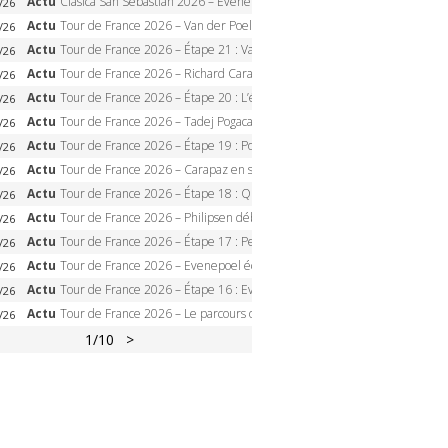
Actu
Clasica San Sebastian 2026 – Evenepoel recordman, 4e victoire, Carapaz battu au sprint
/26
Actu
Tour de France 2026 – Van der Poel monumental à Paris, Pogacar égale le record des cinq sacres
/26
Actu
Tour de France 2026 – Étape 21 : Van der Poel, Pogacar, qui succédera à Wout van Aert sur les Champs-Elysées ?
/26
Actu
Tour de France 2026 – Richard Carapaz roi des Alpes, doublé et maillot à pois, Seixas perd le podium
/26
Actu
Tour de France 2026 – Étape 20 : L’étape reine, Galibier, Sarenne, Alpe d’Huez, qui succédera à Pogacar ?
/26
Actu
Tour de France 2026 – Tadej Pogacar dompte l’Alpe d’Huez, 5e victoire, record de Pantani pulvérisé
/26
Actu
Tour de France 2026 – Étape 19 : Pogacar peut-il enfin dompter l’Alpe d’Huez ?
/26
Actu
Tour de France 2026 – Carapaz en solitaire à Orcières-Merlette, Paret-Peintre à un point du maillot à pois
/26
Actu
Tour de France 2026 – Étape 18 : Qui domptera Orcières-Merlette, première marche vers l’Alpe d’Huez ?
/26
Actu
Tour de France 2026 – Philipsen débloque son compteur à Voiron, Pedersen en danger pour le maillot vert
/26
Actu
Tour de France 2026 – Étape 17 : Pedersen peut-il verrouiller le maillot vert à Voiron ?
/26
Actu
Tour de France 2026 – Evenepoel écrase le chrono d’Évian, Seixas 4e, Lipowitz abandonne
/26
Actu
Tour de France 2026 – Étape 16 : Evenepoel, Pogacar, Ganna… qui domptera le chrono d’Évian pour redessiner le podium ?
/26
Actu
Tour de France 2026 – Le parcours officiel complet : 21 étapes, profils, carte et dates
/26
1
/10
>