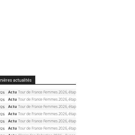
nières actualités
Actu
Tour de France Femmes 2026, étape 6 – Kim Le Court-Pienaar gagne à Tournon, Reusser en jaune
/26
Actu
Tour de France Femmes 2026, étape 5 – Demi Vollering gagne à Belleville, Reusser en jaune, Ferrand-Prévot coule
/26
Actu
Tour de France Femmes 2026, étape 4 – Marlen Reusser écrase le chrono, Ferrand-Prévot en crise
/26
Actu
Tour de France Femmes 2026, étape 3 – Sigrid Haugset en solitaire, 88 km d’échappée, maillot jaune
/26
Actu
Tour de France Femmes 2026, étape 2 – Lorena Wiebes doublé à Genève, Markus héroïque, 7e record
/26
Actu
Tour de France Femmes 2026, étape 1 – Lorena Wiebes intouchable à Lausanne, premier maillot jaune
/26