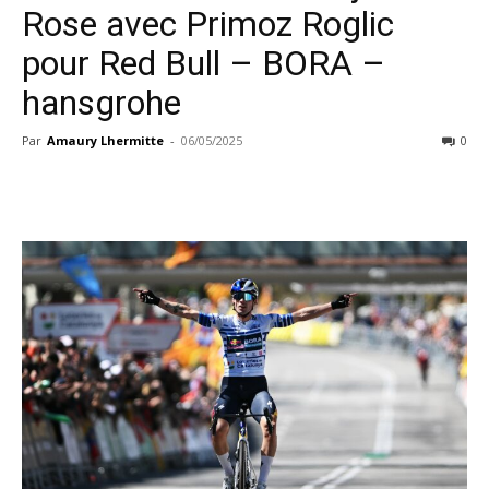
Rose avec Primoz Roglic
pour Red Bull – BORA –
hansgrohe
Par
Amaury Lhermitte
-
06/05/2025
0