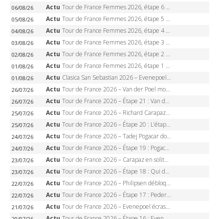
Actu
Tour de France Femmes 2026, étape 6 – Kim Le Court-Pienaar gagne à Tournon, Reusser en jaune
06/08/26
Actu
Tour de France Femmes 2026, étape 5 – Demi Vollering gagne à Belleville, Reusser en jaune, Ferrand-Prévot coule
05/08/26
Actu
Tour de France Femmes 2026, étape 4 – Marlen Reusser écrase le chrono, Ferrand-Prévot en crise
04/08/26
Actu
Tour de France Femmes 2026, étape 3 – Sigrid Haugset en solitaire, 88 km d’échappée, maillot jaune
03/08/26
Actu
Tour de France Femmes 2026, étape 2 – Lorena Wiebes doublé à Genève, Markus héroïque, 7e record
02/08/26
Actu
Tour de France Femmes 2026, étape 1 – Lorena Wiebes intouchable à Lausanne, premier maillot jaune
01/08/26
Actu
Clasica San Sebastian 2026 – Evenepoel recordman, 4e victoire, Carapaz battu au sprint
01/08/26
Actu
Tour de France 2026 – Van der Poel monumental à Paris, Pogacar égale le record des cinq sacres
26/07/26
Actu
Tour de France 2026 – Étape 21 : Van der Poel, Pogacar, qui succédera à Wout van Aert sur les Champs-Elysées ?
26/07/26
Actu
Tour de France 2026 – Richard Carapaz roi des Alpes, doublé et maillot à pois, Seixas perd le podium
25/07/26
Actu
Tour de France 2026 – Étape 20 : L’étape reine, Galibier, Sarenne, Alpe d’Huez, qui succédera à Pogacar ?
25/07/26
Actu
Tour de France 2026 – Tadej Pogacar dompte l’Alpe d’Huez, 5e victoire, record de Pantani pulvérisé
24/07/26
Actu
Tour de France 2026 – Étape 19 : Pogacar peut-il enfin dompter l’Alpe d’Huez ?
24/07/26
Actu
Tour de France 2026 – Carapaz en solitaire à Orcières-Merlette, Paret-Peintre à un point du maillot à pois
23/07/26
Actu
Tour de France 2026 – Étape 18 : Qui domptera Orcières-Merlette, première marche vers l’Alpe d’Huez ?
23/07/26
Actu
Tour de France 2026 – Philipsen débloque son compteur à Voiron, Pedersen en danger pour le maillot vert
22/07/26
Actu
Tour de France 2026 – Étape 17 : Pedersen peut-il verrouiller le maillot vert à Voiron ?
22/07/26
Actu
Tour de France 2026 – Evenepoel écrase le chrono d’Évian, Seixas 4e, Lipowitz abandonne
21/07/26
Actu
Tour de France 2026 – Étape 16 : Evenepoel, Pogacar, Ganna… qui domptera le chrono d’Évian pour redessiner le podium ?
20/07/26