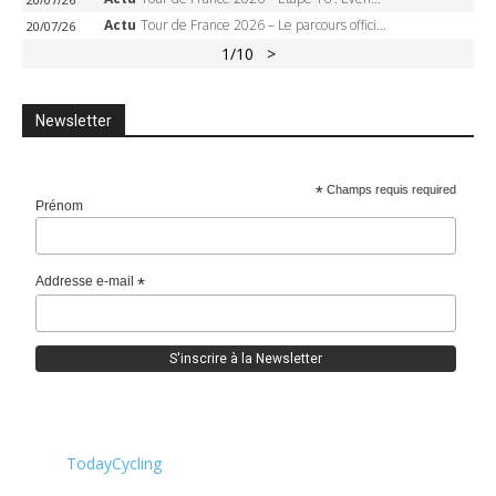
Actu
Tour de France 2026 – Le parcours officiel complet : 21 étapes, profils, carte et dates
20/07/26
1
/10
>
Newsletter
*
Champs requis required
Prénom
Addresse e-mail
*
TodayCycling