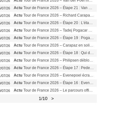
Actu
Tour de France 2026 – Van der Poel monumental à Paris, Pogacar égale le record des cinq sacres
6/07/26
Actu
Tour de France 2026 – Étape 21 : Van der Poel, Pogacar, qui succédera à Wout van Aert sur les Champs-Elysées ?
6/07/26
Actu
Tour de France 2026 – Richard Carapaz roi des Alpes, doublé et maillot à pois, Seixas perd le podium
5/07/26
Actu
Tour de France 2026 – Étape 20 : L’étape reine, Galibier, Sarenne, Alpe d’Huez, qui succédera à Pogacar ?
5/07/26
Actu
Tour de France 2026 – Tadej Pogacar dompte l’Alpe d’Huez, 5e victoire, record de Pantani pulvérisé
4/07/26
Actu
Tour de France 2026 – Étape 19 : Pogacar peut-il enfin dompter l’Alpe d’Huez ?
4/07/26
Actu
Tour de France 2026 – Carapaz en solitaire à Orcières-Merlette, Paret-Peintre à un point du maillot à pois
3/07/26
Actu
Tour de France 2026 – Étape 18 : Qui domptera Orcières-Merlette, première marche vers l’Alpe d’Huez ?
3/07/26
Actu
Tour de France 2026 – Philipsen débloque son compteur à Voiron, Pedersen en danger pour le maillot vert
2/07/26
Actu
Tour de France 2026 – Étape 17 : Pedersen peut-il verrouiller le maillot vert à Voiron ?
2/07/26
Actu
Tour de France 2026 – Evenepoel écrase le chrono d’Évian, Seixas 4e, Lipowitz abandonne
1/07/26
Actu
Tour de France 2026 – Étape 16 : Evenepoel, Pogacar, Ganna… qui domptera le chrono d’Évian pour redessiner le podium ?
0/07/26
Actu
Tour de France 2026 – Le parcours officiel complet : 21 étapes, profils, carte et dates
0/07/26
1
/10
>