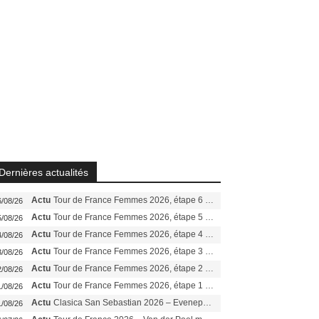
Dernières actualités
Actu
Tour de France Femmes 2026, étape 6 – Kim Le Court-Pienaar gagne à Tournon, Reusser en jaune
6/08/26
Actu
Tour de France Femmes 2026, étape 5 – Demi Vollering gagne à Belleville, Reusser en jaune, Ferrand-Prévot coule
5/08/26
Actu
Tour de France Femmes 2026, étape 4 – Marlen Reusser écrase le chrono, Ferrand-Prévot en crise
4/08/26
Actu
Tour de France Femmes 2026, étape 3 – Sigrid Haugset en solitaire, 88 km d’échappée, maillot jaune
3/08/26
Actu
Tour de France Femmes 2026, étape 2 – Lorena Wiebes doublé à Genève, Markus héroïque, 7e record
2/08/26
Actu
Tour de France Femmes 2026, étape 1 – Lorena Wiebes intouchable à Lausanne, premier maillot jaune
1/08/26
Actu
Clasica San Sebastian 2026 – Evenepoel recordman, 4e victoire, Carapaz battu au sprint
1/08/26