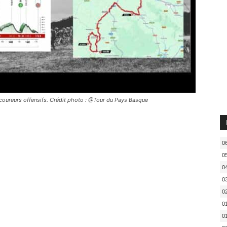
coureurs offensifs. Crédit photo : @Tour du Pays Basque
0
0
0
0
0
0
0