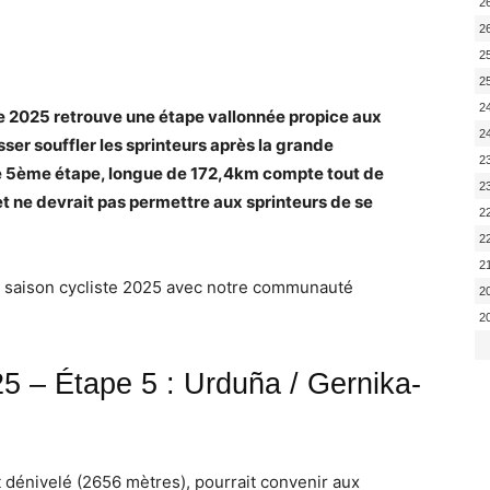
2
2
2
2
2
ue 2025 retrouve une étape vallonnée propice aux
2
ser souffler les sprinteurs après la grande
2
te 5ème étape, longue de 172,4km compte tout de
2
t ne devrait pas permettre aux sprinteurs de se
2
2
2
la saison cycliste 2025 avec notre communauté
2
2
 – Étape 5 : Urduña / Gernika-
rt dénivelé (2656 mètres), pourrait convenir aux