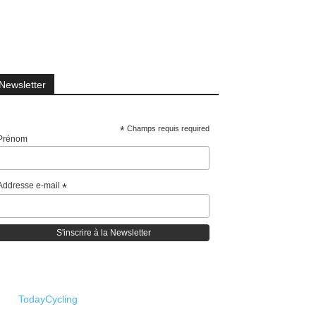
Newsletter
*
Champs requis required
Prénom
Addresse e-mail
*
TodayCycling