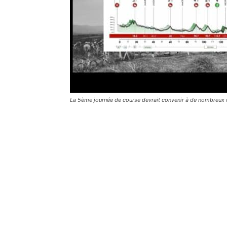
La 5ème journée de course devrait convenir à de nombreux 