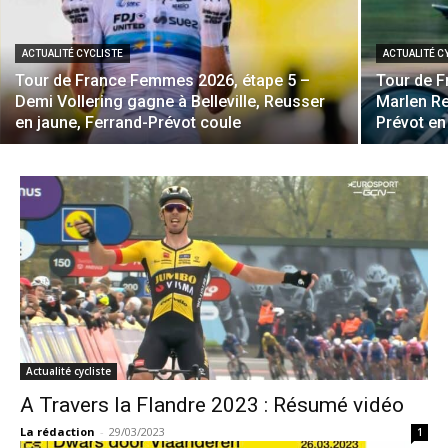
ACTUALITÉ CYCLISTE
ACTUALITÉ C
Tour de France Femmes 2026, étape 5 –
Tour de 
Demi Vollering gagne à Belleville, Reusser
Marlen Re
en jaune, Ferrand-Prévot coule
Prévot en
Actualité cycliste
A Travers la Flandre 2023 : Résumé vidéo
La rédaction
-
29/03/2023
1