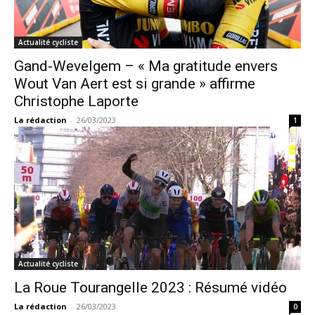
Actualité cycliste
Gand-Wevelgem – « Ma gratitude envers
Wout Van Aert est si grande » affirme
Christophe Laporte
La rédaction
-
26/03/2023
1
Actualité cycliste
La Roue Tourangelle 2023 : Résumé vidéo
La rédaction
-
26/03/2023
0