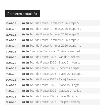
Dernières actualités
Actu
Tour de France Femmes 2026, étape 5 – Demi Vollering gagne à Belleville, Reusser en jaune, Ferrand-Prévot coule
05/08/26
Actu
Tour de France Femmes 2026, étape 4 – Marlen Reusser écrase le chrono, Ferrand-Prévot en crise
04/08/26
Actu
Tour de France Femmes 2026, étape 3 – Sigrid Haugset en solitaire, 88 km d’échappée, maillot jaune
03/08/26
Actu
Tour de France Femmes 2026, étape 2 – Lorena Wiebes doublé à Genève, Markus héroïque, 7e record
02/08/26
Actu
Tour de France Femmes 2026, étape 1 – Lorena Wiebes intouchable à Lausanne, premier maillot jaune
01/08/26
Actu
Clasica San Sebastian 2026 – Evenepoel recordman, 4e victoire, Carapaz battu au sprint
01/08/26
Actu
Tour de France 2026 – Van der Poel monumental à Paris, Pogacar égale le record des cinq sacres
26/07/26
Actu
Tour de France 2026 – Étape 21 : Van der Poel, Pogacar, qui succédera à Wout van Aert sur les Champs-Elysées ?
26/07/26
Actu
Tour de France 2026 – Richard Carapaz roi des Alpes, doublé et maillot à pois, Seixas perd le podium
25/07/26
Actu
Tour de France 2026 – Étape 20 : L’étape reine, Galibier, Sarenne, Alpe d’Huez, qui succédera à Pogacar ?
25/07/26
Actu
Tour de France 2026 – Tadej Pogacar dompte l’Alpe d’Huez, 5e victoire, record de Pantani pulvérisé
24/07/26
Actu
Tour de France 2026 – Étape 19 : Pogacar peut-il enfin dompter l’Alpe d’Huez ?
24/07/26
Actu
Tour de France 2026 – Carapaz en solitaire à Orcières-Merlette, Paret-Peintre à un point du maillot à pois
23/07/26
Actu
Tour de France 2026 – Étape 18 : Qui domptera Orcières-Merlette, première marche vers l’Alpe d’Huez ?
23/07/26
Actu
Tour de France 2026 – Philipsen débloque son compteur à Voiron, Pedersen en danger pour le maillot vert
22/07/26