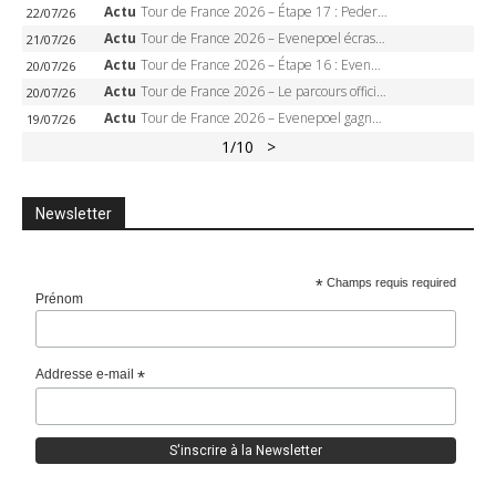
Actu
Tour de France 2026 – Étape 17 : Pedersen peut-il verrouiller le maillot vert à Voiron ?
22/07/26
Actu
Tour de France 2026 – Evenepoel écrase le chrono d’Évian, Seixas 4e, Lipowitz abandonne
21/07/26
Actu
Tour de France 2026 – Étape 16 : Evenepoel, Pogacar, Ganna… qui domptera le chrono d’Évian pour redessiner le podium ?
20/07/26
Actu
Tour de France 2026 – Le parcours officiel complet : 21 étapes, profils, carte et dates
20/07/26
Actu
Tour de France 2026 – Evenepoel gagne à Solaison, Vingegaard abandonne, Pogacar toujours en jaune
19/07/26
1
/10
>
Newsletter
*
Champs requis required
Prénom
Addresse e-mail
*