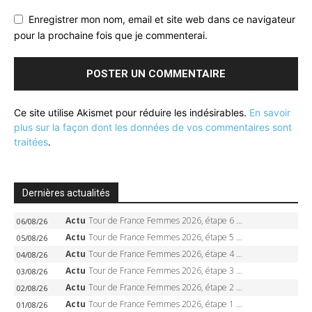
Enregistrer mon nom, email et site web dans ce navigateur
pour la prochaine fois que je commenterai.
Ce site utilise Akismet pour réduire les indésirables.
En savoir
plus sur la façon dont les données de vos commentaires sont
traitées
.
Dernières actualités
Actu
Tour de France Femmes 2026, étape 6 – Kim Le Court-Pienaar gagne à Tournon, Reusser en jaune
06/08/26
Actu
Tour de France Femmes 2026, étape 5 – Demi Vollering gagne à Belleville, Reusser en jaune, Ferrand-Prévot coule
05/08/26
Actu
Tour de France Femmes 2026, étape 4 – Marlen Reusser écrase le chrono, Ferrand-Prévot en crise
04/08/26
Actu
Tour de France Femmes 2026, étape 3 – Sigrid Haugset en solitaire, 88 km d’échappée, maillot jaune
03/08/26
Actu
Tour de France Femmes 2026, étape 2 – Lorena Wiebes doublé à Genève, Markus héroïque, 7e record
02/08/26
Actu
Tour de France Femmes 2026, étape 1 – Lorena Wiebes intouchable à Lausanne, premier maillot jaune
01/08/26