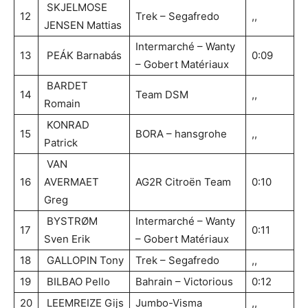
SKJELMOSE
12
Trek – Segafredo
,,
JENSEN Mattias
Intermarché – Wanty
13
PEÁK Barnabás
0:09
– Gobert Matériaux
BARDET
14
Team DSM
,,
Romain
KONRAD
15
BORA – hansgrohe
,,
Patrick
VAN
16
AVERMAET
AG2R Citroën Team
0:10
Greg
BYSTRØM
Intermarché – Wanty
17
0:11
Sven Erik
– Gobert Matériaux
18
GALLOPIN Tony
Trek – Segafredo
,,
19
BILBAO Pello
Bahrain – Victorious
0:12
20
LEEMREIZE Gijs
Jumbo-Visma
,,