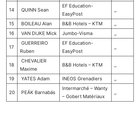
EF Education-
14
QUINN Sean
,,
EasyPost
15
BOILEAU Alan
B&B Hotels – KTM
,,
16
VAN DIJKE Mick
Jumbo-Visma
,,
GUERREIRO
EF Education-
17
,,
Ruben
EasyPost
CHEVALIER
18
B&B Hotels – KTM
,,
Maxime
19
YATES Adam
INEOS Grenadiers
,,
Intermarché – Wanty
20
PEÁK Barnabás
,,
– Gobert Matériaux