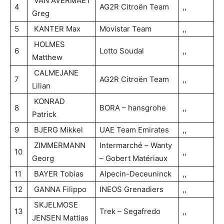
VAN AVERMAET
4
AG2R Citroën Team
,,
Greg
5
KANTER Max
Movistar Team
,,
HOLMES
6
Lotto Soudal
,,
Matthew
CALMEJANE
7
AG2R Citroën Team
,,
Lilian
KONRAD
8
BORA – hansgrohe
,,
Patrick
9
BJERG Mikkel
UAE Team Emirates
,,
ZIMMERMANN
Intermarché – Wanty
10
,,
Georg
– Gobert Matériaux
11
BAYER Tobias
Alpecin-Deceuninck
,,
12
GANNA Filippo
INEOS Grenadiers
,,
SKJELMOSE
13
Trek – Segafredo
,,
JENSEN Mattias