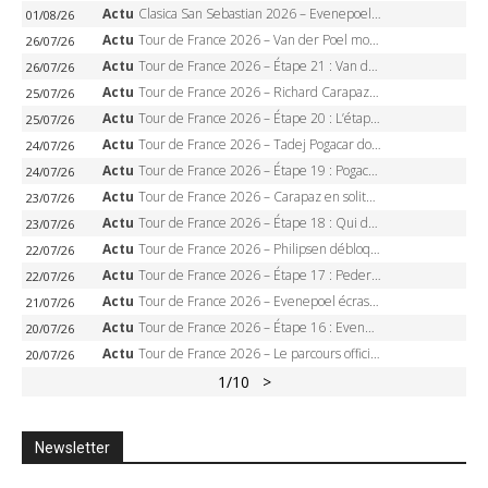
Actu
Clasica San Sebastian 2026 – Evenepoel recordman, 4e victoire, Carapaz battu au sprint
01/08/26
Actu
Tour de France 2026 – Van der Poel monumental à Paris, Pogacar égale le record des cinq sacres
26/07/26
Actu
Tour de France 2026 – Étape 21 : Van der Poel, Pogacar, qui succédera à Wout van Aert sur les Champs-Elysées ?
26/07/26
Actu
Tour de France 2026 – Richard Carapaz roi des Alpes, doublé et maillot à pois, Seixas perd le podium
25/07/26
Actu
Tour de France 2026 – Étape 20 : L’étape reine, Galibier, Sarenne, Alpe d’Huez, qui succédera à Pogacar ?
25/07/26
Actu
Tour de France 2026 – Tadej Pogacar dompte l’Alpe d’Huez, 5e victoire, record de Pantani pulvérisé
24/07/26
Actu
Tour de France 2026 – Étape 19 : Pogacar peut-il enfin dompter l’Alpe d’Huez ?
24/07/26
Actu
Tour de France 2026 – Carapaz en solitaire à Orcières-Merlette, Paret-Peintre à un point du maillot à pois
23/07/26
Actu
Tour de France 2026 – Étape 18 : Qui domptera Orcières-Merlette, première marche vers l’Alpe d’Huez ?
23/07/26
Actu
Tour de France 2026 – Philipsen débloque son compteur à Voiron, Pedersen en danger pour le maillot vert
22/07/26
Actu
Tour de France 2026 – Étape 17 : Pedersen peut-il verrouiller le maillot vert à Voiron ?
22/07/26
Actu
Tour de France 2026 – Evenepoel écrase le chrono d’Évian, Seixas 4e, Lipowitz abandonne
21/07/26
Actu
Tour de France 2026 – Étape 16 : Evenepoel, Pogacar, Ganna… qui domptera le chrono d’Évian pour redessiner le podium ?
20/07/26
Actu
Tour de France 2026 – Le parcours officiel complet : 21 étapes, profils, carte et dates
20/07/26
1
/10
>
Newsletter