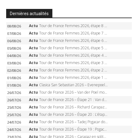
Dernières actualités
Actu
Tour de France Femmes 2026, étape 8 – Demi Vollering gagne à Nice, reprend le jaune, Niewiadoma à 8 secondes
08/08/26
Actu
Tour de France Femmes 2026, étape 7 – Kasia Niewiadoma gagne le Ventoux, maillot jaune, Reusser et Vollering piégées
07/08/26
Actu
Tour de France Femmes 2026, étape 6 – Kim Le Court-Pienaar gagne à Tournon, Reusser en jaune
06/08/26
Actu
Tour de France Femmes 2026, étape 5 – Demi Vollering gagne à Belleville, Reusser en jaune, Ferrand-Prévot coule
05/08/26
Actu
Tour de France Femmes 2026, étape 4 – Marlen Reusser écrase le chrono, Ferrand-Prévot en crise
04/08/26
Actu
Tour de France Femmes 2026, étape 3 – Sigrid Haugset en solitaire, 88 km d’échappée, maillot jaune
03/08/26
Actu
Tour de France Femmes 2026, étape 2 – Lorena Wiebes doublé à Genève, Markus héroïque, 7e record
02/08/26
Actu
Tour de France Femmes 2026, étape 1 – Lorena Wiebes intouchable à Lausanne, premier maillot jaune
01/08/26
Actu
Clasica San Sebastian 2026 – Evenepoel recordman, 4e victoire, Carapaz battu au sprint
01/08/26
Actu
Tour de France 2026 – Van der Poel monumental à Paris, Pogacar égale le record des cinq sacres
26/07/26
Actu
Tour de France 2026 – Étape 21 : Van der Poel, Pogacar, qui succédera à Wout van Aert sur les Champs-Elysées ?
26/07/26
Actu
Tour de France 2026 – Richard Carapaz roi des Alpes, doublé et maillot à pois, Seixas perd le podium
25/07/26
Actu
Tour de France 2026 – Étape 20 : L’étape reine, Galibier, Sarenne, Alpe d’Huez, qui succédera à Pogacar ?
25/07/26
Actu
Tour de France 2026 – Tadej Pogacar dompte l’Alpe d’Huez, 5e victoire, record de Pantani pulvérisé
24/07/26
Actu
Tour de France 2026 – Étape 19 : Pogacar peut-il enfin dompter l’Alpe d’Huez ?
24/07/26
Actu
Tour de France 2026 – Carapaz en solitaire à Orcières-Merlette, Paret-Peintre à un point du maillot à pois
23/07/26