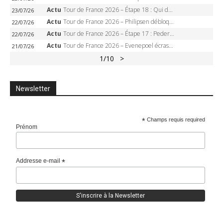
Actu
Tour de France 2026 – Étape 18 : Qui domptera Orcières-Merlette, première marche vers l’Alpe d’Huez ?
23/07/26
Actu
Tour de France 2026 – Philipsen débloque son compteur à Voiron, Pedersen en danger pour le maillot vert
22/07/26
Actu
Tour de France 2026 – Étape 17 : Pedersen peut-il verrouiller le maillot vert à Voiron ?
22/07/26
Actu
Tour de France 2026 – Evenepoel écrase le chrono d’Évian, Seixas 4e, Lipowitz abandonne
21/07/26
1
/10
>
Newsletter
*
Champs requis required
Prénom
Addresse e-mail
*