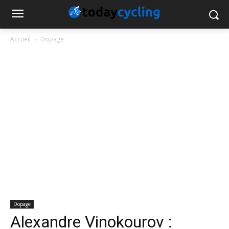
Accueil
Dopage
Dopage
Alexandre Vinokourov :