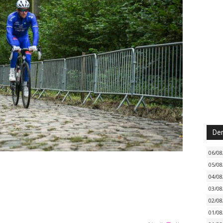
Der
06/08
05/08
04/08
03/08
02/08
01/08