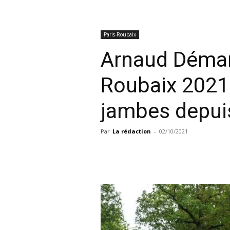
Paris-Roubaix
Arnaud Démar
Roubaix 2021 
jambes depui
Par
La rédaction
-
02/10/2021