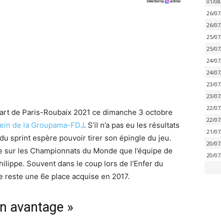
01/08
26/07
26/07
25/07
25/07
24/07
24/07
23/07
23/07
22/07
art de Paris-Roubaix 2021 ce dimanche 3 octobre
22/07
sein de la Groupama-FDJ
. S’il n’a pas eu les résultats
21/07
du sprint espère pouvoir tirer son épingle du jeu.
20/07
ce sur les Championnats du Monde que l’équipe de
20/07
ilippe. Souvent dans le coup lors de l’Enfer du
e reste une 6e place acquise en 2017.
n avantage »