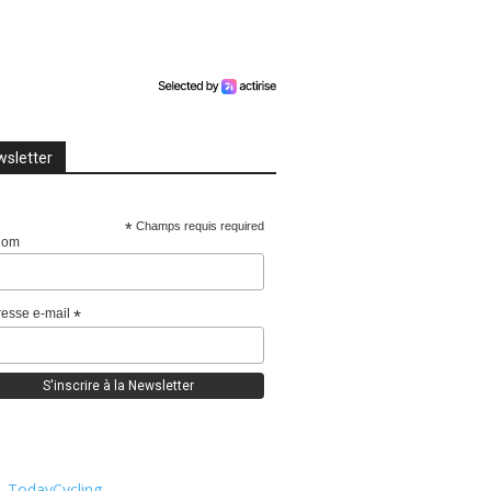
sletter
*
Champs requis required
nom
esse e-mail
*
TodayCycling