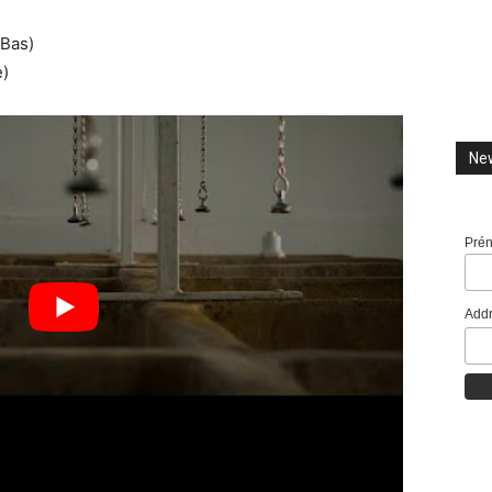
Bas)
e)
New
Pré
Addr