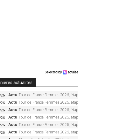
nières actualités
Actu
Tour de France Femmes 2026, étape 6 – Kim Le Court-Pienaar gagne à Tournon, Reusser en jaune
/26
Actu
Tour de France Femmes 2026, étape 5 – Demi Vollering gagne à Belleville, Reusser en jaune, Ferrand-Prévot coule
/26
Actu
Tour de France Femmes 2026, étape 4 – Marlen Reusser écrase le chrono, Ferrand-Prévot en crise
/26
Actu
Tour de France Femmes 2026, étape 3 – Sigrid Haugset en solitaire, 88 km d’échappée, maillot jaune
/26
Actu
Tour de France Femmes 2026, étape 2 – Lorena Wiebes doublé à Genève, Markus héroïque, 7e record
/26
Actu
Tour de France Femmes 2026, étape 1 – Lorena Wiebes intouchable à Lausanne, premier maillot jaune
/26