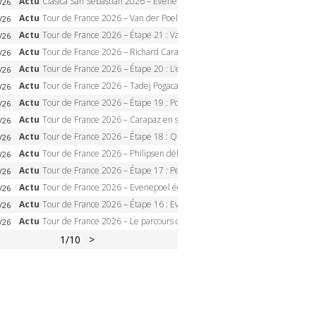
Actu
Clasica San Sebastian 2026 – Evenepoel recordman, 4e victoire, Carapaz battu au sprint
/26
Actu
Tour de France 2026 – Van der Poel monumental à Paris, Pogacar égale le record des cinq sacres
/26
Actu
Tour de France 2026 – Étape 21 : Van der Poel, Pogacar, qui succédera à Wout van Aert sur les Champs-Elysées ?
/26
Actu
Tour de France 2026 – Richard Carapaz roi des Alpes, doublé et maillot à pois, Seixas perd le podium
/26
Actu
Tour de France 2026 – Étape 20 : L’étape reine, Galibier, Sarenne, Alpe d’Huez, qui succédera à Pogacar ?
/26
Actu
Tour de France 2026 – Tadej Pogacar dompte l’Alpe d’Huez, 5e victoire, record de Pantani pulvérisé
/26
Actu
Tour de France 2026 – Étape 19 : Pogacar peut-il enfin dompter l’Alpe d’Huez ?
/26
Actu
Tour de France 2026 – Carapaz en solitaire à Orcières-Merlette, Paret-Peintre à un point du maillot à pois
/26
Actu
Tour de France 2026 – Étape 18 : Qui domptera Orcières-Merlette, première marche vers l’Alpe d’Huez ?
/26
Actu
Tour de France 2026 – Philipsen débloque son compteur à Voiron, Pedersen en danger pour le maillot vert
/26
Actu
Tour de France 2026 – Étape 17 : Pedersen peut-il verrouiller le maillot vert à Voiron ?
/26
Actu
Tour de France 2026 – Evenepoel écrase le chrono d’Évian, Seixas 4e, Lipowitz abandonne
/26
Actu
Tour de France 2026 – Étape 16 : Evenepoel, Pogacar, Ganna… qui domptera le chrono d’Évian pour redessiner le podium ?
/26
Actu
Tour de France 2026 – Le parcours officiel complet : 21 étapes, profils, carte et dates
/26
1
/10
>