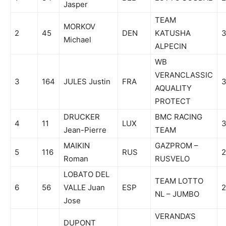
Jasper
TEAM
MORKOV
2
45
DEN
KATUSHA
Michael
ALPECIN
WB
VERANCLASSIC
3
164
JULES Justin
FRA
3
AQUALITY
PROTECT
DRUCKER
BMC RACING
4
11
LUX
3
Jean-Pierre
TEAM
MAIKIN
GAZPROM –
5
116
RUS
2
Roman
RUSVELO
LOBATO DEL
TEAM LOTTO
6
56
VALLE Juan
ESP
2
NL – JUMBO
Jose
VERANDA’S
DUPONT