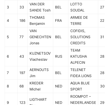
VAN DER
LOTTO
3
33
BEL
27
SANDE Tosh
SOUDAL
THOMAS
ARMEE DE
4
186
FRA
22
Benjamin
TERRE
VAN
COFIDIS,
5
77
GENECHTEN
BEL
SOLUTIONS
31
Jonas
CREDITS
TEAM
KUZNETSOV
6
43
RUS
KATUSHA
28
Viacheslav
ALPECIN
AERNOUTS
TELENET
7
197
BEL
28
Jim
FIDEA LIONS
KREDER
AQUA BLUE
8
68
NED
30
Michel
SPORT
ROOMPOT –
LIGTHART
9
123
NED
NEDERLANDSE
29