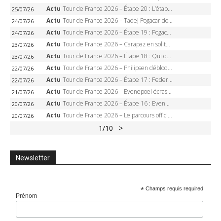
Actu
Tour de France 2026 – Étape 20 : L’étape reine, Galibier, Sarenne, Alpe d’Huez, qui succédera à Pogacar ?
25/07/26
Actu
Tour de France 2026 – Tadej Pogacar dompte l’Alpe d’Huez, 5e victoire, record de Pantani pulvérisé
24/07/26
Actu
Tour de France 2026 – Étape 19 : Pogacar peut-il enfin dompter l’Alpe d’Huez ?
24/07/26
Actu
Tour de France 2026 – Carapaz en solitaire à Orcières-Merlette, Paret-Peintre à un point du maillot à pois
23/07/26
Actu
Tour de France 2026 – Étape 18 : Qui domptera Orcières-Merlette, première marche vers l’Alpe d’Huez ?
23/07/26
Actu
Tour de France 2026 – Philipsen débloque son compteur à Voiron, Pedersen en danger pour le maillot vert
22/07/26
Actu
Tour de France 2026 – Étape 17 : Pedersen peut-il verrouiller le maillot vert à Voiron ?
22/07/26
Actu
Tour de France 2026 – Evenepoel écrase le chrono d’Évian, Seixas 4e, Lipowitz abandonne
21/07/26
Actu
Tour de France 2026 – Étape 16 : Evenepoel, Pogacar, Ganna… qui domptera le chrono d’Évian pour redessiner le podium ?
20/07/26
Actu
Tour de France 2026 – Le parcours officiel complet : 21 étapes, profils, carte et dates
20/07/26
1
/10
>
Newsletter
*
Champs requis required
Prénom