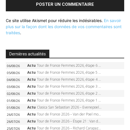
Ce site utilise Akismet pour réduire les indésirables.
En savoir
plus sur la façon dont les données de vos commentaires sont
traitées
.
Dernières actualités
Actu
Tour de France Femmes 2026, étape 6 – Kim Le Court-Pienaar gagne à Tournon, Reusser en jaune
06/08/26
Actu
Tour de France Femmes 2026, étape 5 – Demi Vollering gagne à Belleville, Reusser en jaune, Ferrand-Prévot coule
05/08/26
Actu
Tour de France Femmes 2026, étape 4 – Marlen Reusser écrase le chrono, Ferrand-Prévot en crise
04/08/26
Actu
Tour de France Femmes 2026, étape 3 – Sigrid Haugset en solitaire, 88 km d’échappée, maillot jaune
03/08/26
Actu
Tour de France Femmes 2026, étape 2 – Lorena Wiebes doublé à Genève, Markus héroïque, 7e record
02/08/26
Actu
Tour de France Femmes 2026, étape 1 – Lorena Wiebes intouchable à Lausanne, premier maillot jaune
01/08/26
Actu
Clasica San Sebastian 2026 – Evenepoel recordman, 4e victoire, Carapaz battu au sprint
01/08/26
Actu
Tour de France 2026 – Van der Poel monumental à Paris, Pogacar égale le record des cinq sacres
26/07/26
Actu
Tour de France 2026 – Étape 21 : Van der Poel, Pogacar, qui succédera à Wout van Aert sur les Champs-Elysées ?
26/07/26
Actu
Tour de France 2026 – Richard Carapaz roi des Alpes, doublé et maillot à pois, Seixas perd le podium
25/07/26