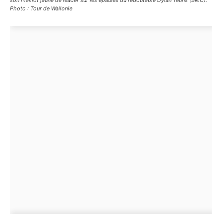
son maillot jaune de leader sur les épaules du redoutable Dylan Teuns (BMC).
Photo : Tour de Wallonie