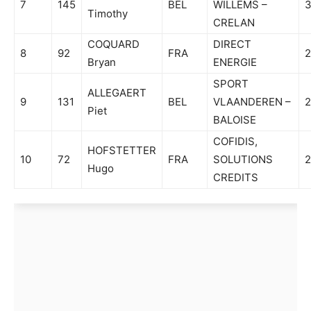
7
145
BEL
WILLEMS –
Timothy
CRELAN
COQUARD
DIRECT
8
92
FRA
2
Bryan
ENERGIE
SPORT
ALLEGAERT
9
131
BEL
VLAANDEREN –
2
Piet
BALOISE
COFIDIS,
HOFSTETTER
10
72
FRA
SOLUTIONS
Hugo
CREDITS