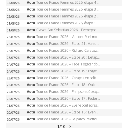
Actu
Tour de France Femmes 2026, étape 4 – Marlen Reusser écrase le chrono, Ferrand-Prévot en crise
04/08/26
Actu
Tour de France Femmes 2026, étape 3 – Sigrid Haugset en solitaire, 88 km d’échappée, maillot jaune
03/08/26
Actu
Tour de France Femmes 2026, étape 2 – Lorena Wiebes doublé à Genève, Markus héroïque, 7e record
02/08/26
Actu
Tour de France Femmes 2026, étape 1 – Lorena Wiebes intouchable à Lausanne, premier maillot jaune
01/08/26
Actu
Clasica San Sebastian 2026 – Evenepoel recordman, 4e victoire, Carapaz battu au sprint
01/08/26
Actu
Tour de France 2026 – Van der Poel monumental à Paris, Pogacar égale le record des cinq sacres
26/07/26
Actu
Tour de France 2026 – Étape 21 : Van der Poel, Pogacar, qui succédera à Wout van Aert sur les Champs-Elysées ?
26/07/26
Actu
Tour de France 2026 – Richard Carapaz roi des Alpes, doublé et maillot à pois, Seixas perd le podium
25/07/26
Actu
Tour de France 2026 – Étape 20 : L’étape reine, Galibier, Sarenne, Alpe d’Huez, qui succédera à Pogacar ?
25/07/26
Actu
Tour de France 2026 – Tadej Pogacar dompte l’Alpe d’Huez, 5e victoire, record de Pantani pulvérisé
24/07/26
Actu
Tour de France 2026 – Étape 19 : Pogacar peut-il enfin dompter l’Alpe d’Huez ?
24/07/26
Actu
Tour de France 2026 – Carapaz en solitaire à Orcières-Merlette, Paret-Peintre à un point du maillot à pois
23/07/26
Actu
Tour de France 2026 – Étape 18 : Qui domptera Orcières-Merlette, première marche vers l’Alpe d’Huez ?
23/07/26
Actu
Tour de France 2026 – Philipsen débloque son compteur à Voiron, Pedersen en danger pour le maillot vert
22/07/26
Actu
Tour de France 2026 – Étape 17 : Pedersen peut-il verrouiller le maillot vert à Voiron ?
22/07/26
Actu
Tour de France 2026 – Evenepoel écrase le chrono d’Évian, Seixas 4e, Lipowitz abandonne
21/07/26
Actu
Tour de France 2026 – Étape 16 : Evenepoel, Pogacar, Ganna… qui domptera le chrono d’Évian pour redessiner le podium ?
20/07/26
Actu
Tour de France 2026 – Le parcours officiel complet : 21 étapes, profils, carte et dates
20/07/26
1
/10
>