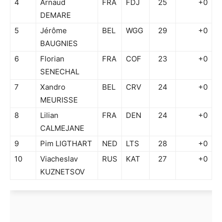
4
Arnaud
FRA
FDJ
25
+0
DEMARE
5
Jérôme
BEL
WGG
29
+0
BAUGNIES
6
Florian
FRA
COF
23
+0
SENECHAL
7
Xandro
BEL
CRV
24
+0
MEURISSE
8
Lilian
FRA
DEN
24
+0
CALMEJANE
9
Pim LIGTHART
NED
LTS
28
+0
10
Viacheslav
RUS
KAT
27
+0
KUZNETSOV