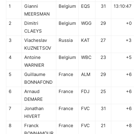
1
Gianni
Belgium
EQS
31
13:10:47
MEERSMAN
2
Dimitri
Belgium
WGG
29
+0
CLAEYS
3
Viacheslav
Russia
KAT
27
+3
KUZNETSOV
4
Antoine
Belgium
WBC
23
+5
WARNIER
5
Guillaume
France
ALM
29
+6
BONNAFOND
6
Arnaud
France
FDJ
25
+6
DEMARE
7
Jonathan
France
FVC
31
+6
HIVERT
8
Franck
France
FVC
21
+8
BONNAMOUR