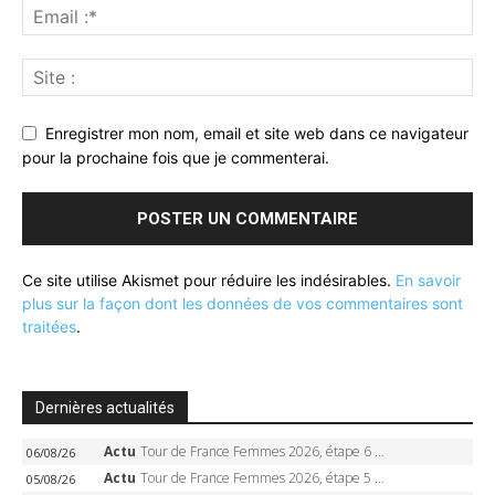
Enregistrer mon nom, email et site web dans ce navigateur
pour la prochaine fois que je commenterai.
Ce site utilise Akismet pour réduire les indésirables.
En savoir
plus sur la façon dont les données de vos commentaires sont
traitées
.
Dernières actualités
Actu
Tour de France Femmes 2026, étape 6 – Kim Le Court-Pienaar gagne à Tournon, Reusser en jaune
06/08/26
Actu
Tour de France Femmes 2026, étape 5 – Demi Vollering gagne à Belleville, Reusser en jaune, Ferrand-Prévot coule
05/08/26