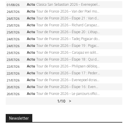
Actu
Clasica San Sebastian 2026 – Evenepoel recordman, 4e victoire, Carapaz battu au sprint
01/08/26
Actu
Tour de France 2026 – Van der Poel monumental à Paris, Pogacar égale le record des cinq sacres
26/07/26
Actu
Tour de France 2026 – Étape 21 : Van der Poel, Pogacar, qui succédera à Wout van Aert sur les Champs-Elysées ?
26/07/26
Actu
Tour de France 2026 – Richard Carapaz roi des Alpes, doublé et maillot à pois, Seixas perd le podium
25/07/26
Actu
Tour de France 2026 – Étape 20 : L’étape reine, Galibier, Sarenne, Alpe d’Huez, qui succédera à Pogacar ?
25/07/26
Actu
Tour de France 2026 – Tadej Pogacar dompte l’Alpe d’Huez, 5e victoire, record de Pantani pulvérisé
24/07/26
Actu
Tour de France 2026 – Étape 19 : Pogacar peut-il enfin dompter l’Alpe d’Huez ?
24/07/26
Actu
Tour de France 2026 – Carapaz en solitaire à Orcières-Merlette, Paret-Peintre à un point du maillot à pois
23/07/26
Actu
Tour de France 2026 – Étape 18 : Qui domptera Orcières-Merlette, première marche vers l’Alpe d’Huez ?
23/07/26
Actu
Tour de France 2026 – Philipsen débloque son compteur à Voiron, Pedersen en danger pour le maillot vert
22/07/26
Actu
Tour de France 2026 – Étape 17 : Pedersen peut-il verrouiller le maillot vert à Voiron ?
22/07/26
Actu
Tour de France 2026 – Evenepoel écrase le chrono d’Évian, Seixas 4e, Lipowitz abandonne
21/07/26
Actu
Tour de France 2026 – Étape 16 : Evenepoel, Pogacar, Ganna… qui domptera le chrono d’Évian pour redessiner le podium ?
20/07/26
Actu
Tour de France 2026 – Le parcours officiel complet : 21 étapes, profils, carte et dates
20/07/26
1
/10
>
Newsletter