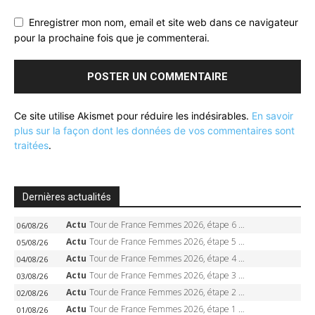
Enregistrer mon nom, email et site web dans ce navigateur
pour la prochaine fois que je commenterai.
Ce site utilise Akismet pour réduire les indésirables.
En savoir
plus sur la façon dont les données de vos commentaires sont
traitées
.
Dernières actualités
Actu
Tour de France Femmes 2026, étape 6 – Kim Le Court-Pienaar gagne à Tournon, Reusser en jaune
06/08/26
Actu
Tour de France Femmes 2026, étape 5 – Demi Vollering gagne à Belleville, Reusser en jaune, Ferrand-Prévot coule
05/08/26
Actu
Tour de France Femmes 2026, étape 4 – Marlen Reusser écrase le chrono, Ferrand-Prévot en crise
04/08/26
Actu
Tour de France Femmes 2026, étape 3 – Sigrid Haugset en solitaire, 88 km d’échappée, maillot jaune
03/08/26
Actu
Tour de France Femmes 2026, étape 2 – Lorena Wiebes doublé à Genève, Markus héroïque, 7e record
02/08/26
Actu
Tour de France Femmes 2026, étape 1 – Lorena Wiebes intouchable à Lausanne, premier maillot jaune
01/08/26