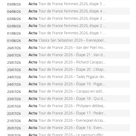
Actu
Tour de France Femmes 2026, étape 5 – Demi Vollering gagne à Belleville, Reusser en jaune, Ferrand-Prévot coule
05/08/26
Actu
Tour de France Femmes 2026, étape 4 – Marlen Reusser écrase le chrono, Ferrand-Prévot en crise
04/08/26
Actu
Tour de France Femmes 2026, étape 3 – Sigrid Haugset en solitaire, 88 km d’échappée, maillot jaune
03/08/26
Actu
Tour de France Femmes 2026, étape 2 – Lorena Wiebes doublé à Genève, Markus héroïque, 7e record
02/08/26
Actu
Tour de France Femmes 2026, étape 1 – Lorena Wiebes intouchable à Lausanne, premier maillot jaune
01/08/26
Actu
Clasica San Sebastian 2026 – Evenepoel recordman, 4e victoire, Carapaz battu au sprint
01/08/26
Actu
Tour de France 2026 – Van der Poel monumental à Paris, Pogacar égale le record des cinq sacres
26/07/26
Actu
Tour de France 2026 – Étape 21 : Van der Poel, Pogacar, qui succédera à Wout van Aert sur les Champs-Elysées ?
26/07/26
Actu
Tour de France 2026 – Richard Carapaz roi des Alpes, doublé et maillot à pois, Seixas perd le podium
25/07/26
Actu
Tour de France 2026 – Étape 20 : L’étape reine, Galibier, Sarenne, Alpe d’Huez, qui succédera à Pogacar ?
25/07/26
Actu
Tour de France 2026 – Tadej Pogacar dompte l’Alpe d’Huez, 5e victoire, record de Pantani pulvérisé
24/07/26
Actu
Tour de France 2026 – Étape 19 : Pogacar peut-il enfin dompter l’Alpe d’Huez ?
24/07/26
Actu
Tour de France 2026 – Carapaz en solitaire à Orcières-Merlette, Paret-Peintre à un point du maillot à pois
23/07/26
Actu
Tour de France 2026 – Étape 18 : Qui domptera Orcières-Merlette, première marche vers l’Alpe d’Huez ?
23/07/26
Actu
Tour de France 2026 – Philipsen débloque son compteur à Voiron, Pedersen en danger pour le maillot vert
22/07/26
Actu
Tour de France 2026 – Étape 17 : Pedersen peut-il verrouiller le maillot vert à Voiron ?
22/07/26
Actu
Tour de France 2026 – Evenepoel écrase le chrono d’Évian, Seixas 4e, Lipowitz abandonne
21/07/26
Actu
Tour de France 2026 – Étape 16 : Evenepoel, Pogacar, Ganna… qui domptera le chrono d’Évian pour redessiner le podium ?
20/07/26
Actu
Tour de France 2026 – Le parcours officiel complet : 21 étapes, profils, carte et dates
20/07/26