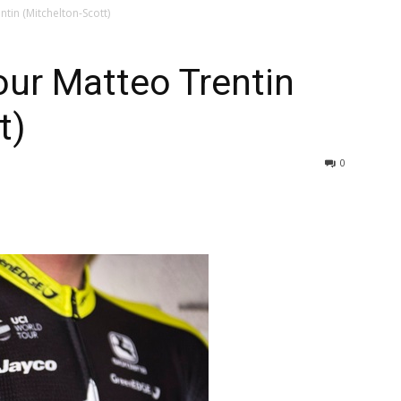
tin (Mitchelton-Scott)
our Matteo Trentin
t)
0