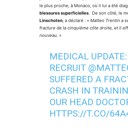
le plus proche, à Monaco, où il lui a été di
blessures superficielles
. De son côté, le 
Linschoten
, a déclaré : «
Matteo Trentin a s
fracture de la cinquième côte droite, et il e
nouveau
. »
MEDICAL UPDATE
RECRUIT
@MATTE
SUFFERED A FRAC
CRASH IN TRAINI
OUR HEAD DOCTOR
HTTPS://T.CO/64