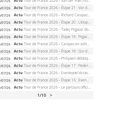
Actu
Tour de France 2026 – Van der Poel monumental à Paris, Pogacar égale le record des cinq sacres
6/07/26
Actu
Tour de France 2026 – Étape 21 : Van der Poel, Pogacar, qui succédera à Wout van Aert sur les Champs-Elysées ?
6/07/26
Actu
Tour de France 2026 – Richard Carapaz roi des Alpes, doublé et maillot à pois, Seixas perd le podium
5/07/26
Actu
Tour de France 2026 – Étape 20 : L’étape reine, Galibier, Sarenne, Alpe d’Huez, qui succédera à Pogacar ?
5/07/26
Actu
Tour de France 2026 – Tadej Pogacar dompte l’Alpe d’Huez, 5e victoire, record de Pantani pulvérisé
4/07/26
Actu
Tour de France 2026 – Étape 19 : Pogacar peut-il enfin dompter l’Alpe d’Huez ?
4/07/26
Actu
Tour de France 2026 – Carapaz en solitaire à Orcières-Merlette, Paret-Peintre à un point du maillot à pois
3/07/26
Actu
Tour de France 2026 – Étape 18 : Qui domptera Orcières-Merlette, première marche vers l’Alpe d’Huez ?
3/07/26
Actu
Tour de France 2026 – Philipsen débloque son compteur à Voiron, Pedersen en danger pour le maillot vert
2/07/26
Actu
Tour de France 2026 – Étape 17 : Pedersen peut-il verrouiller le maillot vert à Voiron ?
2/07/26
Actu
Tour de France 2026 – Evenepoel écrase le chrono d’Évian, Seixas 4e, Lipowitz abandonne
1/07/26
Actu
Tour de France 2026 – Étape 16 : Evenepoel, Pogacar, Ganna… qui domptera le chrono d’Évian pour redessiner le podium ?
0/07/26
Actu
Tour de France 2026 – Le parcours officiel complet : 21 étapes, profils, carte et dates
0/07/26
1
/10
>