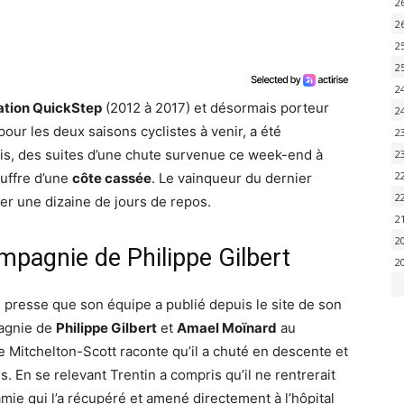
2
2
2
2
2
ation QuickStep
(2012 à 2017) et désormais porteur
2
our les deux saisons cyclistes à venir, a été
2
is, des suites d’une chute survenue ce week-end à
2
2
ouffre d’une
côte cassée
. Le vainqueur du dernier
2
ver une dizaine de jours de repos.
2
2
ompagnie de Philippe Gilbert
2
presse que son équipe a publié depuis le site de son
pagnie de
Philippe Gilbert
et
Amael Moïnard
au
e Mitchelton-Scott raconte qu’il a chuté en descente et
. En se relevant Trentin a compris qu’il ne rentrerait
amie qui l’a récupéré et amené directement à l’hôpital