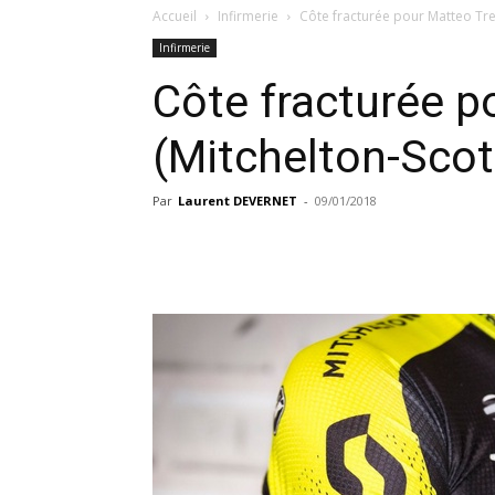
Accueil
Infirmerie
Côte fracturée pour Matteo Tren
Infirmerie
Côte fracturée p
(Mitchelton-Scot
Par
Laurent DEVERNET
-
09/01/2018