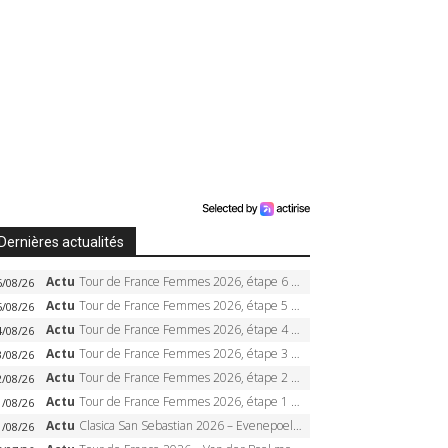
Dernières actualités
Actu
Tour de France Femmes 2026, étape 6 – Kim Le Court-Pienaar gagne à Tournon, Reusser en jaune
6/08/26
Actu
Tour de France Femmes 2026, étape 5 – Demi Vollering gagne à Belleville, Reusser en jaune, Ferrand-Prévot coule
5/08/26
Actu
Tour de France Femmes 2026, étape 4 – Marlen Reusser écrase le chrono, Ferrand-Prévot en crise
4/08/26
Actu
Tour de France Femmes 2026, étape 3 – Sigrid Haugset en solitaire, 88 km d’échappée, maillot jaune
3/08/26
Actu
Tour de France Femmes 2026, étape 2 – Lorena Wiebes doublé à Genève, Markus héroïque, 7e record
2/08/26
Actu
Tour de France Femmes 2026, étape 1 – Lorena Wiebes intouchable à Lausanne, premier maillot jaune
1/08/26
Actu
Clasica San Sebastian 2026 – Evenepoel recordman, 4e victoire, Carapaz battu au sprint
1/08/26