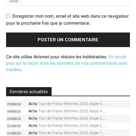
Enregistrer mon nom, email et site web dans ce navigateur
pour la prochaine fois que je commenterai.
Ce site utilise Akismet pour réduire les indésirables.
En savoir
plus sur la façon dont les données de vos commentaires sont
traitées
.
Dernières actualités
Actu
Tour de France Femmes 2026, étape 5 – Demi Vollering gagne à Belleville, Reusser en jaune, Ferrand-Prévot coule
05/08/26
Actu
Tour de France Femmes 2026, étape 4 – Marlen Reusser écrase le chrono, Ferrand-Prévot en crise
04/08/26
Actu
Tour de France Femmes 2026, étape 3 – Sigrid Haugset en solitaire, 88 km d’échappée, maillot jaune
03/08/26
Actu
Tour de France Femmes 2026, étape 2 – Lorena Wiebes doublé à Genève, Markus héroïque, 7e record
02/08/26
Actu
Tour de France Femmes 2026, étape 1 – Lorena Wiebes intouchable à Lausanne, premier maillot jaune
01/08/26