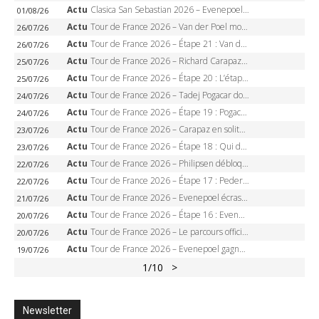
Actu
Clasica San Sebastian 2026 – Evenepoel recordman, 4e victoire, Carapaz battu au sprint
01/08/26
Actu
Tour de France 2026 – Van der Poel monumental à Paris, Pogacar égale le record des cinq sacres
26/07/26
Actu
Tour de France 2026 – Étape 21 : Van der Poel, Pogacar, qui succédera à Wout van Aert sur les Champs-Elysées ?
26/07/26
Actu
Tour de France 2026 – Richard Carapaz roi des Alpes, doublé et maillot à pois, Seixas perd le podium
25/07/26
Actu
Tour de France 2026 – Étape 20 : L’étape reine, Galibier, Sarenne, Alpe d’Huez, qui succédera à Pogacar ?
25/07/26
Actu
Tour de France 2026 – Tadej Pogacar dompte l’Alpe d’Huez, 5e victoire, record de Pantani pulvérisé
24/07/26
Actu
Tour de France 2026 – Étape 19 : Pogacar peut-il enfin dompter l’Alpe d’Huez ?
24/07/26
Actu
Tour de France 2026 – Carapaz en solitaire à Orcières-Merlette, Paret-Peintre à un point du maillot à pois
23/07/26
Actu
Tour de France 2026 – Étape 18 : Qui domptera Orcières-Merlette, première marche vers l’Alpe d’Huez ?
23/07/26
Actu
Tour de France 2026 – Philipsen débloque son compteur à Voiron, Pedersen en danger pour le maillot vert
22/07/26
Actu
Tour de France 2026 – Étape 17 : Pedersen peut-il verrouiller le maillot vert à Voiron ?
22/07/26
Actu
Tour de France 2026 – Evenepoel écrase le chrono d’Évian, Seixas 4e, Lipowitz abandonne
21/07/26
Actu
Tour de France 2026 – Étape 16 : Evenepoel, Pogacar, Ganna… qui domptera le chrono d’Évian pour redessiner le podium ?
20/07/26
Actu
Tour de France 2026 – Le parcours officiel complet : 21 étapes, profils, carte et dates
20/07/26
Actu
Tour de France 2026 – Evenepoel gagne à Solaison, Vingegaard abandonne, Pogacar toujours en jaune
19/07/26
1
/10
>
Newsletter