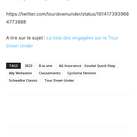
https://twitter.com/tourdownunder/status/161417393968
4773888
A lire sur le sujet :
La liste des engagées sur le Tour
Down Under
TAGS
2023
À la une
AG Insurance - Soudal Quick-Step
Ally Wollaston
Classements
Cyclisme féminin
Schwalbe Classic
Tour Down Under