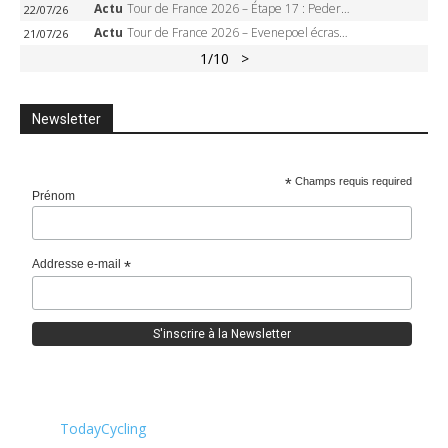
Actu
Tour de France 2026 – Étape 17 : Pedersen peut-il verrouiller le maillot vert à Voiron ?
22/07/26
Actu
Tour de France 2026 – Evenepoel écrase le chrono d’Évian, Seixas 4e, Lipowitz abandonne
21/07/26
1
/10
>
Newsletter
*
Champs requis required
Prénom
Addresse e-mail
*
TodayCycling