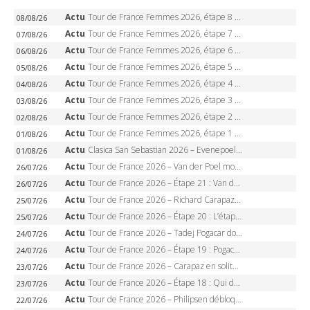
Actu
Tour de France Femmes 2026, étape 8 – Demi Vollering gagne à Nice, reprend le jaune, Niewiadoma à 8 secondes
08/08/26
Actu
Tour de France Femmes 2026, étape 7 – Kasia Niewiadoma gagne le Ventoux, maillot jaune, Reusser et Vollering piégées
07/08/26
Actu
Tour de France Femmes 2026, étape 6 – Kim Le Court-Pienaar gagne à Tournon, Reusser en jaune
06/08/26
Actu
Tour de France Femmes 2026, étape 5 – Demi Vollering gagne à Belleville, Reusser en jaune, Ferrand-Prévot coule
05/08/26
Actu
Tour de France Femmes 2026, étape 4 – Marlen Reusser écrase le chrono, Ferrand-Prévot en crise
04/08/26
Actu
Tour de France Femmes 2026, étape 3 – Sigrid Haugset en solitaire, 88 km d’échappée, maillot jaune
03/08/26
Actu
Tour de France Femmes 2026, étape 2 – Lorena Wiebes doublé à Genève, Markus héroïque, 7e record
02/08/26
Actu
Tour de France Femmes 2026, étape 1 – Lorena Wiebes intouchable à Lausanne, premier maillot jaune
01/08/26
Actu
Clasica San Sebastian 2026 – Evenepoel recordman, 4e victoire, Carapaz battu au sprint
01/08/26
Actu
Tour de France 2026 – Van der Poel monumental à Paris, Pogacar égale le record des cinq sacres
26/07/26
Actu
Tour de France 2026 – Étape 21 : Van der Poel, Pogacar, qui succédera à Wout van Aert sur les Champs-Elysées ?
26/07/26
Actu
Tour de France 2026 – Richard Carapaz roi des Alpes, doublé et maillot à pois, Seixas perd le podium
25/07/26
Actu
Tour de France 2026 – Étape 20 : L’étape reine, Galibier, Sarenne, Alpe d’Huez, qui succédera à Pogacar ?
25/07/26
Actu
Tour de France 2026 – Tadej Pogacar dompte l’Alpe d’Huez, 5e victoire, record de Pantani pulvérisé
24/07/26
Actu
Tour de France 2026 – Étape 19 : Pogacar peut-il enfin dompter l’Alpe d’Huez ?
24/07/26
Actu
Tour de France 2026 – Carapaz en solitaire à Orcières-Merlette, Paret-Peintre à un point du maillot à pois
23/07/26
Actu
Tour de France 2026 – Étape 18 : Qui domptera Orcières-Merlette, première marche vers l’Alpe d’Huez ?
23/07/26
Actu
Tour de France 2026 – Philipsen débloque son compteur à Voiron, Pedersen en danger pour le maillot vert
22/07/26