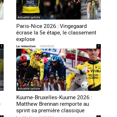
Actualité cycliste
Paris-Nice 2026 : Vingegaard
écrase la 5e étape, le classement
explose
La rédaction
-
12/03/2026
1
1
Actualité cycliste
Kuurne-Bruxelles-Kuurne 2026 :
e
Matthew Brennan remporte au
sprint sa première classique