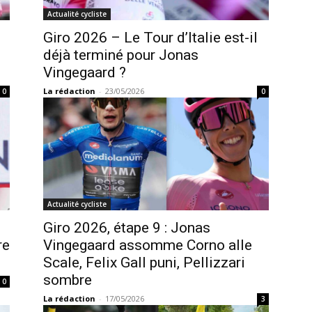
Actualité cycliste
Giro 2026 – Le Tour d’Italie est-il
déjà terminé pour Jonas
Vingegaard ?
La rédaction
-
23/05/2026
0
0
Actualité cycliste
Giro 2026, étape 9 : Jonas
re
Vingegaard assomme Corno alle
Scale, Felix Gall puni, Pellizzari
sombre
0
La rédaction
-
17/05/2026
3