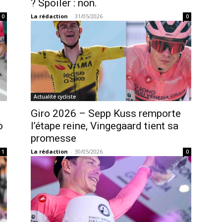
? Spoiler : non.
La rédaction
-
31/05/2026
0
0
Actualité cycliste
Giro 2026 – Sepp Kuss remporte
o
l’étape reine, Vingegaard tient sa
promesse
La rédaction
-
30/05/2026
1
0