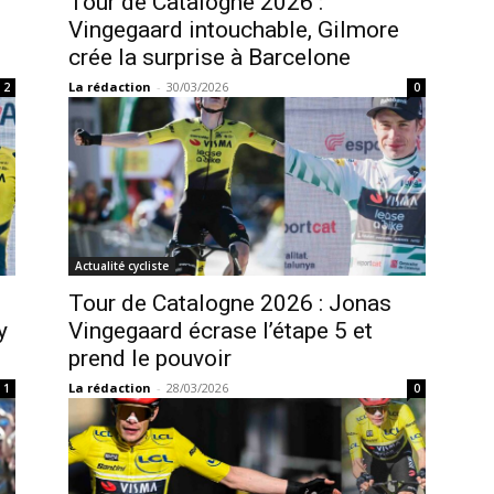
Tour de Catalogne 2026 :
Vingegaard intouchable, Gilmore
crée la surprise à Barcelone
La rédaction
-
30/03/2026
2
0
Actualité cycliste
Tour de Catalogne 2026 : Jonas
y
Vingegaard écrase l’étape 5 et
prend le pouvoir
La rédaction
-
28/03/2026
1
0