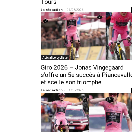
Tours
La rédaction
-
01/06/2026
Actualité cycliste
Giro 2026 – Jonas Vingegaard
s’offre un 5e succès à Piancavall
et scelle son triomphe
La rédaction
-
31/05/2026