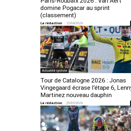
Paris-Roubaix 2026 : Van Aert
domine Pogacar au sprint
(classement)
La rédaction
-
12/04/2026
Actualité cycliste
Tour de Catalogne 2026 : Jonas
Vingegaard écrase l’étape 6, Lenn
Martinez nouveau dauphin
La rédaction
-
29/03/2026