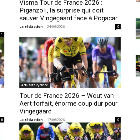
Visma Tour de France 2026 :
Piganzoli, la surprise qui doit
sauver Vingegaard face à Pogacar
La rédaction
-
24/06/2026
0
1
Actualité cycliste
Tour de France 2026 – Wout van
Aert forfait, énorme coup dur pour
Vingegaard
La rédaction
-
17/06/2026
0
0