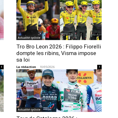
Actualité cycliste
Tro Bro Leon 2026 : Filippo Fiorelli
dompte les ribins, Visma impose
sa loi
La rédaction
-
10/05/2026
1
1
Actualité cycliste