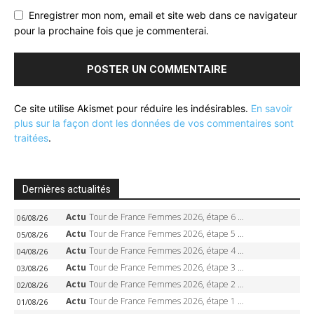
Enregistrer mon nom, email et site web dans ce navigateur
pour la prochaine fois que je commenterai.
Ce site utilise Akismet pour réduire les indésirables.
En savoir
plus sur la façon dont les données de vos commentaires sont
traitées
.
Dernières actualités
Actu
Tour de France Femmes 2026, étape 6 – Kim Le Court-Pienaar gagne à Tournon, Reusser en jaune
06/08/26
Actu
Tour de France Femmes 2026, étape 5 – Demi Vollering gagne à Belleville, Reusser en jaune, Ferrand-Prévot coule
05/08/26
Actu
Tour de France Femmes 2026, étape 4 – Marlen Reusser écrase le chrono, Ferrand-Prévot en crise
04/08/26
Actu
Tour de France Femmes 2026, étape 3 – Sigrid Haugset en solitaire, 88 km d’échappée, maillot jaune
03/08/26
Actu
Tour de France Femmes 2026, étape 2 – Lorena Wiebes doublé à Genève, Markus héroïque, 7e record
02/08/26
Actu
Tour de France Femmes 2026, étape 1 – Lorena Wiebes intouchable à Lausanne, premier maillot jaune
01/08/26