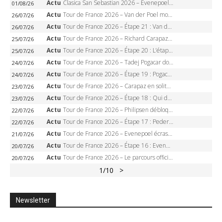
Actu
Clasica San Sebastian 2026 – Evenepoel recordman, 4e victoire, Carapaz battu au sprint
01/08/26
Actu
Tour de France 2026 – Van der Poel monumental à Paris, Pogacar égale le record des cinq sacres
26/07/26
Actu
Tour de France 2026 – Étape 21 : Van der Poel, Pogacar, qui succédera à Wout van Aert sur les Champs-Elysées ?
26/07/26
Actu
Tour de France 2026 – Richard Carapaz roi des Alpes, doublé et maillot à pois, Seixas perd le podium
25/07/26
Actu
Tour de France 2026 – Étape 20 : L’étape reine, Galibier, Sarenne, Alpe d’Huez, qui succédera à Pogacar ?
25/07/26
Actu
Tour de France 2026 – Tadej Pogacar dompte l’Alpe d’Huez, 5e victoire, record de Pantani pulvérisé
24/07/26
Actu
Tour de France 2026 – Étape 19 : Pogacar peut-il enfin dompter l’Alpe d’Huez ?
24/07/26
Actu
Tour de France 2026 – Carapaz en solitaire à Orcières-Merlette, Paret-Peintre à un point du maillot à pois
23/07/26
Actu
Tour de France 2026 – Étape 18 : Qui domptera Orcières-Merlette, première marche vers l’Alpe d’Huez ?
23/07/26
Actu
Tour de France 2026 – Philipsen débloque son compteur à Voiron, Pedersen en danger pour le maillot vert
22/07/26
Actu
Tour de France 2026 – Étape 17 : Pedersen peut-il verrouiller le maillot vert à Voiron ?
22/07/26
Actu
Tour de France 2026 – Evenepoel écrase le chrono d’Évian, Seixas 4e, Lipowitz abandonne
21/07/26
Actu
Tour de France 2026 – Étape 16 : Evenepoel, Pogacar, Ganna… qui domptera le chrono d’Évian pour redessiner le podium ?
20/07/26
Actu
Tour de France 2026 – Le parcours officiel complet : 21 étapes, profils, carte et dates
20/07/26
1
/10
>
Newsletter