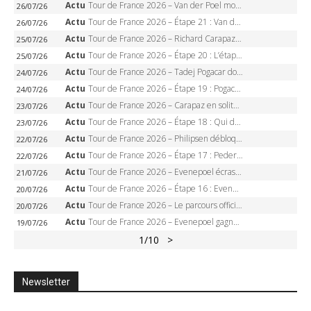
Actu
Tour de France 2026 – Van der Poel monumental à Paris, Pogacar égale le record des cinq sacres
26/07/26
Actu
Tour de France 2026 – Étape 21 : Van der Poel, Pogacar, qui succédera à Wout van Aert sur les Champs-Elysées ?
26/07/26
Actu
Tour de France 2026 – Richard Carapaz roi des Alpes, doublé et maillot à pois, Seixas perd le podium
25/07/26
Actu
Tour de France 2026 – Étape 20 : L’étape reine, Galibier, Sarenne, Alpe d’Huez, qui succédera à Pogacar ?
25/07/26
Actu
Tour de France 2026 – Tadej Pogacar dompte l’Alpe d’Huez, 5e victoire, record de Pantani pulvérisé
24/07/26
Actu
Tour de France 2026 – Étape 19 : Pogacar peut-il enfin dompter l’Alpe d’Huez ?
24/07/26
Actu
Tour de France 2026 – Carapaz en solitaire à Orcières-Merlette, Paret-Peintre à un point du maillot à pois
23/07/26
Actu
Tour de France 2026 – Étape 18 : Qui domptera Orcières-Merlette, première marche vers l’Alpe d’Huez ?
23/07/26
Actu
Tour de France 2026 – Philipsen débloque son compteur à Voiron, Pedersen en danger pour le maillot vert
22/07/26
Actu
Tour de France 2026 – Étape 17 : Pedersen peut-il verrouiller le maillot vert à Voiron ?
22/07/26
Actu
Tour de France 2026 – Evenepoel écrase le chrono d’Évian, Seixas 4e, Lipowitz abandonne
21/07/26
Actu
Tour de France 2026 – Étape 16 : Evenepoel, Pogacar, Ganna… qui domptera le chrono d’Évian pour redessiner le podium ?
20/07/26
Actu
Tour de France 2026 – Le parcours officiel complet : 21 étapes, profils, carte et dates
20/07/26
Actu
Tour de France 2026 – Evenepoel gagne à Solaison, Vingegaard abandonne, Pogacar toujours en jaune
19/07/26
1
/10
>
Newsletter