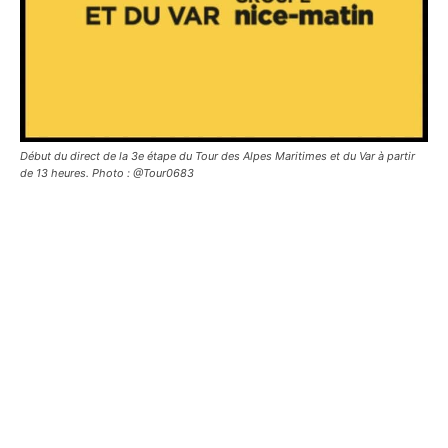
Début du direct de la 3e étape du Tour des Alpes Maritimes et du Var à partir
de 13 heures. Photo : @Tour0683