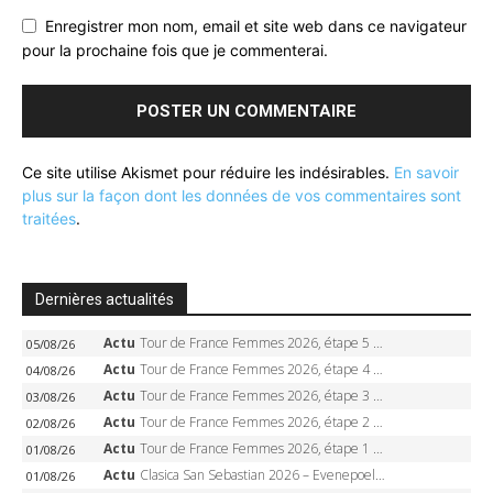
Enregistrer mon nom, email et site web dans ce navigateur
pour la prochaine fois que je commenterai.
Ce site utilise Akismet pour réduire les indésirables.
En savoir
plus sur la façon dont les données de vos commentaires sont
traitées
.
Dernières actualités
Actu
Tour de France Femmes 2026, étape 5 – Demi Vollering gagne à Belleville, Reusser en jaune, Ferrand-Prévot coule
05/08/26
Actu
Tour de France Femmes 2026, étape 4 – Marlen Reusser écrase le chrono, Ferrand-Prévot en crise
04/08/26
Actu
Tour de France Femmes 2026, étape 3 – Sigrid Haugset en solitaire, 88 km d’échappée, maillot jaune
03/08/26
Actu
Tour de France Femmes 2026, étape 2 – Lorena Wiebes doublé à Genève, Markus héroïque, 7e record
02/08/26
Actu
Tour de France Femmes 2026, étape 1 – Lorena Wiebes intouchable à Lausanne, premier maillot jaune
01/08/26
Actu
Clasica San Sebastian 2026 – Evenepoel recordman, 4e victoire, Carapaz battu au sprint
01/08/26