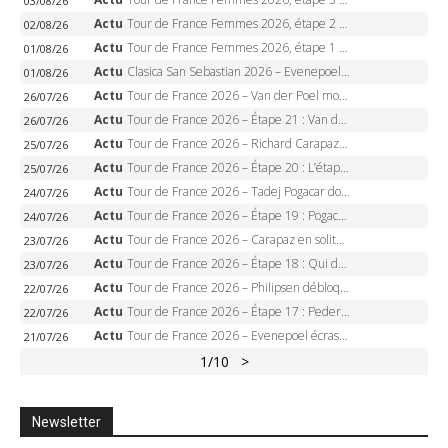
03/08/26
Actu
Tour de France Femmes 2026, étape 2 – Lorena Wiebes doublé à Genève, Markus héroïque, 7e record
02/08/26
Actu
Tour de France Femmes 2026, étape 1 – Lorena Wiebes intouchable à Lausanne, premier maillot jaune
01/08/26
Actu
Clasica San Sebastian 2026 – Evenepoel recordman, 4e victoire, Carapaz battu au sprint
01/08/26
Actu
Tour de France 2026 – Van der Poel monumental à Paris, Pogacar égale le record des cinq sacres
26/07/26
Actu
Tour de France 2026 – Étape 21 : Van der Poel, Pogacar, qui succédera à Wout van Aert sur les Champs-Elysées ?
26/07/26
Actu
Tour de France 2026 – Richard Carapaz roi des Alpes, doublé et maillot à pois, Seixas perd le podium
25/07/26
Actu
Tour de France 2026 – Étape 20 : L’étape reine, Galibier, Sarenne, Alpe d’Huez, qui succédera à Pogacar ?
25/07/26
Actu
Tour de France 2026 – Tadej Pogacar dompte l’Alpe d’Huez, 5e victoire, record de Pantani pulvérisé
24/07/26
Actu
Tour de France 2026 – Étape 19 : Pogacar peut-il enfin dompter l’Alpe d’Huez ?
24/07/26
Actu
Tour de France 2026 – Carapaz en solitaire à Orcières-Merlette, Paret-Peintre à un point du maillot à pois
23/07/26
Actu
Tour de France 2026 – Étape 18 : Qui domptera Orcières-Merlette, première marche vers l’Alpe d’Huez ?
23/07/26
Actu
Tour de France 2026 – Philipsen débloque son compteur à Voiron, Pedersen en danger pour le maillot vert
22/07/26
Actu
Tour de France 2026 – Étape 17 : Pedersen peut-il verrouiller le maillot vert à Voiron ?
22/07/26
Actu
Tour de France 2026 – Evenepoel écrase le chrono d’Évian, Seixas 4e, Lipowitz abandonne
21/07/26
1
/10
>
Newsletter