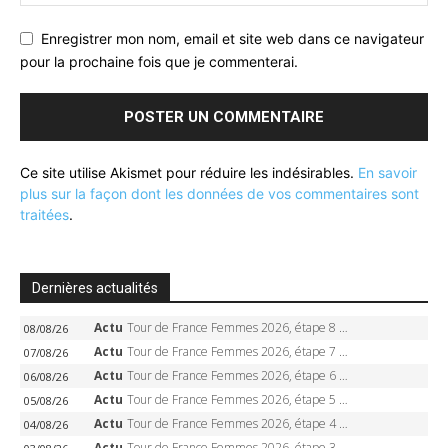
Enregistrer mon nom, email et site web dans ce navigateur
pour la prochaine fois que je commenterai.
Ce site utilise Akismet pour réduire les indésirables.
En savoir
plus sur la façon dont les données de vos commentaires sont
traitées
.
Dernières actualités
Actu
Tour de France Femmes 2026, étape 8 – Demi Vollering gagne à Nice, reprend le jaune, Niewiadoma à 8 secondes
08/08/26
Actu
Tour de France Femmes 2026, étape 7 – Kasia Niewiadoma gagne le Ventoux, maillot jaune, Reusser et Vollering piégées
07/08/26
Actu
Tour de France Femmes 2026, étape 6 – Kim Le Court-Pienaar gagne à Tournon, Reusser en jaune
06/08/26
Actu
Tour de France Femmes 2026, étape 5 – Demi Vollering gagne à Belleville, Reusser en jaune, Ferrand-Prévot coule
05/08/26
Actu
Tour de France Femmes 2026, étape 4 – Marlen Reusser écrase le chrono, Ferrand-Prévot en crise
04/08/26
Actu
Tour de France Femmes 2026, étape 3 – Sigrid Haugset en solitaire, 88 km d’échappée, maillot jaune