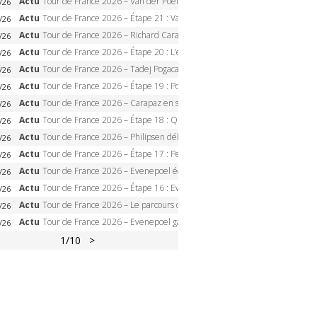
Actu
Tour de France 2026 – Van der Poel monumental à Paris, Pogacar égale le record des cinq sacres
/26
Actu
Tour de France 2026 – Étape 21 : Van der Poel, Pogacar, qui succédera à Wout van Aert sur les Champs-Elysées ?
/26
Actu
Tour de France 2026 – Richard Carapaz roi des Alpes, doublé et maillot à pois, Seixas perd le podium
/26
Actu
Tour de France 2026 – Étape 20 : L’étape reine, Galibier, Sarenne, Alpe d’Huez, qui succédera à Pogacar ?
/26
Actu
Tour de France 2026 – Tadej Pogacar dompte l’Alpe d’Huez, 5e victoire, record de Pantani pulvérisé
/26
Actu
Tour de France 2026 – Étape 19 : Pogacar peut-il enfin dompter l’Alpe d’Huez ?
/26
Actu
Tour de France 2026 – Carapaz en solitaire à Orcières-Merlette, Paret-Peintre à un point du maillot à pois
/26
Actu
Tour de France 2026 – Étape 18 : Qui domptera Orcières-Merlette, première marche vers l’Alpe d’Huez ?
/26
Actu
Tour de France 2026 – Philipsen débloque son compteur à Voiron, Pedersen en danger pour le maillot vert
/26
Actu
Tour de France 2026 – Étape 17 : Pedersen peut-il verrouiller le maillot vert à Voiron ?
/26
Actu
Tour de France 2026 – Evenepoel écrase le chrono d’Évian, Seixas 4e, Lipowitz abandonne
/26
Actu
Tour de France 2026 – Étape 16 : Evenepoel, Pogacar, Ganna… qui domptera le chrono d’Évian pour redessiner le podium ?
/26
Actu
Tour de France 2026 – Le parcours officiel complet : 21 étapes, profils, carte et dates
/26
Actu
Tour de France 2026 – Evenepoel gagne à Solaison, Vingegaard abandonne, Pogacar toujours en jaune
/26
1
/10
>