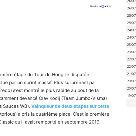
26/07
26/07
25/07
25/07
24/07
24/07
23/07
23/07
22/07
22/07
21/07
rnière étape du Tour de Hongrie disputée
20/07
lue par un sprint massif. Plus surprenant par
20/07
edo) s’est montré le plus rapide au bout de la
19/07
 notamment devancé Olav Kooij (Team Jumbo-Visma)
ls Sauces WB).
Vainqueur de deux étapes sur cette
torious) a pris la quatrième place. C’est la première
Classic qu’il avait remporté en septembre 2019.