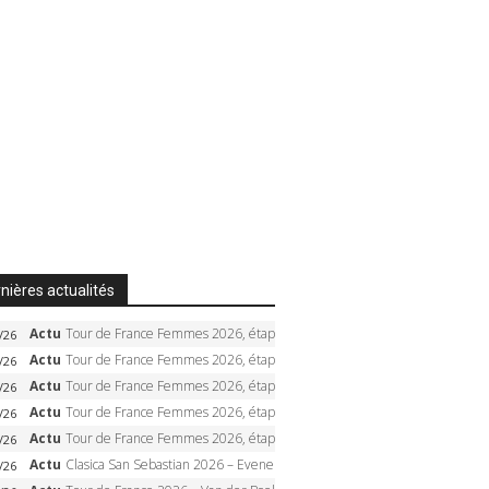
nières actualités
Actu
Tour de France Femmes 2026, étape 5 – Demi Vollering gagne à Belleville, Reusser en jaune, Ferrand-Prévot coule
/26
Actu
Tour de France Femmes 2026, étape 4 – Marlen Reusser écrase le chrono, Ferrand-Prévot en crise
/26
Actu
Tour de France Femmes 2026, étape 3 – Sigrid Haugset en solitaire, 88 km d’échappée, maillot jaune
/26
Actu
Tour de France Femmes 2026, étape 2 – Lorena Wiebes doublé à Genève, Markus héroïque, 7e record
/26
Actu
Tour de France Femmes 2026, étape 1 – Lorena Wiebes intouchable à Lausanne, premier maillot jaune
/26
Actu
Clasica San Sebastian 2026 – Evenepoel recordman, 4e victoire, Carapaz battu au sprint
/26