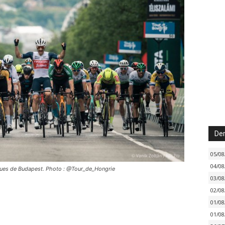
Der
05/08
04/08
rues de Budapest. Photo : @Tour_de_Hongrie
03/08
02/08
01/08
01/08