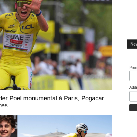
New
Pré
Addr
der Poel monumental à Paris, Pogacar
res