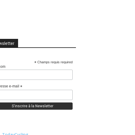
sletter
*
Champs requis required
nom
esse e-mail
*
TodayCycling