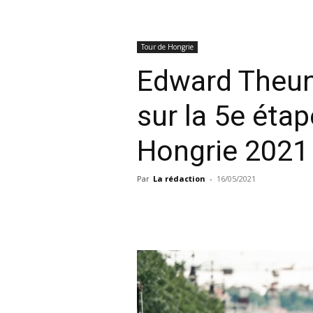
Tour de Hongrie
Edward Theuns
sur la 5e éta
Hongrie 2021
Par
La rédaction
-
16/05/2021