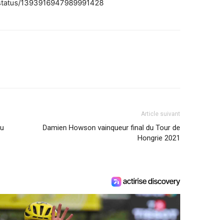
A/status/1393916947989991428
Article suivant
au
Damien Howson vainqueur final du Tour de
Hongrie 2021