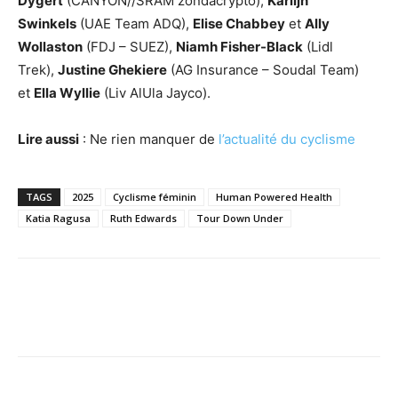
Dygert
(CANYON//SRAM zondacrypto),
Karlijn
Swinkels
(UAE Team ADQ),
Elise Chabbey
et
Ally
Wollaston
(FDJ – SUEZ),
Niamh Fisher-Black
(Lidl
Trek),
Justine Ghekiere
(AG Insurance – Soudal Team)
et
Ella Wyllie
(Liv AlUla Jayco).
Lire aussi
: Ne rien manquer de
l’actualité du cyclisme
TAGS
2025
Cyclisme féminin
Human Powered Health
Katia Ragusa
Ruth Edwards
Tour Down Under