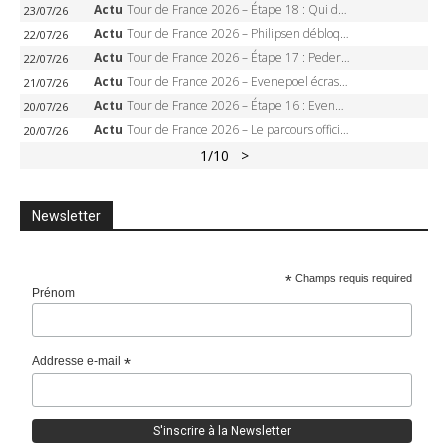
Actu
Tour de France 2026 – Étape 18 : Qui domptera Orcières-Merlette, première marche vers l’Alpe d’Huez ?
23/07/26
Actu
Tour de France 2026 – Philipsen débloque son compteur à Voiron, Pedersen en danger pour le maillot vert
22/07/26
Actu
Tour de France 2026 – Étape 17 : Pedersen peut-il verrouiller le maillot vert à Voiron ?
22/07/26
Actu
Tour de France 2026 – Evenepoel écrase le chrono d’Évian, Seixas 4e, Lipowitz abandonne
21/07/26
Actu
Tour de France 2026 – Étape 16 : Evenepoel, Pogacar, Ganna… qui domptera le chrono d’Évian pour redessiner le podium ?
20/07/26
Actu
Tour de France 2026 – Le parcours officiel complet : 21 étapes, profils, carte et dates
20/07/26
1
/10
>
Newsletter
*
Champs requis required
Prénom
Addresse e-mail
*