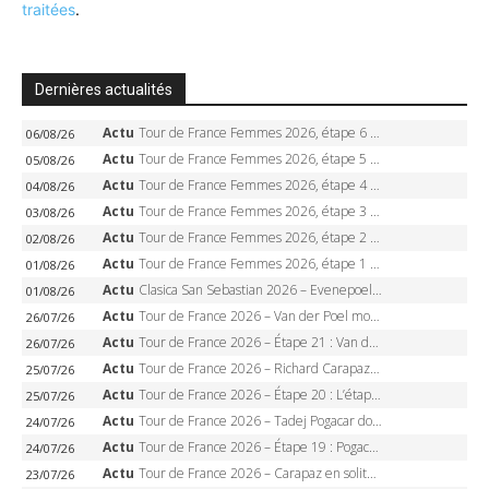
traitées
.
Dernières actualités
Actu
Tour de France Femmes 2026, étape 6 – Kim Le Court-Pienaar gagne à Tournon, Reusser en jaune
06/08/26
Actu
Tour de France Femmes 2026, étape 5 – Demi Vollering gagne à Belleville, Reusser en jaune, Ferrand-Prévot coule
05/08/26
Actu
Tour de France Femmes 2026, étape 4 – Marlen Reusser écrase le chrono, Ferrand-Prévot en crise
04/08/26
Actu
Tour de France Femmes 2026, étape 3 – Sigrid Haugset en solitaire, 88 km d’échappée, maillot jaune
03/08/26
Actu
Tour de France Femmes 2026, étape 2 – Lorena Wiebes doublé à Genève, Markus héroïque, 7e record
02/08/26
Actu
Tour de France Femmes 2026, étape 1 – Lorena Wiebes intouchable à Lausanne, premier maillot jaune
01/08/26
Actu
Clasica San Sebastian 2026 – Evenepoel recordman, 4e victoire, Carapaz battu au sprint
01/08/26
Actu
Tour de France 2026 – Van der Poel monumental à Paris, Pogacar égale le record des cinq sacres
26/07/26
Actu
Tour de France 2026 – Étape 21 : Van der Poel, Pogacar, qui succédera à Wout van Aert sur les Champs-Elysées ?
26/07/26
Actu
Tour de France 2026 – Richard Carapaz roi des Alpes, doublé et maillot à pois, Seixas perd le podium
25/07/26
Actu
Tour de France 2026 – Étape 20 : L’étape reine, Galibier, Sarenne, Alpe d’Huez, qui succédera à Pogacar ?
25/07/26
Actu
Tour de France 2026 – Tadej Pogacar dompte l’Alpe d’Huez, 5e victoire, record de Pantani pulvérisé
24/07/26
Actu
Tour de France 2026 – Étape 19 : Pogacar peut-il enfin dompter l’Alpe d’Huez ?
24/07/26
Actu
Tour de France 2026 – Carapaz en solitaire à Orcières-Merlette, Paret-Peintre à un point du maillot à pois
23/07/26