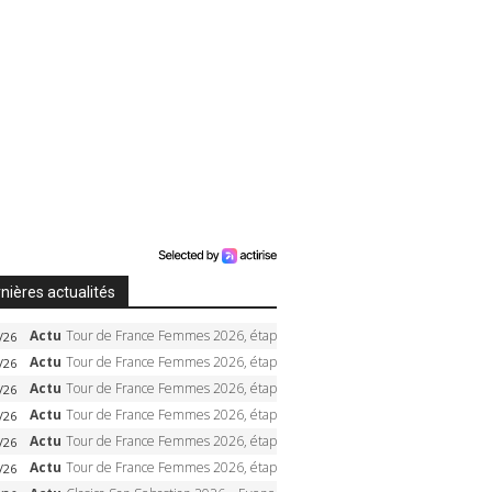
nières actualités
Actu
Tour de France Femmes 2026, étape 6 – Kim Le Court-Pienaar gagne à Tournon, Reusser en jaune
/26
Actu
Tour de France Femmes 2026, étape 5 – Demi Vollering gagne à Belleville, Reusser en jaune, Ferrand-Prévot coule
/26
Actu
Tour de France Femmes 2026, étape 4 – Marlen Reusser écrase le chrono, Ferrand-Prévot en crise
/26
Actu
Tour de France Femmes 2026, étape 3 – Sigrid Haugset en solitaire, 88 km d’échappée, maillot jaune
/26
Actu
Tour de France Femmes 2026, étape 2 – Lorena Wiebes doublé à Genève, Markus héroïque, 7e record
/26
Actu
Tour de France Femmes 2026, étape 1 – Lorena Wiebes intouchable à Lausanne, premier maillot jaune
/26