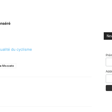
onséré
New
ctualité du cyclisme
Pré
a Mozzato
Addr