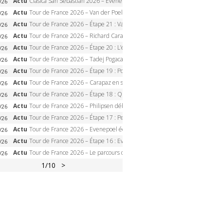
Actu
Clasica San Sebastian 2026 – Evenepoel recordman, 4e victoire, Carapaz battu au sprint
/26
Actu
Tour de France 2026 – Van der Poel monumental à Paris, Pogacar égale le record des cinq sacres
/26
Actu
Tour de France 2026 – Étape 21 : Van der Poel, Pogacar, qui succédera à Wout van Aert sur les Champs-Elysées ?
/26
Actu
Tour de France 2026 – Richard Carapaz roi des Alpes, doublé et maillot à pois, Seixas perd le podium
/26
Actu
Tour de France 2026 – Étape 20 : L’étape reine, Galibier, Sarenne, Alpe d’Huez, qui succédera à Pogacar ?
/26
Actu
Tour de France 2026 – Tadej Pogacar dompte l’Alpe d’Huez, 5e victoire, record de Pantani pulvérisé
/26
Actu
Tour de France 2026 – Étape 19 : Pogacar peut-il enfin dompter l’Alpe d’Huez ?
/26
Actu
Tour de France 2026 – Carapaz en solitaire à Orcières-Merlette, Paret-Peintre à un point du maillot à pois
/26
Actu
Tour de France 2026 – Étape 18 : Qui domptera Orcières-Merlette, première marche vers l’Alpe d’Huez ?
/26
Actu
Tour de France 2026 – Philipsen débloque son compteur à Voiron, Pedersen en danger pour le maillot vert
/26
Actu
Tour de France 2026 – Étape 17 : Pedersen peut-il verrouiller le maillot vert à Voiron ?
/26
Actu
Tour de France 2026 – Evenepoel écrase le chrono d’Évian, Seixas 4e, Lipowitz abandonne
/26
Actu
Tour de France 2026 – Étape 16 : Evenepoel, Pogacar, Ganna… qui domptera le chrono d’Évian pour redessiner le podium ?
/26
Actu
Tour de France 2026 – Le parcours officiel complet : 21 étapes, profils, carte et dates
/26
1
/10
>