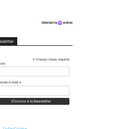
sletter
*
Champs requis required
nom
esse e-mail
*
TodayCycling