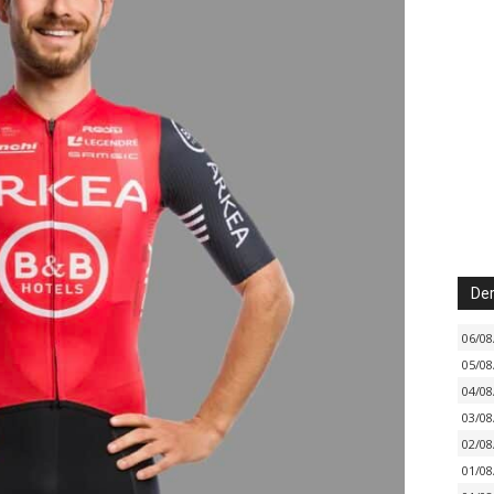
Der
06/08
05/08
04/08
03/08
02/08
01/08