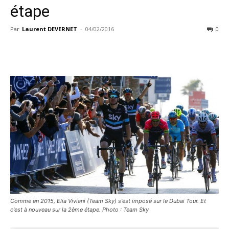
étape
Par
Laurent DEVERNET
-
04/02/2016
0
Comme en 2015, Elia Viviani (Team Sky) s'est imposé sur le Dubai Tour. Et
c'est à nouveau sur la 2ème étape. Photo : Team Sky