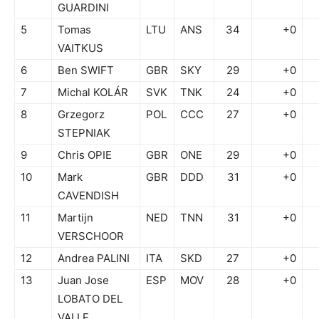
GUARDINI
5
Tomas
LTU
ANS
34
+0
VAITKUS
6
Ben SWIFT
GBR
SKY
29
+0
7
Michal KOLÁR
SVK
TNK
24
+0
8
Grzegorz
POL
CCC
27
+0
STEPNIAK
9
Chris OPIE
GBR
ONE
29
+0
10
Mark
GBR
DDD
31
+0
CAVENDISH
11
Martijn
NED
TNN
31
+0
VERSCHOOR
12
Andrea PALINI
ITA
SKD
27
+0
13
Juan Jose
ESP
MOV
28
+0
LOBATO DEL
VALLE