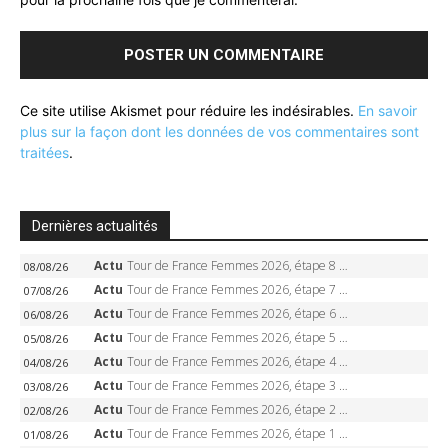
Ce site utilise Akismet pour réduire les indésirables.
En savoir
plus sur la façon dont les données de vos commentaires sont
traitées
.
Dernières actualités
Actu
Tour de France Femmes 2026, étape 8 – Demi Vollering gagne à Nice, reprend le jaune, Niewiadoma à 8 secondes
08/08/26
Actu
Tour de France Femmes 2026, étape 7 – Kasia Niewiadoma gagne le Ventoux, maillot jaune, Reusser et Vollering piégées
07/08/26
Actu
Tour de France Femmes 2026, étape 6 – Kim Le Court-Pienaar gagne à Tournon, Reusser en jaune
06/08/26
Actu
Tour de France Femmes 2026, étape 5 – Demi Vollering gagne à Belleville, Reusser en jaune, Ferrand-Prévot coule
05/08/26
Actu
Tour de France Femmes 2026, étape 4 – Marlen Reusser écrase le chrono, Ferrand-Prévot en crise
04/08/26
Actu
Tour de France Femmes 2026, étape 3 – Sigrid Haugset en solitaire, 88 km d’échappée, maillot jaune
03/08/26
Actu
Tour de France Femmes 2026, étape 2 – Lorena Wiebes doublé à Genève, Markus héroïque, 7e record
02/08/26
Actu
Tour de France Femmes 2026, étape 1 – Lorena Wiebes intouchable à Lausanne, premier maillot jaune
01/08/26