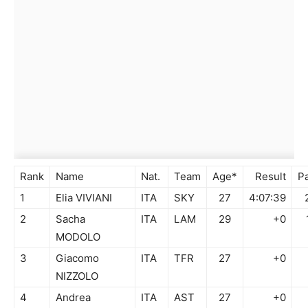
Rank
Name
Nat.
Team
Age*
Result
P
1
Elia VIVIANI
ITA
SKY
27
4:07:39
2
Sacha
ITA
LAM
29
+0
MODOLO
3
Giacomo
ITA
TFR
27
+0
NIZZOLO
4
Andrea
ITA
AST
27
+0