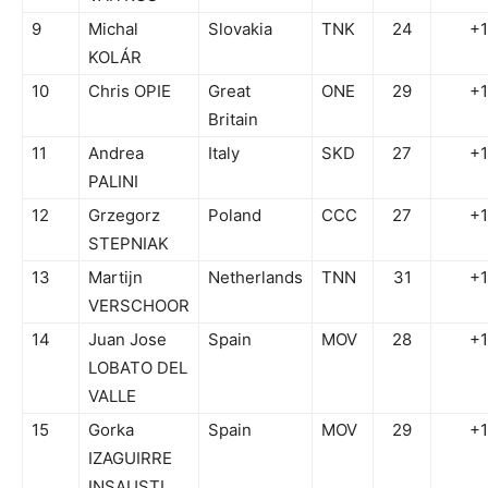
9
Michal
Slovakia
TNK
24
+
KOLÁR
10
Chris OPIE
Great
ONE
29
+
Britain
11
Andrea
Italy
SKD
27
+
PALINI
12
Grzegorz
Poland
CCC
27
+
STEPNIAK
13
Martijn
Netherlands
TNN
31
+
VERSCHOOR
14
Juan Jose
Spain
MOV
28
+
LOBATO DEL
VALLE
15
Gorka
Spain
MOV
29
+
IZAGUIRRE
INSAUSTI