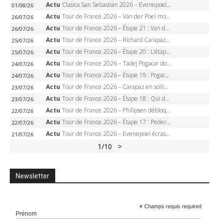
Actu
Clasica San Sebastian 2026 – Evenepoel recordman, 4e victoire, Carapaz battu au sprint
01/08/26
Actu
Tour de France 2026 – Van der Poel monumental à Paris, Pogacar égale le record des cinq sacres
26/07/26
Actu
Tour de France 2026 – Étape 21 : Van der Poel, Pogacar, qui succédera à Wout van Aert sur les Champs-Elysées ?
26/07/26
Actu
Tour de France 2026 – Richard Carapaz roi des Alpes, doublé et maillot à pois, Seixas perd le podium
25/07/26
Actu
Tour de France 2026 – Étape 20 : L’étape reine, Galibier, Sarenne, Alpe d’Huez, qui succédera à Pogacar ?
25/07/26
Actu
Tour de France 2026 – Tadej Pogacar dompte l’Alpe d’Huez, 5e victoire, record de Pantani pulvérisé
24/07/26
Actu
Tour de France 2026 – Étape 19 : Pogacar peut-il enfin dompter l’Alpe d’Huez ?
24/07/26
Actu
Tour de France 2026 – Carapaz en solitaire à Orcières-Merlette, Paret-Peintre à un point du maillot à pois
23/07/26
Actu
Tour de France 2026 – Étape 18 : Qui domptera Orcières-Merlette, première marche vers l’Alpe d’Huez ?
23/07/26
Actu
Tour de France 2026 – Philipsen débloque son compteur à Voiron, Pedersen en danger pour le maillot vert
22/07/26
Actu
Tour de France 2026 – Étape 17 : Pedersen peut-il verrouiller le maillot vert à Voiron ?
22/07/26
Actu
Tour de France 2026 – Evenepoel écrase le chrono d’Évian, Seixas 4e, Lipowitz abandonne
21/07/26
1
/10
>
Newsletter
*
Champs requis required
Prénom