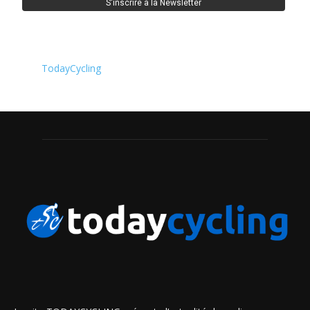
TodayCycling