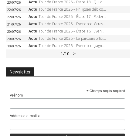
Actu
Tour de France 2026 – Étape 18 : Qui domptera Orcières-Merlette, première marche vers l’Alpe d’Huez ?
23/07/26
Actu
Tour de France 2026 – Philipsen débloque son compteur à Voiron, Pedersen en danger pour le maillot vert
22/07/26
Actu
Tour de France 2026 – Étape 17 : Pedersen peut-il verrouiller le maillot vert à Voiron ?
22/07/26
Actu
Tour de France 2026 – Evenepoel écrase le chrono d’Évian, Seixas 4e, Lipowitz abandonne
21/07/26
Actu
Tour de France 2026 – Étape 16 : Evenepoel, Pogacar, Ganna… qui domptera le chrono d’Évian pour redessiner le podium ?
20/07/26
Actu
Tour de France 2026 – Le parcours officiel complet : 21 étapes, profils, carte et dates
20/07/26
Actu
Tour de France 2026 – Evenepoel gagne à Solaison, Vingegaard abandonne, Pogacar toujours en jaune
19/07/26
1
/10
>
Newsletter
*
Champs requis required
Prénom
Addresse e-mail
*