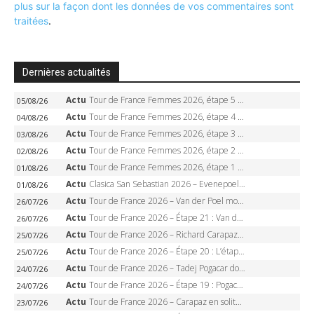
plus sur la façon dont les données de vos commentaires sont
traitées
.
Dernières actualités
Actu
Tour de France Femmes 2026, étape 5 – Demi Vollering gagne à Belleville, Reusser en jaune, Ferrand-Prévot coule
05/08/26
Actu
Tour de France Femmes 2026, étape 4 – Marlen Reusser écrase le chrono, Ferrand-Prévot en crise
04/08/26
Actu
Tour de France Femmes 2026, étape 3 – Sigrid Haugset en solitaire, 88 km d’échappée, maillot jaune
03/08/26
Actu
Tour de France Femmes 2026, étape 2 – Lorena Wiebes doublé à Genève, Markus héroïque, 7e record
02/08/26
Actu
Tour de France Femmes 2026, étape 1 – Lorena Wiebes intouchable à Lausanne, premier maillot jaune
01/08/26
Actu
Clasica San Sebastian 2026 – Evenepoel recordman, 4e victoire, Carapaz battu au sprint
01/08/26
Actu
Tour de France 2026 – Van der Poel monumental à Paris, Pogacar égale le record des cinq sacres
26/07/26
Actu
Tour de France 2026 – Étape 21 : Van der Poel, Pogacar, qui succédera à Wout van Aert sur les Champs-Elysées ?
26/07/26
Actu
Tour de France 2026 – Richard Carapaz roi des Alpes, doublé et maillot à pois, Seixas perd le podium
25/07/26
Actu
Tour de France 2026 – Étape 20 : L’étape reine, Galibier, Sarenne, Alpe d’Huez, qui succédera à Pogacar ?
25/07/26
Actu
Tour de France 2026 – Tadej Pogacar dompte l’Alpe d’Huez, 5e victoire, record de Pantani pulvérisé
24/07/26
Actu
Tour de France 2026 – Étape 19 : Pogacar peut-il enfin dompter l’Alpe d’Huez ?
24/07/26
Actu
Tour de France 2026 – Carapaz en solitaire à Orcières-Merlette, Paret-Peintre à un point du maillot à pois
23/07/26