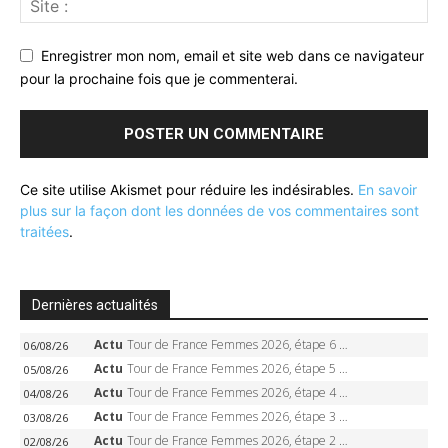
Enregistrer mon nom, email et site web dans ce navigateur
pour la prochaine fois que je commenterai.
Ce site utilise Akismet pour réduire les indésirables.
En savoir
plus sur la façon dont les données de vos commentaires sont
traitées
.
Dernières actualités
Actu
Tour de France Femmes 2026, étape 6 – Kim Le Court-Pienaar gagne à Tournon, Reusser en jaune
06/08/26
Actu
Tour de France Femmes 2026, étape 5 – Demi Vollering gagne à Belleville, Reusser en jaune, Ferrand-Prévot coule
05/08/26
Actu
Tour de France Femmes 2026, étape 4 – Marlen Reusser écrase le chrono, Ferrand-Prévot en crise
04/08/26
Actu
Tour de France Femmes 2026, étape 3 – Sigrid Haugset en solitaire, 88 km d’échappée, maillot jaune
03/08/26
Actu
Tour de France Femmes 2026, étape 2 – Lorena Wiebes doublé à Genève, Markus héroïque, 7e record
02/08/26