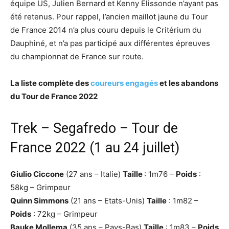
équipe US, Julien Bernard et Kenny Elissonde n’ayant pas
été retenus. Pour rappel, l’ancien maillot jaune du Tour
de France 2014 n’a plus couru depuis le Critérium du
Dauphiné, et n’a pas participé aux différentes épreuves
du championnat de France sur route.
La liste complète des
coureurs engagés
et les abandons
du Tour de France 2022
Trek – Segafredo – Tour de
France 2022 (1 au 24 juillet)
Giulio Ciccone
(27 ans – Italie)
Taille
: 1m76 –
Poids
:
58kg – Grimpeur
Quinn Simmons
(21 ans – Etats-Unis)
Taille
: 1m82 –
Poids
: 72kg – Grimpeur
Bauke Mollema
(35 ans – Pays-Bas)
Taille
: 1m83 –
Poids