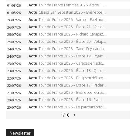
Actu
Tour de France Femmes 2026, étape 1 – Lorena Wiebes intouchable à Lausanne, premier maillot jaune
01/08/26
Actu
Clasica San Sebastian 2026 – Evenepoel recordman, 4e victoire, Carapaz battu au sprint
01/08/26
Actu
Tour de France 2026 – Van der Poel monumental à Paris, Pogacar égale le record des cinq sacres
26/07/26
Actu
Tour de France 2026 – Étape 21 : Van der Poel, Pogacar, qui succédera à Wout van Aert sur les Champs-Elysées ?
26/07/26
Actu
Tour de France 2026 – Richard Carapaz roi des Alpes, doublé et maillot à pois, Seixas perd le podium
25/07/26
Actu
Tour de France 2026 – Étape 20 : L’étape reine, Galibier, Sarenne, Alpe d’Huez, qui succédera à Pogacar ?
25/07/26
Actu
Tour de France 2026 – Tadej Pogacar dompte l’Alpe d’Huez, 5e victoire, record de Pantani pulvérisé
24/07/26
Actu
Tour de France 2026 – Étape 19 : Pogacar peut-il enfin dompter l’Alpe d’Huez ?
24/07/26
Actu
Tour de France 2026 – Carapaz en solitaire à Orcières-Merlette, Paret-Peintre à un point du maillot à pois
23/07/26
Actu
Tour de France 2026 – Étape 18 : Qui domptera Orcières-Merlette, première marche vers l’Alpe d’Huez ?
23/07/26
Actu
Tour de France 2026 – Philipsen débloque son compteur à Voiron, Pedersen en danger pour le maillot vert
22/07/26
Actu
Tour de France 2026 – Étape 17 : Pedersen peut-il verrouiller le maillot vert à Voiron ?
22/07/26
Actu
Tour de France 2026 – Evenepoel écrase le chrono d’Évian, Seixas 4e, Lipowitz abandonne
21/07/26
Actu
Tour de France 2026 – Étape 16 : Evenepoel, Pogacar, Ganna… qui domptera le chrono d’Évian pour redessiner le podium ?
20/07/26
Actu
Tour de France 2026 – Le parcours officiel complet : 21 étapes, profils, carte et dates
20/07/26
1
/10
>
Newsletter